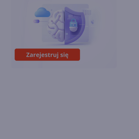
OpenAI tnie ceny
modeli GPT-5.6.
Odpowiedź na presję
Chin
Miliardy z AI i
chmury. Microsoft
ogłasza znakomite
wyniki i
superaplikację