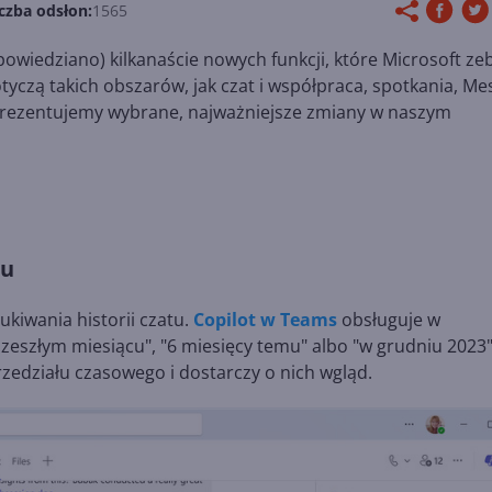
czba odsłon:
1565
wiedziano) kilkanaście nowych funkcji, które Microsoft zeb
czą takich obszarów, jak czat i współpraca, spotkania, Me
j prezentujemy wybrane, najważniejsze zmiany w naszym
su
ukiwania historii czatu.
Copilot w Teams
obsługuje w
w zeszłym miesiącu", "6 miesięcy temu" albo "w grudniu 2023"
rzedziału czasowego i dostarczy o nich wgląd.