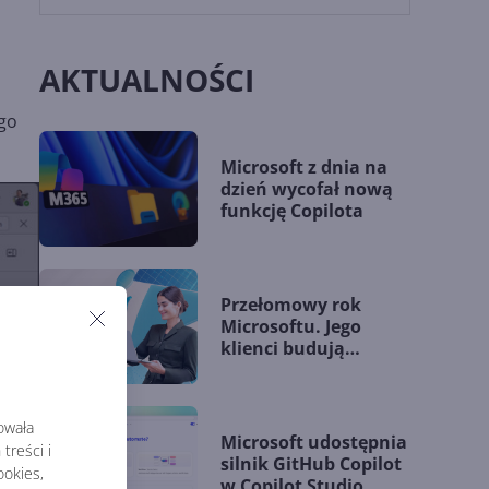
AKTUALNOŚCI
 go
Microsoft z dnia na
dzień wycofał nową
funkcję Copilota
Przełomowy rok
Microsoftu. Jego
klienci budują
przewagę dzięki AI
rowała
Microsoft udostępnia
treści i
silnik GitHub Copilot
okies,
w Copilot Studio