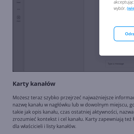
akceptując
wybór.
(wi
Odrz
Karty kanałów
Możesz teraz szybko przejrzeć najważniejsze informac
nazwę kanału w nagłówku lub w dowolnym miejscu, gd
takie jak opis kanału, czas ostatniej aktywności, naz
zrozumieć kontekst i cel kanału. Karty zapewniają t
dla właścicieli i listy kanałów.