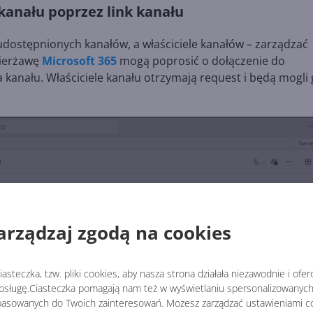
kanału poprzez link kanału
udostępnionych kanałów, a właściciele kanałów – zarządzać
zierżawę
Microsoft 365
mogą poprosić o dołączenie do
 kanału. Właściciele kanału otrzymają request i będą mogli
arządzaj zgodą na cookies
asteczka, tzw. pliki cookies, aby nasza strona działała niezawodnie i ofe
sługę.Ciasteczka pomagają nam też w wyświetlaniu spersonalizowanych 
asowanych do Twoich zainteresowań. Możesz zarządzać ustawieniami co