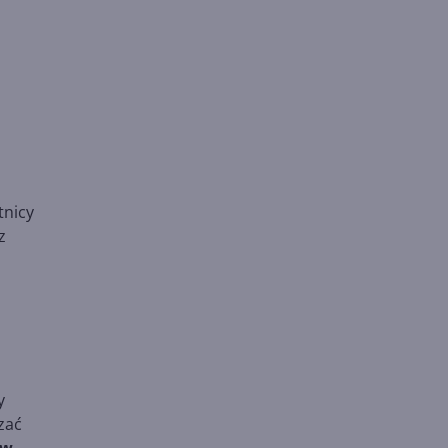
tnicy
z
y
zać
ów.