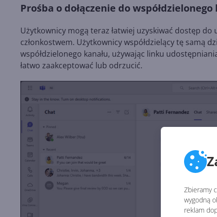
Prośba o dołączenie do współdzielonego 
Użytkownicy mogą teraz łatwiej uzyskiwać dostęp do 
członkostwem. Użytkownicy współdzielący tę samą d
współdzielonego kanału, używając linku udostępniania
łatwo zaakceptować lub odrzucić.
Z
Zbieramy ci
wygodną ob
reklam dop