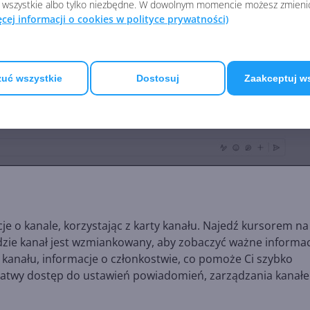
 wszystkie albo tylko niezbędne. W dowolnym momencie możesz zmieni
ęcej informacji o cookies w polityce prywatności)
uć wszystkie
Dostosuj
Zaakceptuj w
je o kanale, korzystając z karty kanału. Najedź kursorem na
zie kanał jest wzmiankowany, aby zobaczyć ważne informac
wa kanału, informacje o członkostwie, co pomoże Ci szybko
eż łatwy dostęp do ustawień powiadomień, zarządzania kanał