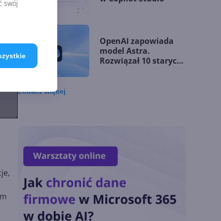
ć swój
OpenAI zapowiada
model Astra.
szystkie
Rozwiązał 10 starych
problemów
matematycznych
Zobacz
więcej
Zatrzęsienie nowości
w Microsoft Teams.
Zmiany z lipca 2026 r.
Lista zmian w
je,
Microsoft 365 Copilot.
Podsumowanie lipca
2026
em