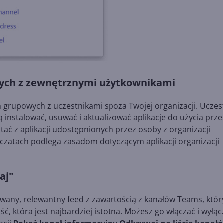
wych z zewnętrznymi użytkownikami
h grupowych z uczestnikami spoza Twojej organizacji. Uczes
 instalować, usuwać i aktualizować aplikacje do użycia prze
ać z aplikacji udostępnionych przez osoby z organizacji
h czatach podlega zasadom dotyczącym aplikacji organizacji
aj"
wany, relewantny feed z zawartością z kanałów Teams, któr
ść, która jest najbardziej istotna. Możesz go włączać i wyłąc
pcji
Pokaż kanał informacyjny Odkrywaj na liście kanał