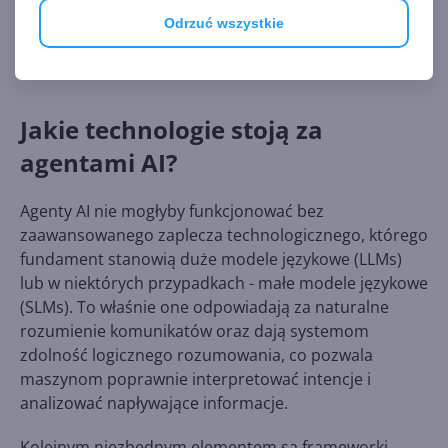
autonomicznym agentom na radzenie sobie ze
Odrzuć wszystkie
scenariuszami, które wcześniej wymagały ludzkiego
nadzoru.
Jakie technologie stoją za
agentami AI?
Agenty AI nie mogłyby funkcjonować bez
zaawansowanego zaplecza technologicznego, którego
fundament stanowią duże modele językowe (LLMs)
lub w niektórych przypadkach - małe modele językowe
(SLMs). To właśnie one odpowiadają za naturalne
rozumienie komunikatów oraz dają systemom
zdolność logicznego rozumowania, co pozwala
maszynom poprawnie interpretować intencje i
analizować napływające informacje.
Kolejnym niezbędnym elementem są frameworki