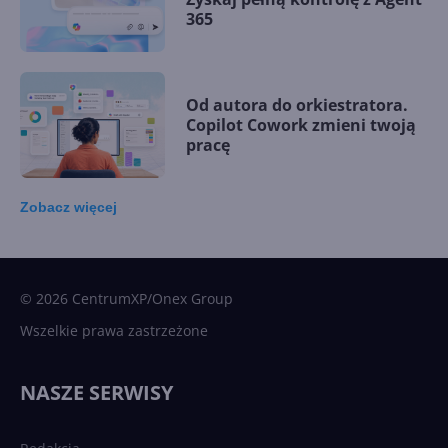
365
Od autora do orkiestratora.
Copilot Cowork zmieni twoją
pracę
Zobacz
więcej
15 kamieni milowych w
Microsoft AI. Tak rodziła się
sztuczna inteligencja
© 2026 CentrumXP/Onex Group
Wszelkie prawa zastrzeżone
Najnowsze trendy w AI. Co
wydarzy się w 2026 roku w
NASZE SERWISY
sztucznej inteligencji?