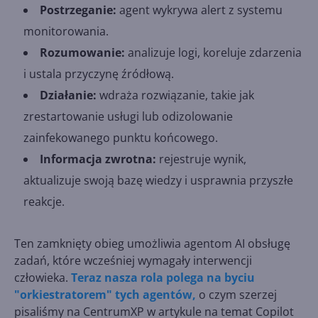
Postrzeganie:
agent wykrywa alert z systemu
monitorowania.
Rozumowanie:
analizuje logi, koreluje zdarzenia
i ustala przyczynę źródłową.
Działanie:
wdraża rozwiązanie, takie jak
zrestartowanie usługi lub odizolowanie
zainfekowanego punktu końcowego.
Informacja zwrotna:
rejestruje wynik,
aktualizuje swoją bazę wiedzy i usprawnia przyszłe
reakcje.
Ten zamknięty obieg umożliwia agentom AI obsługę
zadań, które wcześniej wymagały interwencji
człowieka.
Teraz nasza rola polega na byciu
"orkiestratorem" tych agentów,
o czym szerzej
pisaliśmy na CentrumXP w artykule na temat Copilot