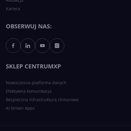
Redakcja
Kariera
Każdy komputer z Windows
11 to teraz AI PC dzięki
Copilotowi
OBSERWUJ NAS:
Sztuczna inteligencja po
polsku. Dość barier
językowych
SKLEP CENTRUMXP
Nowoczesna platforma danych
Efektywna komunikacja
Bezpieczna infrastruktura chmurowa
AI Driven Apps