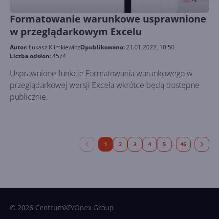
Formatowanie warunkowe usprawnione
w przeglądarkowym Excelu
Autor:
Łukasz Klimkiewicz
Opublikowano:
21.01.2022, 10:50
Liczba odsłon:
4574
Usprawnione funkcje Formatowania warunkowego w
przeglądarkowej wersji Excela wkrótce będą dostępne
publicznie.
1
2
3
4
5
46
...
© 2026 CentrumXP/Onex Group