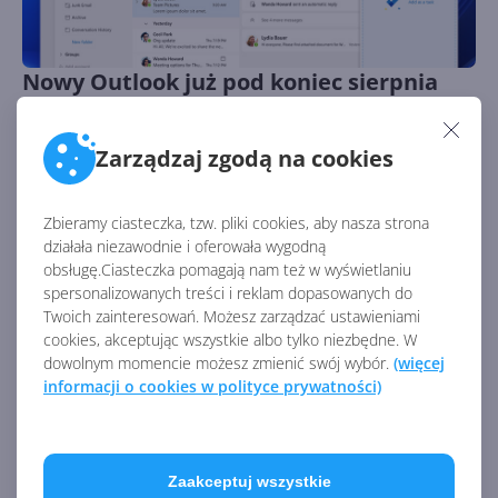
Nowy Outlook już pod koniec sierpnia
dla użytkowników Microsoft 365
Autor:
Mateusz Miciński
Opublikowano:
24.07.2023, 20:07
Zarządzaj zgodą na cookies
Liczba odsłon:
6283
Część subskrybentów Microsoft 365 automatycznie
Zbieramy ciasteczka, tzw. pliki cookies, aby nasza strona
otrzyma nową wersję Outlook znacznie wcześniej niż pod
działała niezawodnie i oferowała wygodną
koniec przyszłego roku
obsługę.Ciasteczka pomagają nam też w wyświetlaniu
spersonalizowanych treści i reklam dopasowanych do
Twoich zainteresowań. Możesz zarządzać ustawieniami
cookies, akceptując wszystkie albo tylko niezbędne. W
dowolnym momencie możesz zmienić swój wybór.
(więcej
informacji o cookies w polityce prywatności)
Zaakceptuj wszystkie