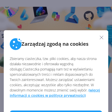
Zarządzaj zgodą na cookies
Zbieramy ciasteczka, tzw. pliki cookies, aby nasza strona
działała niezawodnie i oferowała wygodną
obsługę.Ciasteczka pomagają nam też w wyświetlaniu
spersonalizowanych treści i reklam dopasowanych do
15 kamieni milowych w Microsoft AI. Tak
Twoich zainteresowań. Możesz zarządzać ustawieniami
cookies, akceptując wszystkie albo tylko niezbędne. W
rodziła się sztuczna inteligencja
dowolnym momencie możesz zmienić swój wybór.
(więcej
informacji o cookies w polityce prywatności)
01 kwietnia 2026 12:00