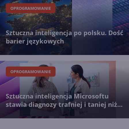
Microsoft 365
OPROGRAMOWANIE
Microsoft wśród założycieli
Open Secure AI Alliance do
Sztuczna inteligencja po polsku. Dość
walki z zagrożeniami AI
barier językowych
Microsoft stawia na własne
modele AI w aplikacjach i
chmurze
OPROGRAMOWANIE
AI w Eksploratorze plików.
Sztuczna inteligencja Microsoftu
Microsoft testuje nową
stawia diagnozy trafniej i taniej niż
funkcję w Windows 11
lekarze