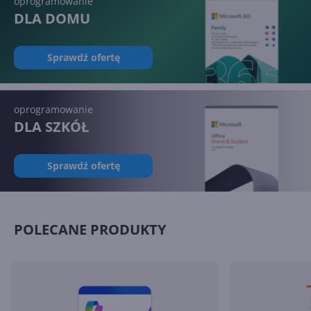
oprogramowanie
kolumny?
DLA DOMU
Sprawdź ofertę
Jak przywrócić klasyczne
menu Start w Windows 11?
oprogramowanie
DLA SZKÓŁ
Sprawdź ofertę
Jak zmienić rozmiar partycji
bez utraty danych?
POLECANE PRODUKTY
Excel - jak usunąć spacje?