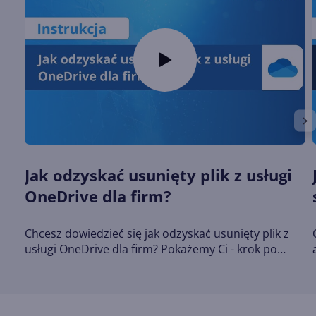
Jak odzyskać usunięty plik z usługi
OneDrive dla firm?
Chcesz dowiedzieć się jak odzyskać usunięty plik z
usługi OneDrive dla firm? Pokażemy Ci - krok po
kroku - jak to zrobić! Portal ➡
https://www.centrumxp.pl Sklep ➡
https://www.centrumxp.pl/sklep/ Szkolenia
Microsoft ➡ https://akademia.CentrumXP.pl