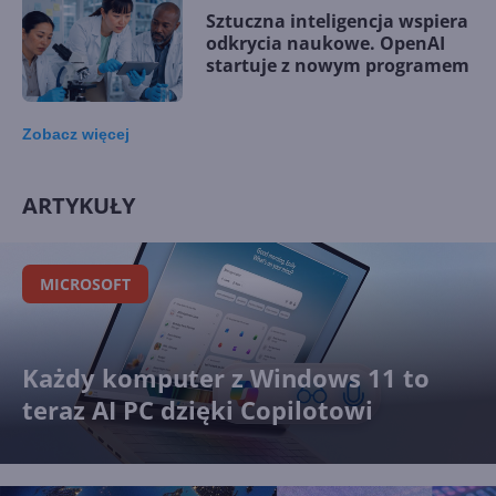
Sztuczna inteligencja wspiera
odkrycia naukowe. OpenAI
startuje z nowym programem
Zobacz
więcej
Lipcowa aktualizacja Copilota
w Excelu. Duże zmiany dzięki
ARTYKUŁY
GPT i Claude Opus
MICROSOFT
Microsoft udostępnia MAI-
Cyber-1-Flash. AI sama załata
luki w kodzie
Każdy komputer z Windows 11 to
teraz AI PC dzięki Copilotowi
Anthropic Claude Opus 5.
Wyższa wydajność i nowe
możliwości w pracy w