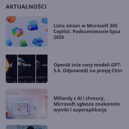
Facebook ➡ https://www.facebook.com/CentrumXP
AKTUALNOŚCI
Instagram ➡ https://www.instagram.com/centrumxp
Twitter ➡ https://twitter.com/CentrumXPpl
Lista zmian w Microsoft 365
Copilot. Podsumowanie lipca
2026
OpenAI tnie ceny modeli GPT-
5.6. Odpowiedź na presję Chin
Miliardy z AI i chmury.
Microsoft ogłasza znakomite
wyniki i superaplikację