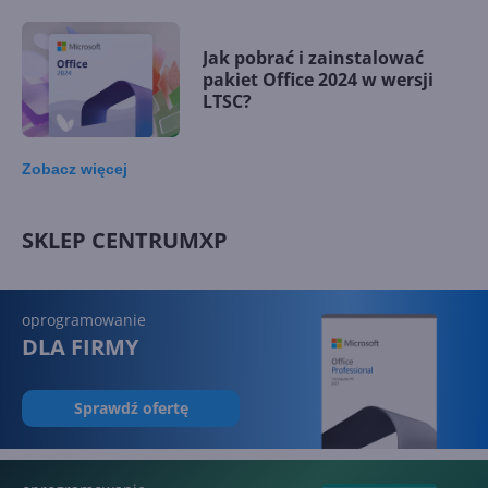
Jak pobrać i zainstalować
pakiet Office 2024 w wersji
LTSC?
Zobacz
więcej
Lista gier w Xbox Game Pass
SKLEP CENTRUMXP
oprogramowanie
DLA FIRMY
Ogólne klucze produktowe
Sprawdź ofertę
Excel - jak zrobić sumę