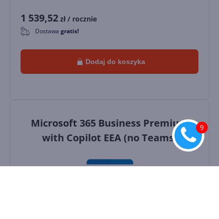
1 539,52
zł
/ rocznie
Dostawa
gratis!
0
Dodaj do koszyka
Microsoft 365 Business Premium
with Copilot EEA (no Teams)