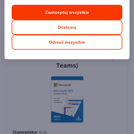
Dodaj do koszyka
Zaakceptuj wszystkie
Dodaj do porównania
Dostosuj
Odrzuć wszystkie
Microsoft 365 Business Basic EEA (no
Teams)
Stanowiska:
Brak