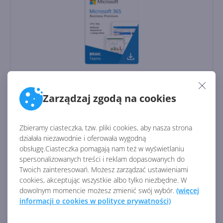
Stanowiska:
5 PC / MAC, 5 telefonów, 5 tabletów
Użytkownicy:
1
Zarządzaj zgodą na cookies
Rodzaj licencji:
CSP
Licencja:
Komercyjna
Zbieramy ciasteczka, tzw. pliki cookies, aby nasza strona
Aplikacje stacjonarne:
działała niezawodnie i oferowała wygodną
obsługę.Ciasteczka pomagają nam też w wyświetlaniu
Aplikacje online:
spersonalizowanych treści i reklam dopasowanych do
Twoich zainteresowań. Możesz zarządzać ustawieniami
cookies, akceptując wszystkie albo tylko niezbędne. W
1 119,00
zł
/ rocznie
dowolnym momencie możesz zmienić swój wybór.
(więcej
informacji o cookies w polityce prywatności)
Dostawa
gratis!
0