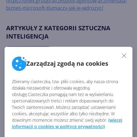
https://onex.group/ai/zespoly-agentow-ai-zmieniaja-
biznes-microsoft-tlumaczy-jak-je-wdrozyc/
ARTYKUŁY Z KATEGORII SZTUCZNA
INTELIGENCJA
Cyfrowy personel pod
Zarządzaj zgodą na cookies
kontrolą IT. Microsoft ma
sposób na agentyczną AI
Zbieramy ciasteczka, tzw. pliki cookies, aby nasza strona
działała niezawodnie i oferowała wygodną
obsługę.Ciasteczka pomagają nam też w wyświetlaniu
Jak bezpiecznie zarządzać AI?
spersonalizowanych treści i reklam dopasowanych do
Zyskaj pełną kontrolę z Agent
365
Twoich zainteresowań. Możesz zarządzać ustawieniami
cookies, akceptując wszystkie albo tylko niezbędne. W
dowolnym momencie możesz zmienić swój wybór.
(więcej
informacji o cookies w polityce prywatności)
15 kamieni milowych w