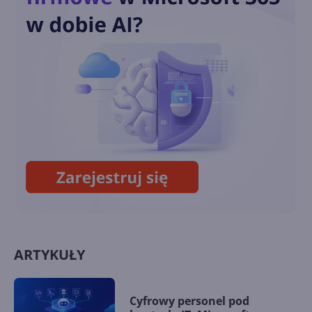
Wnioskujące modele AI
zmieniają rzeczywistość pracy
Jak sztuczna inteligencja
pomaga planecie?
ARTYKUŁY
Cyfrowy personel pod