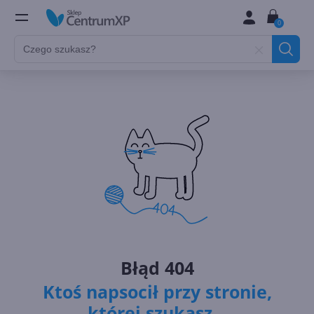
0
Błąd 404
Ktoś napsocił przy stronie,
której szukasz...