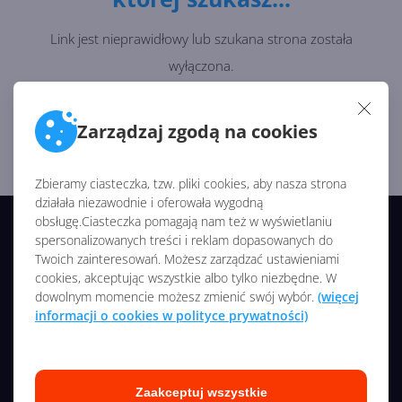
Link jest nieprawidłowy lub szukana strona została
wyłączona.
Wróć na stronę główną i zacznij od początku ;)
Zarządzaj zgodą na cookies
Strona Główna
Zbieramy ciasteczka, tzw. pliki cookies, aby nasza strona
działała niezawodnie i oferowała wygodną
obsługę.Ciasteczka pomagają nam też w wyświetlaniu
© 2026 CentrumXP/Onex Group
spersonalizowanych treści i reklam dopasowanych do
Twoich zainteresowań. Możesz zarządzać ustawieniami
Wszelkie prawa zastrzeżone
cookies, akceptując wszystkie albo tylko niezbędne. W
dowolnym momencie możesz zmienić swój wybór.
(więcej
NASZE SERWISY
informacji o cookies w polityce prywatności)
O nas
Kontakt
Zaakceptuj wszystkie