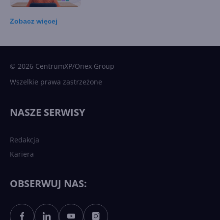
Zobacz
więcej
15 kamieni milowych w
Microsoft AI. Tak rodziła się
sztuczna inteligencja
© 2026 CentrumXP/Onex Group
Wszelkie prawa zastrzeżone
Najnowsze trendy w AI. Co
wydarzy się w 2026 roku w
NASZE SERWISY
sztucznej inteligencji?
Redakcja
Kariera
Każdy komputer z Windows
11 to teraz AI PC dzięki
Copilotowi
OBSERWUJ NAS:
Sztuczna inteligencja po