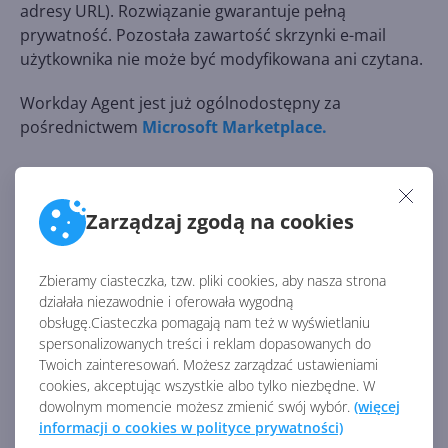
adresy URL). Rozwiązanie gwarantuje pełną
prywatność. Pozostała zawartość skrzynki e-mail
użytkownika nie może być modyfikowana ani czytana.
Workday Agent jest już ogólnodostępny za
pośrednictwem
Microsoft Marketplace.
Wkraczamy w erę orkiestracji
Zarządzaj zgodą na cookies
wieloma agentami
Jak już sygnalizowaliśmy w
artykule dotyczącym
Zbieramy ciasteczka, tzw. pliki cookies, aby nasza strona
rozwiązania Copilot Cowork
, obecnym trendem jest
działała niezawodnie i oferowała wygodną
obsługę.Ciasteczka pomagają nam też w wyświetlaniu
odchodzenie od prostego wykorzystania AI na rzecz
spersonalizowanych treści i reklam dopasowanych do
orkiestracji systemem wielu agentów pracujących
Twoich zainteresowań. Możesz zarządzać ustawieniami
równolegle. W ogłoszeniu ogólnej dostępności
cookies, akceptując wszystkie albo tylko niezbędne. W
nowego agenta Microsoft rozwija tę koncepcję.
dowolnym momencie możesz zmienić swój wybór.
(więcej
informacji o cookies w polityce prywatności)