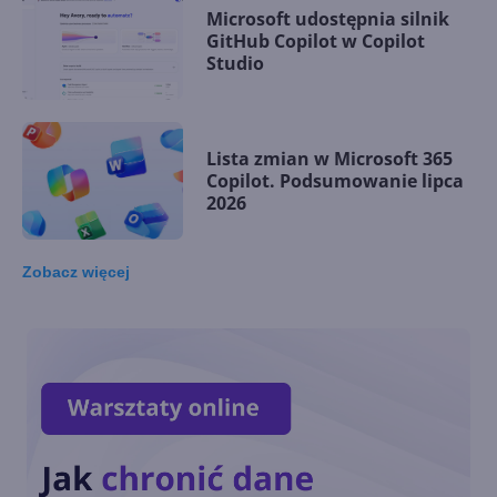
Microsoft udostępnia silnik
GitHub Copilot w Copilot
Studio
Lista zmian w Microsoft 365
Copilot. Podsumowanie lipca
2026
Zobacz
więcej
Miliardy z AI i chmury.
Microsoft ogłasza znakomite
wyniki i superaplikację
Lipcowa aktualizacja Copilota
w Excelu. Duże zmiany dzięki
GPT i Claude Opus