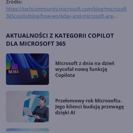
Źródło:
https://techcommunity.microsoft.com/blog/microsoft
365copilotblog/how-workday-and-microsoft-are-
redefining-the-agentic-workplace/4518532
AKTUALNOŚCI Z KATEGORII COPILOT
DLA MICROSOFT 365
Microsoft z dnia na dzień
wycofał nową funkcję
Copilota
Przełomowy rok Microsoftu.
Jego klienci budują przewagę
dzięki AI