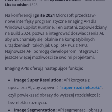
Liczba odsłon:
1328
Na konferencji
Ignite 2024
Microsoft przedstawił
nowe interfejsy programistyczne Imaging API dla
Windows Copilot Runtime. Ten ostatni, zapowiedziany
na Build 2024, pozwala integrować doświadczenia AI,
aby uruchamiały się lokalnie na kompatybilnych
urządzeniach, takich jak Copilot+ PCs z NPU.
Najnowsze API pomogą deweloperom integrować
jeszcze więcej możliwości ze swoimi projektami.
Imaging APIs oferują następujące funkcje:
Image Super Resolution:
API korzysta z
upscalera AI, aby zapewnić
"super rozdzielczość"
,
czyli powiększać obrazy do wyższej rozdzielczości
bez efektu rozmycia.
Image Segmentation:
API segmentacji obrazu