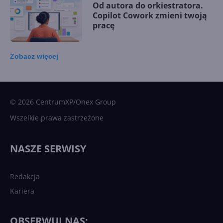
Od autora do orkiestratora.
Copilot Cowork zmieni twoją
pracę
Zobacz
więcej
15 kamieni milowych w
Microsoft AI. Tak rodziła się
sztuczna inteligencja
© 2026 CentrumXP/Onex Group
Wszelkie prawa zastrzeżone
Najnowsze trendy w AI. Co
wydarzy się w 2026 roku w
NASZE SERWISY
sztucznej inteligencji?
Redakcja
Kariera
Każdy komputer z Windows
11 to teraz AI PC dzięki
Copilotowi
OBSERWUJ NAS: