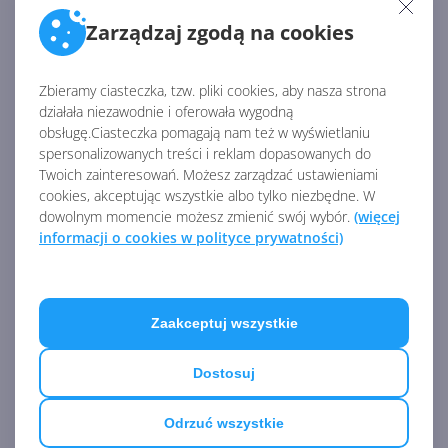
One i nie tylko.
Zarządzaj zgodą na cookies
Źródło:
Zbieramy ciasteczka, tzw. pliki cookies, aby nasza strona
https://blogs.windows.com/windowsexperience/2024/
działała niezawodnie i oferowała wygodną
11/19/microsoft-ignite-2024-embracing-the-future-of-
obsługę.Ciasteczka pomagają nam też w wyświetlaniu
windows-at-work/
spersonalizowanych treści i reklam dopasowanych do
Twoich zainteresowań. Możesz zarządzać ustawieniami
AKTUALNOŚCI Z KATEGORII COPILOT
cookies, akceptując wszystkie albo tylko niezbędne. W
DLA MICROSOFT 365
dowolnym momencie możesz zmienić swój wybór.
(więcej
informacji o cookies w polityce prywatności)
Microsoft udostępnia silnik
GitHub Copilot w Copilot
Studio
Zaakceptuj wszystkie
Dostosuj
Lista zmian w Microsoft 365
Odrzuć wszystkie
Copilot. Podsumowanie lipca
2026