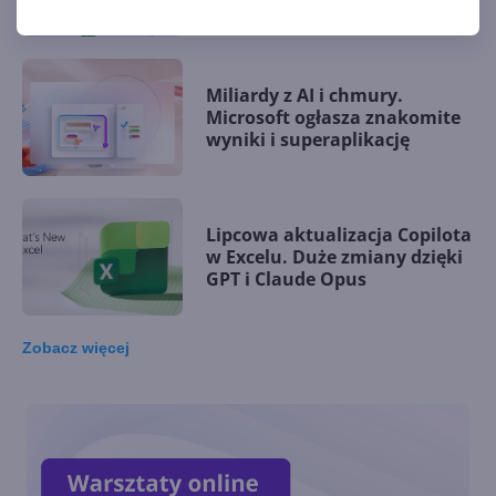
Miliardy z AI i chmury.
Microsoft ogłasza znakomite
wyniki i superaplikację
Lipcowa aktualizacja Copilota
w Excelu. Duże zmiany dzięki
GPT i Claude Opus
Zobacz
więcej
Anthropic Claude Opus 5.
Wyższa wydajność i nowe
możliwości w pracy w
Microsoft 365