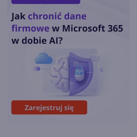
Copilot wychodzi poza CRM.
Poznaj możliwości nowego
Service Agent
GPT-5.6 od OpenAI już
ogólnodostępny. Sol, Terra i
Luna wkraczają do Copilota
Współpraca nad
dokumentami z AI. Copilot już
dostępny w Wordzie na iPada