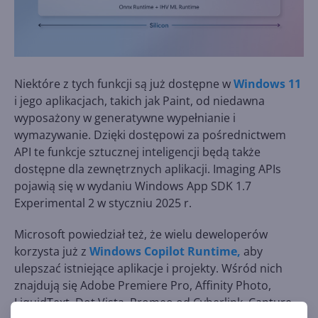
Niektóre z tych funkcji są już dostępne w
Windows 11
i jego aplikacjach, takich jak Paint, od niedawna
wyposażony w generatywne wypełnianie i
wymazywanie. Dzięki dostępowi za pośrednictwem
API te funkcje sztucznej inteligencji będą także
dostępne dla zewnętrznych aplikacji. Imaging APIs
pojawią się w wydaniu Windows App SDK 1.7
Experimental 2 w styczniu 2025 r.
Microsoft powiedział też, że wielu deweloperów
korzysta już z
Windows Copilot Runtime,
aby
ulepszać istniejące aplikacje i projekty. Wśród nich
znajdują się Adobe Premiere Pro, Affinity Photo,
LiquidText, Dot Vista, Promeo od Cyberlink, Capture