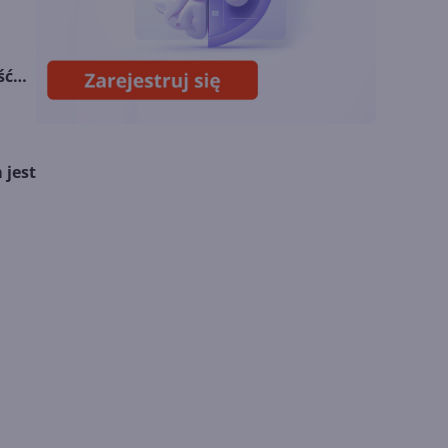
Sztuczna inteligencja
wspiera odkrycia
ść
naukowe. OpenAI
startuje z nowym
programem
 jest