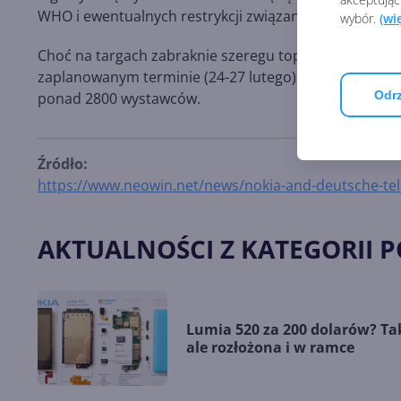
WHO i ewentualnych restrykcji związanych z podróż
wybór.
(wi
Choć na targach zabraknie szeregu topowych producen
zaplanowanym terminie (24-27 lutego) i nadal będzie 
Odrz
ponad 2800 wystawców.
Źródło:
https://www.neowin.net/news/nokia-and-deutsche-tel
AKTUALNOŚCI Z KATEGORII 
Lumia 520 za 200 dolarów? Ta
ale rozłożona i w ramce