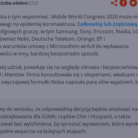
Liczba odsłon:
2723
rzeba o tym wspomnieć. Mobile World Congress 2020 może ni
z uwagi na epidemię koronawirusa.
Całkowitą lub częściową
ligowych graczy, w tym Samsung, Sony, Ericsson, Nvidia, LG
 również Nokii, Deutsche Telekom, Orange, BT i
ęciu warunków umowy z Microsoftem wrócił do wydawania
ości w inny, bardziej bezpośredni sposób.
wój udział, powołuje się na względy zdrowia i bezpieczeństw
i klientów. Firma konsultowała się z ekspertami, władzami i
 zwyczajowej formułki Nokia napisała parę słów wyjaśnień, 
iśmy do wniosku, że odpowiednią decyzją będzie anulować na
odziękowania dla GSMA, rządów Chin i Hiszpanii, a także
acowali bez wytchnienia, by sprostać wyzwaniom, które wynik
 pełne wsparcie na kolejnych etapach.