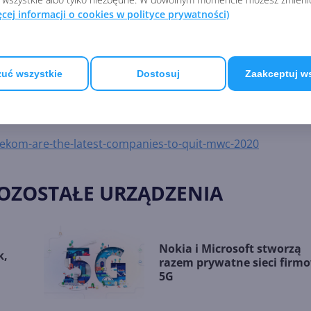
owaniem.
ęcej informacji o cookies w polityce prywatności)
tów, to organizator uspokaja: targi się odbędą w
na nich co oglądać. GSMA podaje, że wciąż obecnych będzie
uć wszystkie
Dostosuj
Zaakceptuj w
ekom-are-the-latest-companies-to-quit-mwc-2020
POZOSTAŁE URZĄDZENIA
Nokia i Microsoft stworzą
k,
razem prywatne sieci firm
5G