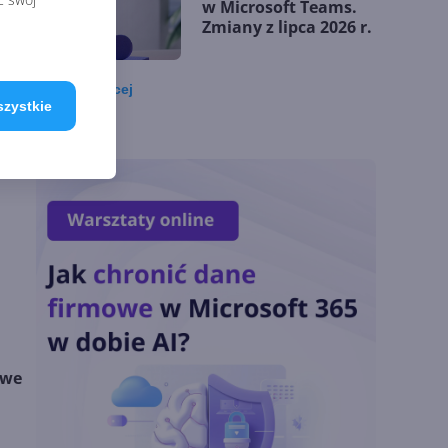
w Microsoft Teams.
Zmiany z lipca 2026 r.
Zobacz
więcej
szystkie
Lista zmian w
Microsoft 365 Copilot.
Podsumowanie lipca
2026
OpenAI tnie ceny
modeli GPT-5.6.
Odpowiedź na presję
Chin
Miliardy z AI i
owe
chmury. Microsoft
ogłasza znakomite
wyniki i
superaplikację