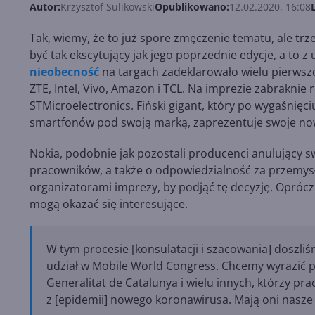
Autor:
Krzysztof Sulikowski
Opublikowano:
12.02.2020, 16:08
Tak, wiemy, że to już spore zmęczenie tematu, ale t
być tak ekscytujący jak jego poprzednie edycje, a to 
nieobecność
na targach zadeklarowało wielu pierwszo
ZTE, Intel, Vivo, Amazon i TCL. Na imprezie zabraknie
STMicroelectronics. Fiński gigant, który po wygaśni
smartfonów pod swoją marką, zaprezentuje swoje now
Nokia, podobnie jak pozostali producenci anulujący s
pracowników, a także o odpowiedzialność za przemysł 
organizatorami imprezy, by podjąć tę decyzję. Oprócz
mogą okazać się interesujące.
W tym procesie [konsulatacji i szacowania] doszl
udział w Mobile World Congress. Chcemy wyrazić p
Generalitat de Catalunya i wielu innych, którzy pr
z [epidemii] nowego koronawirusa. Mają oni nasze