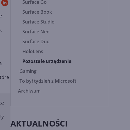
Surface Go
Surface Book
e
Surface Studio
,
Surface Neo
Surface Duo
HoloLens
Pozostałe urządzenia
a
Gaming
które
To był tydzień z Microsoft
Archiwum
sz
ły
AKTUALNOŚCI