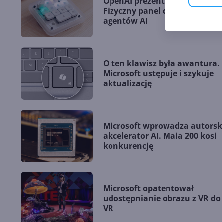
OpenAI prezentuje Codex Micr
Fizyczny panel do kontroli
agentów AI
O ten klawisz była awantura.
Microsoft ustępuje i szykuje
aktualizację
Microsoft wprowadza autorsk
akcelerator AI. Maia 200 kosi
konkurencję
Microsoft opatentował
udostępnianie obrazu z VR do
VR