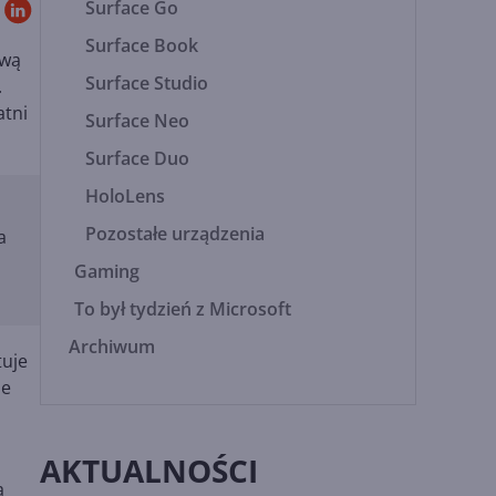
Surface Go
Surface Book
ową
Surface Studio
.
atni
Surface Neo
Surface Duo
HoloLens
Pozostałe urządzenia
a
Gaming
To był tydzień z Microsoft
Archiwum
tuje
je
AKTUALNOŚCI
ą