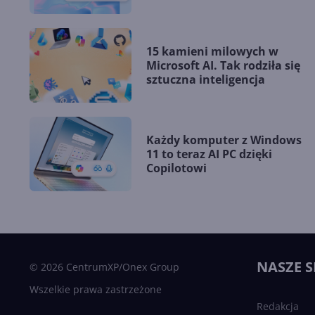
15 kamieni milowych w
Microsoft AI. Tak rodziła się
sztuczna inteligencja
Każdy komputer z Windows
11 to teraz AI PC dzięki
Copilotowi
NASZE S
© 2026 CentrumXP/Onex Group
Wszelkie prawa zastrzeżone
Redakcja