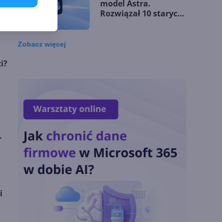
model Astra.
ądzeń
Rozwiązał 10 starych
problemów
matematycznych
Zobacz
więcej
Zatrzęsienie nowości
i?
w Microsoft Teams.
Zmiany z lipca 2026 r.
Lista zmian w
Microsoft 365 Copilot.
.
Podsumowanie lipca
2026
OpenAI tnie ceny
modeli GPT-5.6.
i
Odpowiedź na presję
Chin