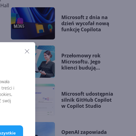
Hall
Microsoft z dnia na
dzień wycofał nową
funkcję Copilota
Przełomowy rok
Microsoftu. Jego
klienci budują
przewagę dzięki AI
rowała
treści i
Microsoft udostępnia
okies,
silnik GitHub Copilot
ć swój
w Copilot Studio
OpenAI zapowiada
szystkie