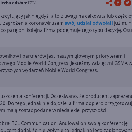
Liczba odsłon:
1704
cytujący jak niegdyś, a to z uwagi na całkowitą lub części
du zagrożenia koronawirusem
swój udział odwołali
już m.in
 co parę dni kolejna firma podejmuje tego typu decyzję. Ost
cowników i partnerów jest naszym głównym priorytetem i
cznego Mobile World Congress. Jesteśmy wdzięczni GSMA z
 przyszłych wydarzeń Mobile World Congress.
uszczenia konferencji. Oczekiwano, że producent zaprezen
0. Do tego jednak nie dojdzie, a firma dopiero przygotowu
 tym mają zostać podane w niedalekiej przyszłości.
y obrał TCL Communication. Anulował on swoją konferencję
ducent dodał, że nie wpłynie to jednak na jego zaplanowan