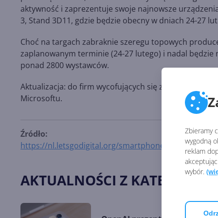
aktywność i zaprezentuje swoje najnowsze urządzenia
3, Stand 3D11, gdzie będzie obecny w dniach 24-27 lu
Choć na targach zabraknie szeregu topowych producen
zaplanowanym terminie (24-27 lutego) i nadal będzie 
ponad 2800 wystawców.
Aktualizacja: do firm wycofujących się z targów doł
Microsoftu.
Z
Zbieramy ci
Źródło:
wygodną ob
https://nl.letsgodigital.org/smartphones/samsung-ga
reklam dop
akceptując
wybór.
(wi
AKTUALNOŚCI Z KATEGORII 
Odrz