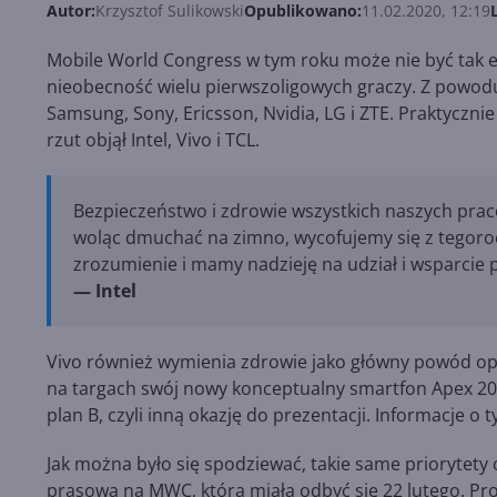
Autor:
Krzysztof Sulikowski
Opublikowano:
11.02.2020, 12:19
Mobile World Congress w tym roku może nie być tak eks
nieobecność wielu pierwszoligowych graczy. Z powo
Samsung, Sony, Ericsson, Nvidia, LG i ZTE. Praktycznie
rzut objął Intel, Vivo i TCL.
Bezpieczeństwo i zdrowie wszystkich naszych pra
woląc dmuchać na zimno, wycofujemy się z tegoro
zrozumienie i mamy nadzieję na udział i wsparcie
— Intel
Vivo również wymienia zdrowie jako główny powód op
na targach swój nowy konceptualny smartfon Apex 202
plan B, czyli inną okazję do prezentacji. Informacje o
Jak można było się spodziewać, takie same priorytet
prasową na MWC, która miała odbyć się 22 lutego. Pro