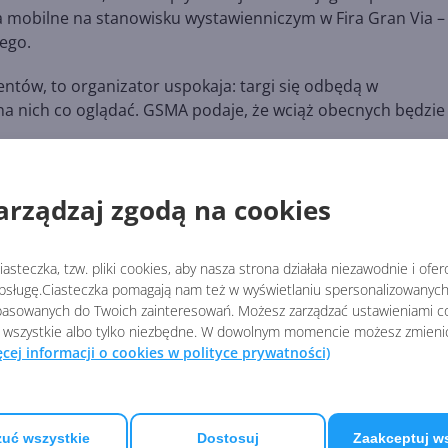
 mobilne na stanowisku wystawienniczym w Fira Gran Via – 
tego.
tów, to organizator uspokaja: targi się odbędą w
na nich co oglądać. GSMA podaje, że wciąż obecnych będzie
ączył Amazon. Tymczasem nadal czekamy na stanowisko
arządzaj zgodą na cookies
asteczka, tzw. pliki cookies, aby nasza strona działała niezawodnie i ofe
sługę.Ciasteczka pomagają nam też w wyświetlaniu spersonalizowanych 
laxy-telefoon-kopen/
asowanych do Twoich zainteresowań. Możesz zarządzać ustawieniami co
 wszystkie albo tylko niezbędne. W dowolnym momencie możesz zmieni
ęcej informacji o cookies w polityce prywatności)
URZĄDZENIA
uć wszystkie
Dostosuj
Zaakceptuj w