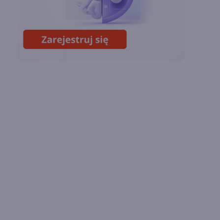
Miliardy z AI i
chmury. Microsoft
ogłasza znakomite
wyniki i
superaplikację