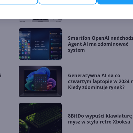
o.
Microsoft ogłasza Project
Solara. Nadchodzi era urz
bez aplikacji
Smartfon OpenAI nadchodz
Agent AI ma zdominować
system
i
Generatywna AI na co
czwartym laptopie w 2024 r
Kiedy zdominuje rynek?
8BitDo wypuści klawiaturę 
mysz w stylu retro Xboksa