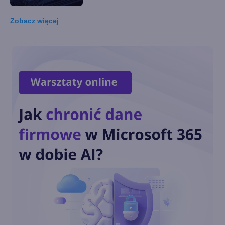
Zobacz
więcej
Nokia zbuduje pierwszą na
Księżycu sieć 4G/LTE
Nokia ma nowego CEO. Kim
jest i kiedy przejmie stery?
Nokia opuszcza tegoroczny
MWC. Zamiast tego
poprowadzi oddzielne
wydarzenia