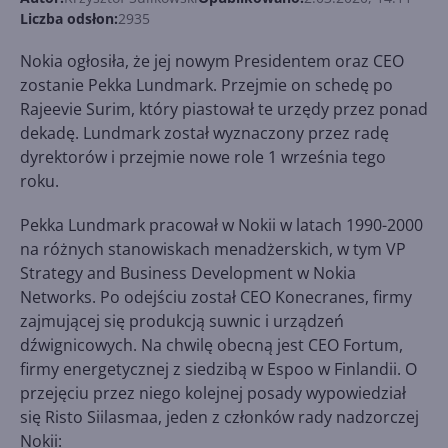
Liczba odsłon:
2935
Nokia ogłosiła, że jej nowym Presidentem oraz CEO
zostanie Pekka Lundmark. Przejmie on schedę po
Rajeevie Surim, który piastował te urzędy przez ponad
dekadę. Lundmark został wyznaczony przez radę
dyrektorów i przejmie nowe role 1 września tego
roku.
Pekka Lundmark pracował w Nokii w latach 1990-2000
na różnych stanowiskach menadżerskich, w tym VP
Strategy and Business Development w Nokia
Networks. Po odejściu został CEO Konecranes, firmy
zajmującej się produkcją suwnic i urządzeń
dźwignicowych. Na chwilę obecną jest CEO Fortum,
firmy energetycznej z siedzibą w Espoo w Finlandii. O
przejęciu przez niego kolejnej posady wypowiedział
się Risto Siilasmaa, jeden z członków rady nadzorczej
Nokii: