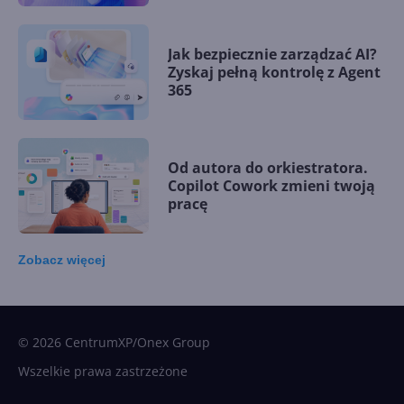
Jak bezpiecznie zarządzać AI?
Zyskaj pełną kontrolę z Agent
365
Od autora do orkiestratora.
Copilot Cowork zmieni twoją
pracę
Zobacz
więcej
15 kamieni milowych w
Microsoft AI. Tak rodziła się
sztuczna inteligencja
© 2026 CentrumXP/Onex Group
Wszelkie prawa zastrzeżone
Najnowsze trendy w AI. Co