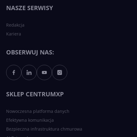
wydarzy się w 2026 roku w
NASZE SERWISY
sztucznej inteligencji?
Redakcja
Kariera
Każdy komputer z Windows
11 to teraz AI PC dzięki
Copilotowi
OBSERWUJ NAS:
Sztuczna inteligencja po
polsku. Dość barier
językowych
SKLEP CENTRUMXP
Nowoczesna platforma danych
Efektywna komunikacja
Bezpieczna infrastruktura chmurowa