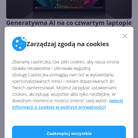
Generatywna AI na co czwartym laptopie
w 2024 r. Kiedy zdominuje rynek?
Autor:
Krzysztof Sulikowski
Opublikowano:
21.01.2025, 08:00
Zarządzaj zgodą na cookies
Liczba odsłon:
2809
Ile faktycznie urządzeń to potrafi i jakie są prognozy na
Zbieramy ciasteczka, tzw. pliki cookies, aby nasza strona
kolejne lata? Czy każdy będzie miał sztuczną inteligencję
działała niezawodnie i oferowała wygodną
w domu?
obsługę.Ciasteczka pomagają nam też w wyświetlaniu
spersonalizowanych treści i reklam dopasowanych do
Twoich zainteresowań. Możesz zarządzać ustawieniami
cookies, akceptując wszystkie albo tylko niezbędne. W
dowolnym momencie możesz zmienić swój wybór.
(więcej
informacji o cookies w polityce prywatności)
Zaakceptuj wszystkie