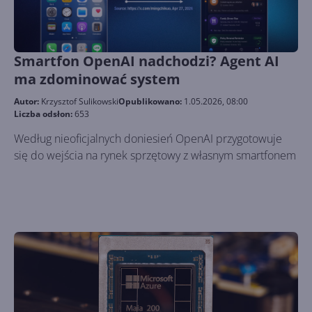
Smartfon OpenAI nadchodzi? Agent AI
ma zdominować system
Autor:
Krzysztof Sulikowski
Opublikowano:
1.05.2026, 08:00
Liczba odsłon:
653
Według nieoficjalnych doniesień OpenAI przygotowuje
się do wejścia na rynek sprzętowy z własnym smartfonem