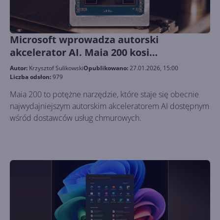
Microsoft wprowadza autorski
akcelerator AI. Maia 200 kosi
konkurencję
Autor:
Krzysztof Sulikowski
Opublikowano:
27.01.2026, 15:00
Liczba odsłon:
979
Maia 200 to potężne narzędzie, które staje się obecnie
najwydajniejszym autorskim akceleratorem AI dostępnym
wśród dostawców usług chmurowych.