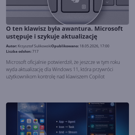
O ten klawisz była awantura. Microsoft
ustępuje i szykuje aktualizację
Autor:
Krzysztof Sulikowski
Opublikowano:
18.05.2026, 17:00
Liczba odsłon:
717
Microsoft oficjalnie potwierdził, że jeszcze w tym roku
wyda aktualizację dla Windows 11, która przywróci
użytkownikom kontrolę nad klawiszem Copilot