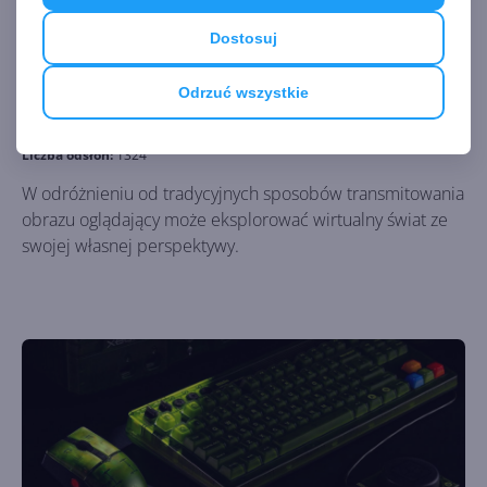
Dostosuj
Microsoft opatentował udostępnianie
Odrzuć wszystkie
obrazu z VR do VR
Autor:
Krzysztof Sulikowski
Opublikowano:
29.11.2024, 18:00
Liczba odsłon:
1324
W odróżnieniu od tradycyjnych sposobów transmitowania
obrazu oglądający może eksplorować wirtualny świat ze
swojej własnej perspektywy.