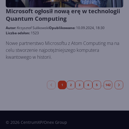
Microsoft ogłosił nową erę w technologii
Quantum Computing
Autor:
Krzysztof Sulikowski
Opublikowano:
10.09.2024, 18:30
Liczba odsłon:
1523
Nowe partnerstwo Microsoftu z Atom Computing ma na
celu stworzenie najpotężniejszego komputera
kwantowego w historii.
1
2
3
4
5
142
...
© 2026 CentrumXP/Onex Group