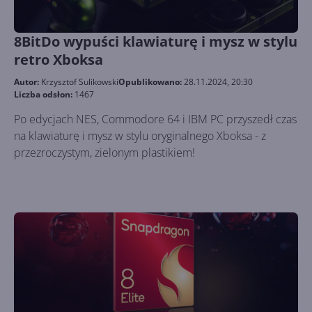
8BitDo wypuści klawiaturę i mysz w stylu
retro Xboksa
Autor:
Krzysztof Sulikowski
Opublikowano:
28.11.2024, 20:30
Liczba odsłon:
1467
Po edycjach NES, Commodore 64 i IBM PC przyszedł czas
na klawiaturę i mysz w stylu oryginalnego Xboksa - z
przezroczystym, zielonym plastikiem!