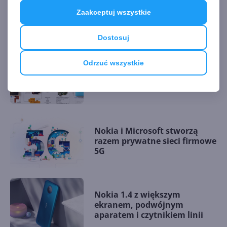
Zaakceptuj wszystkie
AKTUALNOŚCI Z KATEGORII POZOSTAŁE
URZĄDZENIA
Dostosuj
Odrzuć wszystkie
Lumia 520 za 200 dolarów?
Tak, ale rozłożona i w ramce
Nokia i Microsoft stworzą
razem prywatne sieci firmowe
5G
Nokia 1.4 z większym
ekranem, podwójnym
aparatem i czytnikiem linii