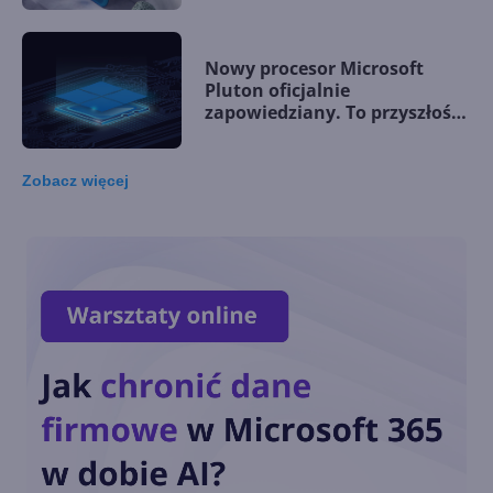
Nowy procesor Microsoft
Pluton oficjalnie
zapowiedziany. To przyszłość
PC z Windows?
Zobacz
więcej
Nokia zbuduje pierwszą na
Księżycu sieć 4G/LTE
Nokia ma nowego CEO. Kim
jest i kiedy przejmie stery?
Nokia opuszcza tegoroczny