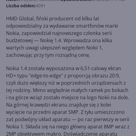
Liczba odsłon:
4091
HMD Global, fiński producent od kilku lat
odpowiedzialny za wydawanie smartfonów marki
Nokia, zapowiedział najnowszego członka serii
budżetowej — Nokię 1.4. Wprowadza ona kilka
wartych uwagi ulepszeń względem Nokii 1,
zachowując przy tym rozsądną cenę.
Nokia 1.4 została wyposażona w 6,51-calowy ekran
HD+ typu "edge-to-edge" z proporcją obrazu 20:9,
czyli dużo większy niż w poprzednich urządzeniach z
tej rodziny. Mimo względnie małych ramek po bokach
i na górze wciąż zostało miejsce na logo Nokii na dole.
Na górnej krawędzi ekranu znajduje się z kolei
wycięcie na przedni aparat 5MP. Z tyłu umieszczono
zaś podwójny układ aparatu — po raz pierwszy w serii
Nokia 1. Składa się na niego główny aparat 8MP wraz z
2MP obiektywem makro. Doświadczenie aparatu