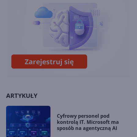
MWC. Zamiast tego
poprowadzi oddzielne
wydarzenia
Wiemy już, jakie smartfony
pokaże Nokia na MWC 2020
ARTYKUŁY
Cyfrowy personel pod
kontrolą IT. Microsoft ma
sposób na agentyczną AI