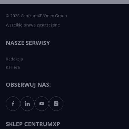
Microsoft AI. Tak rodziła się
sztuczna inteligencja
© 2026 CentrumXP/Onex Group
Wszelkie prawa zastrzeżone
Najnowsze trendy w AI. Co
wydarzy się w 2026 roku w
NASZE SERWISY
sztucznej inteligencji?
Redakcja
Kariera
Każdy komputer z Windows
11 to teraz AI PC dzięki
Copilotowi
OBSERWUJ NAS:
Sztuczna inteligencja po
polsku. Dość barier
językowych
SKLEP CENTRUMXP