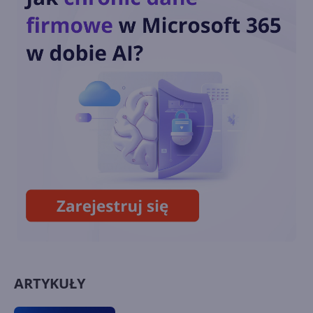
Microsoft 365
Copilot wychodzi poza CRM.
Poznaj możliwości nowego
Service Agent
GPT-5.6 od OpenAI już
ogólnodostępny. Sol, Terra i
Luna wkraczają do Copilota
ARTYKUŁY