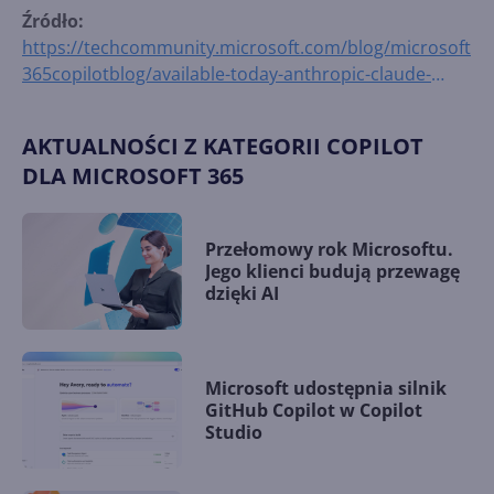
Źródło:
https://techcommunity.microsoft.com/blog/microsoft
365copilotblog/available-today-anthropic-claude-
fable-5-in-microsoft-365-copilot/4526832
AKTUALNOŚCI Z KATEGORII COPILOT
DLA MICROSOFT 365
Przełomowy rok Microsoftu.
Jego klienci budują przewagę
dzięki AI
Microsoft udostępnia silnik
GitHub Copilot w Copilot
Studio