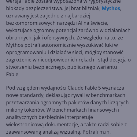
wersja Fable została wyposażona w rygorystyczne
blokady bezpieczeństwa. Jej brat bliźniak,
Mythos
,
uznawany jest za jedno z najbardziej
bezkompromisowych narzędzi AI na świecie,
wykazujące ogromny potencjał zarówno w działaniach
obronnych, jak i ofensywnych. Ze względu na to, że
Mythos potrafi autonomicznie wyszukiwać luki w
oprogramowaniu i działać w sieci, mógłby stanowić
zagrożenie w nieodpowiednich rękach - stąd decyzja o
stworzeniu bezpiecznego, publicznego wariantu
Fable.
Pod względem wydajności Claude Fable 5 wyznacza
nowe standardy, deklasując rywali w benchmarkach
przetwarzania ogromnych pakietów danych liczących
miliony tokenów. W benchmarkach finansowych i
analitycznych bezbłędnie interpretuje
wielostronicową dokumentację, a także radzi sobie z
zaawansowaną analizą wizualną. Potrafi m.in.