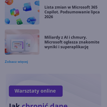
Lista zmian w Microsoft 365
Copilot. Podsumowanie lipca
2026
Miliardy z AI i chmury.
Microsoft ogłasza znakomite
wyniki i superaplikację
Zobacz
więcej
Lipcowa aktualizacja Copilota
w Excelu. Duże zmiany dzięki
GPT i Claude Opus
Anthropic Claude Opus 5.
Wyższa wydajność i nowe
możliwości w pracy w