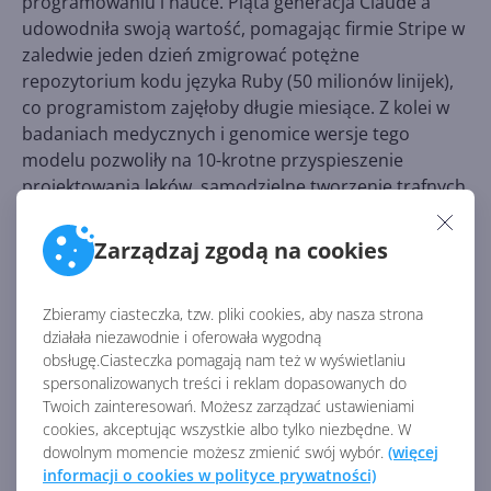
programowaniu i nauce. Piąta generacja Claude'a
udowodniła swoją wartość, pomagając firmie Stripe w
zaledwie jeden dzień zmigrować potężne
repozytorium kodu języka Ruby (50 milionów linijek),
co programistom zajęłoby długie miesiące. Z kolei w
badaniach medycznych i genomice wersje tego
modelu pozwoliły na 10-krotne przyspieszenie
projektowania leków, samodzielne tworzenie trafnych
hipotez biologicznych, a nawet autonomiczne
zaprojektowanie i wyszkolenie autorskiego modelu
Zarządzaj zgodą na cookies
uczenia maszynowego analizującego miliony
komórek.
Zbieramy ciasteczka, tzw. pliki cookies, aby nasza strona
działała niezawodnie i oferowała wygodną
Anthropic znalazł sposób na
obsługę.Ciasteczka pomagają nam też w wyświetlaniu
spersonalizowanych treści i reklam dopasowanych do
niebezpieczne prompty
Twoich zainteresowań. Możesz zarządzać ustawieniami
cookies, akceptując wszystkie albo tylko niezbędne. W
dowolnym momencie możesz zmienić swój wybór.
(więcej
W walce o bezpieczny rozwój sztucznej inteligencji
informacji o cookies w polityce prywatności)
Anthropic odszedł od tradycyjnych metod blokowania