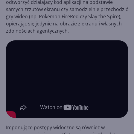
odtworzyć działający kod aplikacji na podstawie
samych zrzutów ekranu czy samodzielnie przechodzić
gry wideo (np. Pokémon FireRed czy Slay the Spire),
opierając się jedynie na obrazie z ekranu i własnych
zdolnościach agentycznych.
Imponujące postępy widoczne są również w