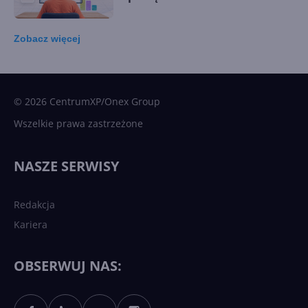
Zobacz
więcej
15 kamieni milowych w
Microsoft AI. Tak rodziła się
sztuczna inteligencja
© 2026 CentrumXP/Onex Group
Wszelkie prawa zastrzeżone
Najnowsze trendy w AI. Co
wydarzy się w 2026 roku w
NASZE SERWISY
sztucznej inteligencji?
Redakcja
Kariera
Każdy komputer z Windows
11 to teraz AI PC dzięki
Copilotowi
OBSERWUJ NAS: