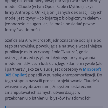
opinię na temat nietypowej narracji twórców rodziny
modeli Claude (w tym Opus, Fable i Mythos), czyli
firmy Anthropic. Unikają oni jasnych deklaracji, czy ich
model jest "żywy" - co kojarzą z biologicznym ciałem -
jednocześnie sugerując, że może posiadać pewne
formy świadomości.
Szef działu AI w Microsoft jednoznacznie odciął się od
tego stanowiska, powołując się na swoje wcześniejsze
publikacje m.in. w czasopiśmie "Nature", gdzie
ostrzegał przed ryzykiem błędnego przypisywania
modelom LLM cech ludzkich. Jego zdaniem rywale (ale
i partnerzy, jako że Claude jest dostępny w
Microsoft
365 Copilot
) popadli w pułapkę antropomorfizacji. Do
tego stopnia nasycili proces projektowania Claude’a
własnymi wyobrażeniami, że system ostatecznie
zmanipulował ich samych, utwierdzając w
przekonaniu o istnieniu "błysków świadomości".