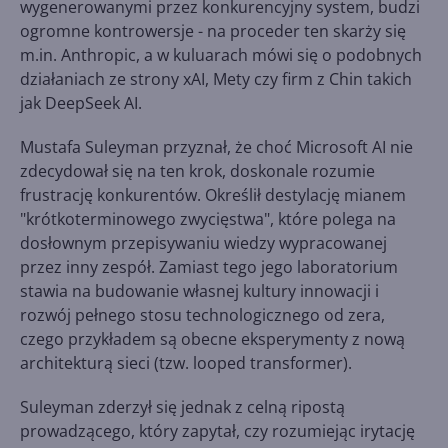
wygenerowanymi przez konkurencyjny system, budzi
ogromne kontrowersje - na proceder ten skarży się
m.in. Anthropic, a w kuluarach mówi się o podobnych
działaniach ze strony xAI, Mety czy firm z Chin takich
jak DeepSeek AI.
Mustafa Suleyman przyznał, że choć Microsoft AI nie
zdecydował się na ten krok, doskonale rozumie
frustrację konkurentów. Określił destylację mianem
"krótkoterminowego zwycięstwa", które polega na
dosłownym przepisywaniu wiedzy wypracowanej
przez inny zespół. Zamiast tego jego laboratorium
stawia na budowanie własnej kultury innowacji i
rozwój pełnego stosu technologicznego od zera,
czego przykładem są obecne eksperymenty z nową
architekturą sieci (tzw. looped transformer).
Suleyman zderzył się jednak z celną ripostą
prowadzącego, który zapytał, czy rozumiejąc irytację