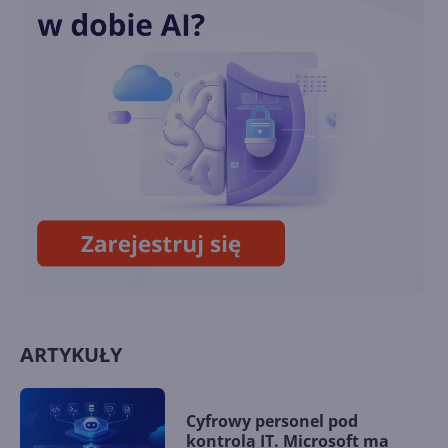
Autonomiczne modele
OpenAI przeprowadziły
cyberatak na serwery Hugging
Face
Potężny model OpenAI uciekł
z sandboksa i został
wyłączony
ARTYKUŁY
Cyfrowy personel pod
kontrolą IT. Microsoft ma