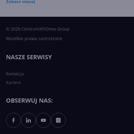
Zobacz
więcej
15 kamieni milowych w
Microsoft AI. Tak rodziła się
sztuczna inteligencja
© 2026 CentrumXP/Onex Group
Wszelkie prawa zastrzeżone
Najnowsze trendy w AI. Co
wydarzy się w 2026 roku w
NASZE SERWISY
sztucznej inteligencji?
Redakcja
Kariera
Każdy komputer z Windows
11 to teraz AI PC dzięki
Copilotowi
OBSERWUJ NAS:
Sztuczna inteligencja po
polsku. Dość barier
językowych