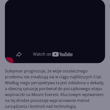
Suleyman prognozuje, że wizje ostatecznego
przełomu nie zrealizują się w ciągu najbliższych 5 lat.
Według niego perspektywa ta jest oddalona o dekady,
a obecną sytuację porównał do początkowego etapu
wspinaczki na Mount Everest. Kluczowym wyzwaniem
na tej drodze pozostaje wypracowanie metod
zarządzania i kontroli nad technologią.