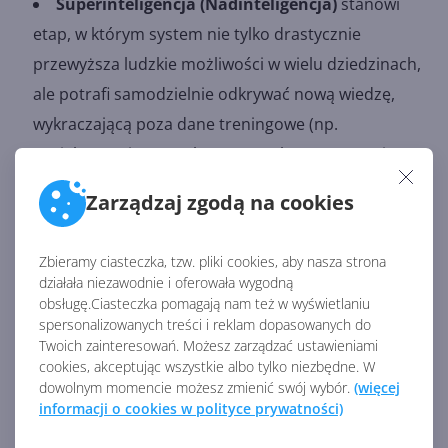
Superinteligencja (Nadinteligencja)
stanowi
etap, w którym system nie tylko drastycznie
przewyższa ludzkie możliwości w wielu dziedzinach,
ale potrafi samodzielnie odkrywać nową wiedzę,
wykraczającą poza dane treningowe (np.
projektowanie nowych cząsteczek czy tworzenie
nieznanych dotąd materiałów).
Zarządzaj zgodą na cookies
Technologiczna osobliwość (Singularity)
to
poziom leżący daleko nad superinteligencją. Po
Zbieramy ciasteczka, tzw. pliki cookies, aby nasza strona
osiągnięciu tego punktu system uzyskuje zdolność
działała niezawodnie i oferowała wygodną
do rekurencyjnego, nieskończonego i wykładniczego
obsługę.Ciasteczka pomagają nam też w wyświetlaniu
spersonalizowanych treści i reklam dopasowanych do
samodoskonalenia się.
Twoich zainteresowań. Możesz zarządzać ustawieniami
cookies, akceptując wszystkie albo tylko niezbędne. W
dowolnym momencie możesz zmienić swój wybór.
(więcej
Suleyman do tego ostatniego, hipotetycznego etapu
informacji o cookies w polityce prywatności)
odniósł się z dystansem, przyznając, że koncepcja
nieskończonego, autonomicznego rozwoju