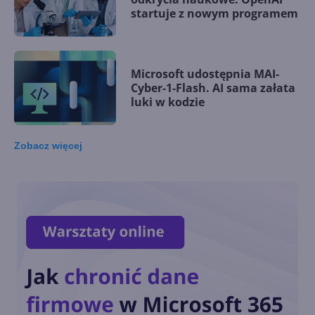
startuje z nowym programem
Microsoft udostępnia MAI-
Cyber-1-Flash. AI sama załata
luki w kodzie
Zobacz
więcej
Microsoft wśród założycieli
Open Secure AI Alliance do
walki z zagrożeniami AI
Microsoft stawia na własne
modele AI w aplikacjach i
chmurze