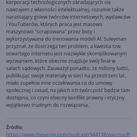
korporacji technologicznych okradających się
nawzajem z własności intelektualnej, rozumie także
narastający gniew twórców internetowych, wydawców
i YouTuberów, których praca jest masowo
maszynowo "scrapowana" przez boty i
wykorzystywana do trenowania modeli AI. Suleyman
przyznał, że dostrzega ten problem, a kwestia tzw.
otwartego internetu jest niezwykle skomplikowanym
wyzwaniem, które obecnie znajduje swój finał w
salach sądowych. Zauważył ponadto, że miliony ludzi,
publikując swoje materiały w sieci na przestrzeni lat,
miało zupełnie inne oczekiwania co do umowy
społecznej i zasad, na jakich ich twórczość będzie tam
dostępna, co czyni obecny konflikt prawny i etyczny
wyjątkowo trudnym do rozwiązania.
Źródło:
https://www.theverge.com/podcast/944138/microsoft