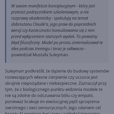
W swoim manifeście konstytucyjnym - który jest
przecież podręcznikiem szkoleniowym, a nie
rozprawą akademicką - spekulują na temat
dobrostanu Claude’a, jego praw do poprzednich
wersji czy konieczności konsultowania się z nim
przed wyłączeniem starszych wydań. To poważny
błąd filozoficzny. Model po prostu zinternalizował te
idee podczas treningu i teraz je odtwarza
-
powiedział Mustafa Suleyman.
Suleyman podkreślił, że dążenie do budowy systemów
rozważających własne cierpienie czy uczucia jest
skrajnie niepożądane i niebezpieczne. Zaznaczył przy
tym, że z biologicznego punktu widzenia modele te
nie są zdolne do odczuwania bólu czy empatii,
ponieważ brakuje im ewolucyjnej pętli sprzężenia
zwrotnego i sieci sensorycznych. Jego zdaniem cel
branży AI powinien być jasny i zakładać tworzenie