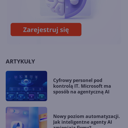
Microsoft Mesh uśmiercony.
Zastąpią go wydarzenia
immersywne w Teams
ARTYKUŁY
Cyfrowy personel pod
kontrolą IT. Microsoft ma
sposób na agentyczną AI
Nowy poziom automatyzacji.
Jak inteligentne agenty AI
zmieniają firmy?