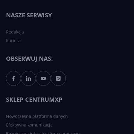
Najnowsze trendy w AI. Co
wydarzy się w 2026 roku w
NASZE SERWISY
sztucznej inteligencji?
Redakcja
Kariera
Każdy komputer z Windows
11 to teraz AI PC dzięki
Copilotowi
OBSERWUJ NAS:
Sztuczna inteligencja po
polsku. Dość barier
językowych
SKLEP CENTRUMXP
Nowoczesna platforma danych
Efektywna komunikacja
Bezpieczna infrastruktura chmurowa