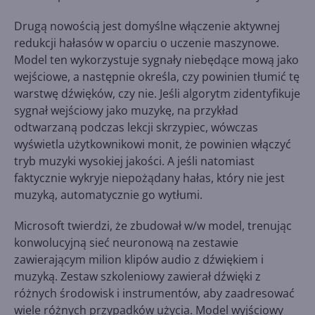
Drugą nowością jest domyślne włączenie aktywnej
redukcji hałasów w oparciu o uczenie maszynowe.
Model ten wykorzystuje sygnały niebędące mową jako
wejściowe, a następnie określa, czy powinien tłumić tę
warstwę dźwięków, czy nie. Jeśli algorytm zidentyfikuje
sygnał wejściowy jako muzykę, na przykład
odtwarzaną podczas lekcji skrzypiec, wówczas
wyświetla użytkownikowi monit, że ​​powinien włączyć
tryb muzyki wysokiej jakości. A jeśli natomiast
faktycznie wykryje niepożądany hałas, który nie jest
muzyką, automatycznie go wytłumi.
Microsoft twierdzi, że zbudował w/w model, trenując
konwolucyjną sieć neuronową na zestawie
zawierającym milion klipów audio z dźwiękiem i
muzyką. Zestaw szkoleniowy zawierał dźwięki z
różnych środowisk i instrumentów, aby zaadresować
wiele różnych przypadków użycia. Model wyjściowy