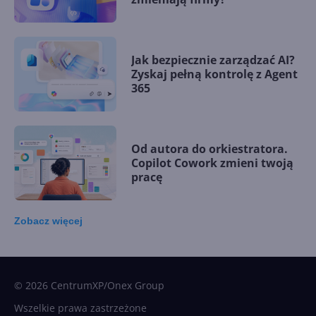
Jak bezpiecznie zarządzać AI?
Zyskaj pełną kontrolę z Agent
365
Od autora do orkiestratora.
Copilot Cowork zmieni twoją
pracę
Zobacz
więcej
15 kamieni milowych w
Microsoft AI. Tak rodziła się
sztuczna inteligencja
© 2026 CentrumXP/Onex Group
Wszelkie prawa zastrzeżone