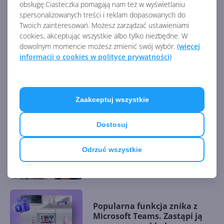
obsługę.Ciasteczka pomagają nam też w wyświetlaniu
spersonalizowanych treści i reklam dopasowanych do
Zatrzęsienie nowości w
Twoich zainteresowań. Możesz zarządzać ustawieniami
Microsoft Teams. Zmiany z
cookies, akceptując wszystkie albo tylko niezbędne. W
lipca 2026 r.
dowolnym momencie możesz zmienić swój wybór.
(więcej
informacji o cookies w polityce prywatności)
Lawina nowości w Teams.
Podsumowanie zmian z
czerwca 2026
Zaakceptuj wszystkie
Dostosuj
Microsoft Teams wzmacnia
Odrzuć wszystkie
ochronę. Boty się nie przedrą
na spotkanie
Popularna funkcja znika z
Microsoft Teams. Zastąpi ją