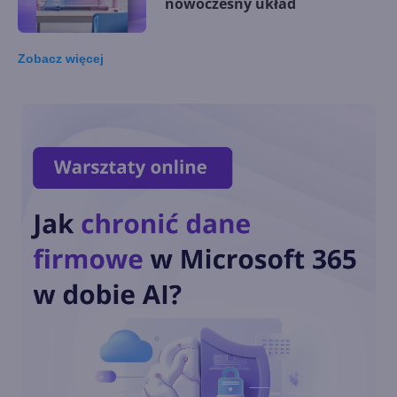
nowoczesny układ
Zobacz
więcej
Teams z nową funkcją Video
Recap. Szybko nadrobisz
zaległości w spotkaniach
Nadchodzą nowe funkcje AI w
Microsoft Teams i SharePoint
Zautomatyzuj działania w
Teams dzięki AI Workflows i
zaplanowanym promptom