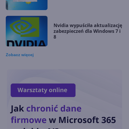
Nvidia wypuściła aktualizację
zabezpieczeń dla Windows 7 i
8
Zobacz
więcej
Nvidia wypuściła nowe
sterowniki dla Windows 7 i 8.x
Tak mógłby wyglądać
Windows 7 w 2024 roku