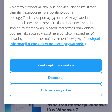
https://mspoweruser.com/microsoft-pushes-out-
new-edge-to-windows-7-users/
Zbieramy ciasteczka, tzw. pliki cookies, aby nasza strona
działała niezawodnie i oferowała wygodną
obsługę.Ciasteczka pomagają nam też w wyświetlaniu
AKTUALNOŚCI Z KATEGORII WINDOWS 7
spersonalizowanych treści i reklam dopasowanych do
Twoich zainteresowań. Możesz zarządzać ustawieniami
cookies, akceptując wszystkie albo tylko niezbędne. W
dowolnym momencie możesz zmienić swój wybór.
(więcej
Microsoft wycofuje usługi
informacji o cookies w polityce prywatności)
DRM w Windows Media
Player, Silverlight i nie tylko
Zaakceptuj wszystkie
Nvidia GeForce NOW
przestanie obsługiwać
Dostosuj
Windows 7 i 8.1
Odrzuć wszystkie
Pełna transformacja Windows
10 w Windows 7