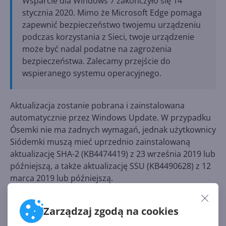
Wsparcie dla Windows 7 zakończyło się 14
stycznia 2020. Mimo że Microsoft Edge pomaga
zapewnić bezpieczeństwo twojemu urządzeniu
podczas korzystania z Sieci, twoje urządzenie
może być nadal podatne na zagrożenia
bezpieczeństwa. Zalecamy przejście do
wspieranego systemu operacyjnego.
Aktualizacja zostanie pobrana i zainstalowana
automatycznie przez Windows Update. W przypadku
Ósemki nie ma żadnych wymagań, jednak użytkownicy
Siódemki muszą mieć uprzednio zainstalowaną
aktualizację SHA-2 (KB4474419) z 23 września 2019 lub
późniejszą, a także aktualizację SSU (KB4490628) z 12
marca 2019 lub późniejszą.
Zarządzaj zgodą na cookies
Źródło: