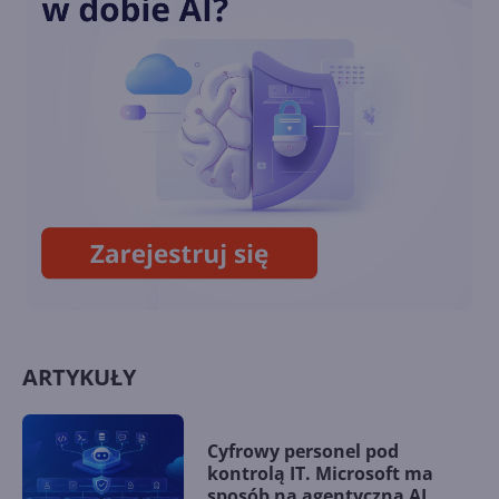
Steam przestanie działać na
Windows 7/8/8.1
To już ostatni Patch Tuesday
dla Windows 7 i Windows 8.1.
Sprawdzamy listy zmian
ARTYKUŁY
Cyfrowy personel pod
kontrolą IT. Microsoft ma
sposób na agentyczną AI