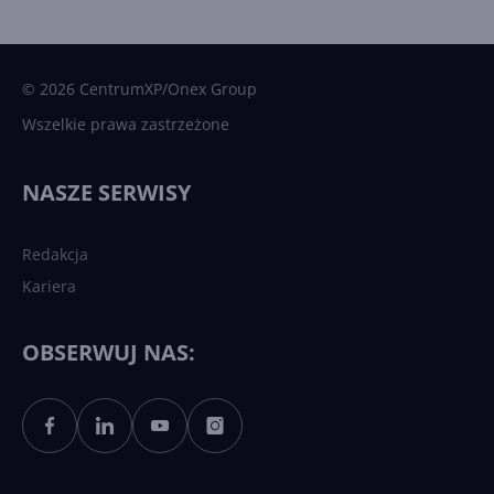
15 kamieni milowych w
Microsoft AI. Tak rodziła się
sztuczna inteligencja
© 2026 CentrumXP/Onex Group
Wszelkie prawa zastrzeżone
Najnowsze trendy w AI. Co
wydarzy się w 2026 roku w
NASZE SERWISY
sztucznej inteligencji?
Redakcja
Kariera
Każdy komputer z Windows
11 to teraz AI PC dzięki
Copilotowi
OBSERWUJ NAS:
Sztuczna inteligencja po
polsku. Dość barier
językowych