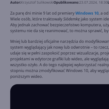
Autor:
Krzysztof Sulikowski
Opublikowano:
23.07.2024, 18:30
Za parę dni minie 9 lat od premiery
Windows 10
, a o
Wiele osób, które traktowały
Siódemkę
jako system ide
Aby jednak zachować bezpieczeństwo komputera, użytk
systemu nie da się reanimować, to można sprawić, 
Mniej lub bardziej oficjalne narzędzia do modyfikow
system wyglądający jak nowy lub odwrotnie – to rzecz
udaje się w pełni zaspokoić poprzez wizualizacje, proj
projektami w edytorze grafiki lub wideo, ale wyglądaj
wszystko ożyło. A do tego najlepiej wykorzystać realny
stopniu można zmodyfikować Windows 10, aby wygląd
poniższym wideo.