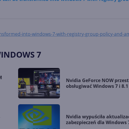
sformed-into-windows-7-with-registry-group-policy-and-a
WINDOWS 7
M
Nvidia GeForce NOW przest
obsługiwać Windows 7 i 8.1
s
Nvidia wypuściła aktualiza
zabezpieczeń dla Windows 7