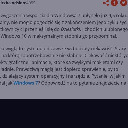
Liczba odsłon:
4055
d wygaszenia wsparcia dla Windowsa 7 upłynęło już 4,5 roku.
alny, nie mogło pogodzić się z zakończeniem jego cyklu życi
ownicy ci przenieśli się do
Dziesiątki.
I choć ich ulubionego
by Windows 10 w maksymalnym stopniu go przypominał.
ania wyglądu systemu od zawsze wzbudzały ciekawość. Stary
, na którą zapotrzebowanie nie słabnie. Ciekawość niektóry
ekty graficzne i animacje, które są zwykłymi makietami czy
ą ładnie. Prawdziwą magią jest dopiero sprawienie, by to
, działający system operacyjny i narzędzia. Pytanie, w jakim
ał jak
Windows 7
? Odpowiedź na to pytanie znajdziecie na