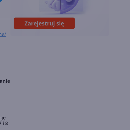
Sztuczna inteligencja
wspiera odkrycia
naukowe. OpenAI
startuje z nowym
me/
programem
anie
cję
 i 8