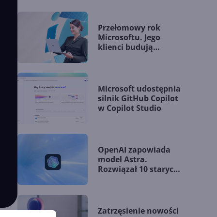
Przełomowy rok
Microsoftu. Jego
klienci budują
przewagę dzięki AI
Microsoft udostępnia
silnik GitHub Copilot
w Copilot Studio
OpenAI zapowiada
model Astra.
Rozwiązał 10 starych
problemów
matematycznych
Zatrzęsienie nowości