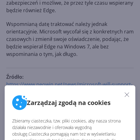
zabezpieczeń i możliwe, że przez tyle czasu wspierany
będzie również Edge.
Wspomnianą datę traktować należy jednak
orientacyjnie. Microsoft wycofał się z konkretnych ram
czasowych i zmienił swoje oświadczenie, podając, że
będzie wspierał Edge na Windows 7, ale bez
wspominania o tym, jak długo.
Źródło:
https://www.neowin.net/news/microsoft-will-support-
edge-on-windows-7-for-at-least-18-months
Zarządzaj zgodą na cookies
AKTUALNOŚCI Z KATEGORII EDGE
Zbieramy ciasteczka, tzw. pliki cookies, aby nasza strona
działała niezawodnie i oferowała wygodną
Edge bez inteligentnej historii.
obsługę.Ciasteczka pomagają nam też w wyświetlaniu
Microsoft niespodziewanie