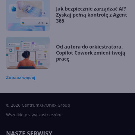
Jak bezpiecznie zarządzać AI?
Zyskaj pełną kontrolę z Agent
365
Od autora do orkiestratora.
Copilot Cowork zmieni twoją
pracę
Zobacz
więcej
15 kamieni milowych w
Microsoft AI. Tak rodziła się
sztuczna inteligencja
© 2026 CentrumXP/Onex Group
Wszelkie prawa zastrzeżone
Najnowsze trendy w AI. Co
wydarzy się w 2026 roku w
NASZE SERWISY
sztucznej inteligencji?