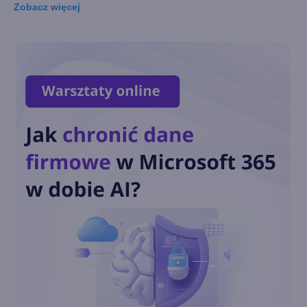
Zobacz
więcej
Microsoft Edge dla firm
integruje się z Microsoft 365
Copilot Chat
Copilot Mode w Edge. Nowy
tryb AI w przeglądarce
Copilot w menu
kontekstowym i na stronie
nowej karty w Edge
Podsumowanie roku 2024 w
Microsoft Edge. Sprawdź