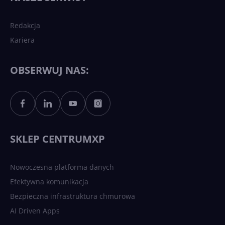
Redakcja
Kariera
Każdy komputer z Windows
11 to teraz AI PC dzięki
Copilotowi
OBSERWUJ NAS:
Sztuczna inteligencja po
polsku. Dość barier
językowych
SKLEP CENTRUMXP
Nowoczesna platforma danych
Efektywna komunikacja
Bezpieczna infrastruktura chmurowa
AI Driven Apps