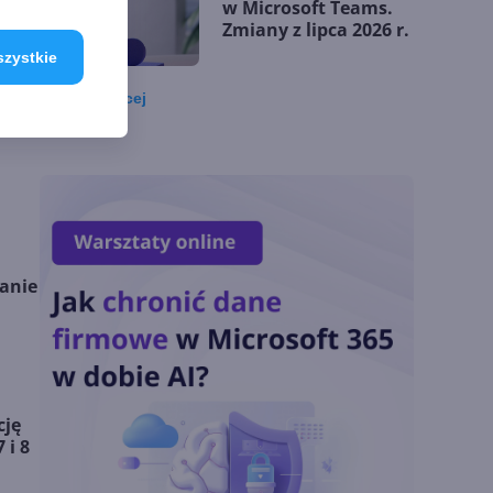
w Microsoft Teams.
Zmiany z lipca 2026 r.
szystkie
Zobacz
więcej
Lista zmian w
Microsoft 365 Copilot.
Podsumowanie lipca
2026
OpenAI tnie ceny
modeli GPT-5.6.
anie
Odpowiedź na presję
Chin
Miliardy z AI i
chmury. Microsoft
cję
ogłasza znakomite
 i 8
wyniki i
superaplikację