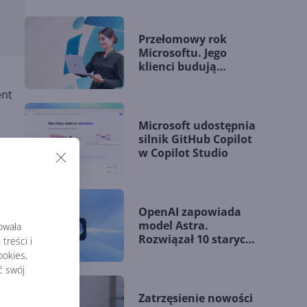
Przełomowy rok
Microsoftu. Jego
klienci budują
przewagę dzięki AI
ent
Microsoft udostępnia
silnik GitHub Copilot
w Copilot Studio
OpenAI zapowiada
model Astra.
rowała
Rozwiązał 10 starych
treści i
problemów
okies,
matematycznych
ć swój
Zatrzęsienie nowości