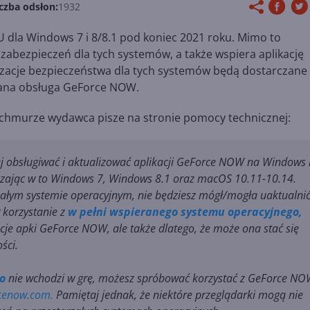
czba odsłon:
1932
PU dla Windows 7 i 8/8.1 pod koniec 2021 roku. Mimo to
zabezpieczeń dla tych systemów, a także wspiera aplikację
lizacje bezpieczeństwa dla tych systemów będą dostarczane
ofana obsługa GeForce NOW.
 chmurze wydawca pisze na stronie pomocy technicznej:
j obsługiwać i aktualizować aplikacji GeForce NOW na Windows 
czając w to Windows 7, Windows 8.1 oraz macOS 10.11-10.14.
rzałym systemie operacyjnym, nie będziesz mógł/mogła uaktualni
 korzystanie z
w pełni wspieranego systemu operacyjnego,
acje apki GeForce NOW, ale także dlatego, że może ona stać się
ści.
o
nie wchodzi w grę, możesz spróbować korzystać z GeForce N
rcenow.com.
Pamiętaj jednak, że niektóre przeglądarki mogą nie