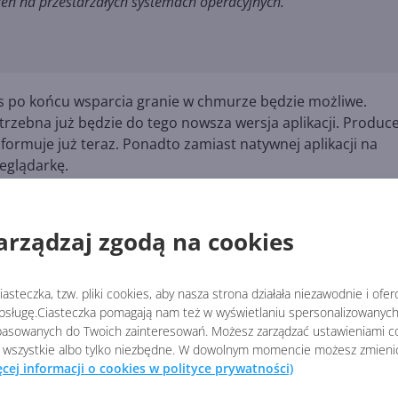
czeń na przestarzałych systemach operacyjnych.
zas po końcu wsparcia granie w chmurze będzie możliwe.
rzebna już będzie do tego nowsza wersja aplikacji. Produc
formuje już teraz. Ponadto zamiast natywnej aplikacji na
eglądarkę.
 zabezpieczeń dla GPU oraz o przestarzałe systemy, to
kułach:
arządzaj zgodą na cookies
a Windows 7 i 8
 7 i 8.x
asteczka, tzw. pliki cookies, aby nasza strona działała niezawodnie i ofe
sługę.Ciasteczka pomagają nam też w wyświetlaniu spersonalizowanych 
cia
asowanych do Twoich zainteresowań. Możesz zarządzać ustawieniami co
zieć o końcu wsparcia?
 wszystkie albo tylko niezbędne. W dowolnym momencie możesz zmieni
ęcej informacji o cookies w polityce prywatności)