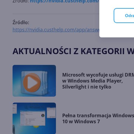
Źródło:
https://nvidia.custhelp.com/app/answers/d
Odrz
Źródło:
https://nvidia.custhelp.com/app/answers/detail/a_id/
AKTUALNOŚCI Z KATEGORII 
Microsoft wycofuje usługi DR
w Windows Media Player,
Silverlight i nie tylko
Pełna transformacja Window
10 w Windows 7