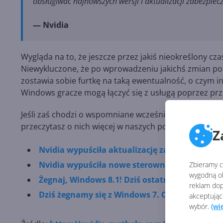
obsługiwać najnowszych wersji i aktualizacji zabezpie
— Nvidia
Wygląda na to, że jeszcze przez jakiś nieokreślony c
Niewykluczone, że po wprowadzeniu jakichś zmian pot
zostawia sobie furtkę na taką ewentualność, o czym in
Windows gracze mogą łączyć się z usługą poprzez prz
Jeśli zaś chodzi o wspomniane wcześniej aktualizacje
przeczytasz o nich więcej w naszych poprzednich arty
Z
Nvidia wypuściła aktualizację zabezpieczeń dl
Nvidia wypuściła nowe sterowniki dla Windows
Zbieramy ci
wygodną ob
Żegnaj, Windows 8.1! Dziś ostatni dzień wspar
reklam dop
Dziś żegnamy się z Windows 7. Co trzeba wied
akceptując
wybór.
(wi