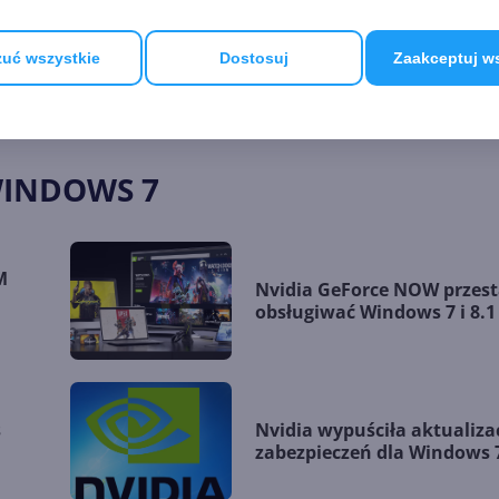
etail/a_id/5566
uć wszystkie
Dostosuj
Zaakceptuj w
5566
WINDOWS 7
M
Nvidia GeForce NOW przest
obsługiwać Windows 7 i 8.1
s
Nvidia wypuściła aktualiza
zabezpieczeń dla Windows 7