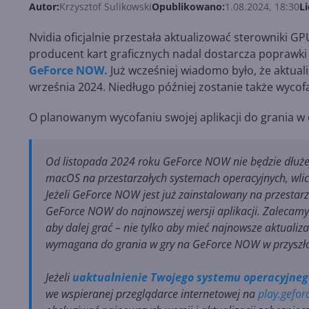
Autor:
Krzysztof Sulikowski
Opublikowano:
1.08.2024, 18:30
Li
Nvidia oficjalnie przestała aktualizować sterowniki G
producent kart graficznych nadal dostarcza poprawki 
GeForce NOW.
Już wcześniej wiadomo było, że aktua
września 2024. Niedługo później zostanie także wyc
O planowanym wycofaniu swojej aplikacji do grania w
Od listopada 2024 roku GeForce NOW nie będzie dłuże
macOS na przestarzałych systemach operacyjnych, wli
Jeżeli GeForce NOW jest już zainstalowany na przesta
GeForce NOW do najnowszej wersji aplikacji. Zalecamy
aby dalej grać – nie tylko aby mieć najnowsze aktualiz
wymagana do grania w gry na GeForce NOW w przyszło
Jeżeli
uaktualnienie Twojego systemu operacyjneg
we wspieranej przeglądarce internetowej na
play.gefo