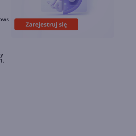
Sztuczna inteligencja
wspiera odkrycia
dows
naukowe. OpenAI
startuje z nowym
programem
ay
1.