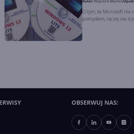
Autor:
Wojciech Błachno
Opub
O tym, że Microsoft nie
pomysłem, raczej nie t
ERWISY
OBSERWUJ NAS: