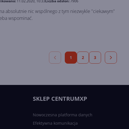
likowano:
11.02.2020, 10:33
Liczba odsłon:
7906
 ma absolutnie nic wspólnego z tym niezwykle "ciekawym"
rzeba wspominać.
1
2
3
SKLEP CENTRUMXP
Nowoczesna platforma danych
Efektywna komunikacja