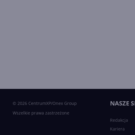
NASZE S
© 2026 CentrumXP/Onex Group
Wszelkie prawa zastrzeżone
Redakcja
Kariera