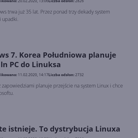
likowano:
20.02.2020, 13:06
Liczba odsłon:
2826
s trwa już 35 lat. Przez ponad trzy dekady system
 i upadki.
ws 7. Korea Południowa planuje
mln PC do Linuksa
likowano:
11.02.2020, 14:17
Liczba odsłon:
2732
z zapowiedziami planuje przejście na system Linux i chce
osoftu.
e istnieje. To dystrybucja Linuxa