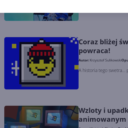
Po sporym sukcesie tej l
tym roku. Część dochodu 
Coraz bliżej ś
powraca!
Autor:
Krzysztof Sulikowski
Opu
A historia tego swetra..
Wzloty i upad
animowanym 