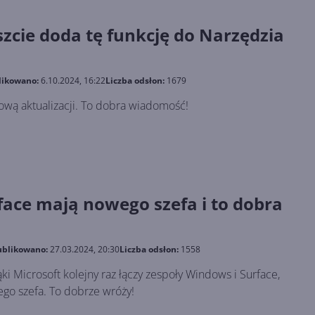
zcie doda tę funkcję do Narzędzia
likowano:
6.10.2024, 16:22
Liczba odsłon:
1679
ową aktualizacji. To dobra wiadomość!
face mają nowego szefa i to dobra
blikowano:
27.03.2024, 20:30
Liczba odsłon:
1558
ąki Microsoft kolejny raz łączy zespoły Windows i Surface,
ego szefa. To dobrze wróży!