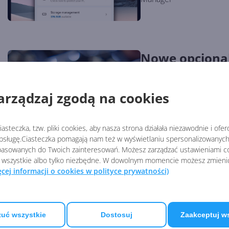
Nowe opcjonal
Windows 10
Autor:
Łukasz Klimkiewicz
Opu
arządzaj zgodą na cookies
Wczoraj pojawiły się op
Pakiety poprawiają kilk
asteczka, tzw. pliki cookies, aby nasza strona działała niezawodnie i ofe
sługę.Ciasteczka pomagają nam też w wyświetlaniu spersonalizowanych 
asowanych do Twoich zainteresowań. Możesz zarządzać ustawieniami co
 wszystkie albo tylko niezbędne. W dowolnym momencie możesz zmieni
ęcej informacji o cookies w polityce prywatności)
Windows Ugly
Sapera
Autor:
Krzysztof Sulikowski
Opu
uć wszystkie
Dostosuj
Zaakceptuj w