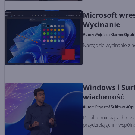
Microsoft wres
Wycinanie
Autor:
Wojciech Błachno
Opub
Narzędzie wycinanie z n
Windows i Sur
wiadomość
Autor:
Krzysztof Sulikowski
Opu
Po kilku miesiącach rozł
przydzielając im wspóln