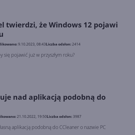
el twierdzi, że Windows 12 pojawi
u
likowano:
9.10.2023, 08:43
Liczba odsłon:
2414
 się pojawić już w przyszłym roku?
cuje nad aplikacją podobną do
ikowano:
21.10.2022, 19:50
Liczba odsłon:
3987
łasną aplikacją podobną do CCleaner o nazwie PC