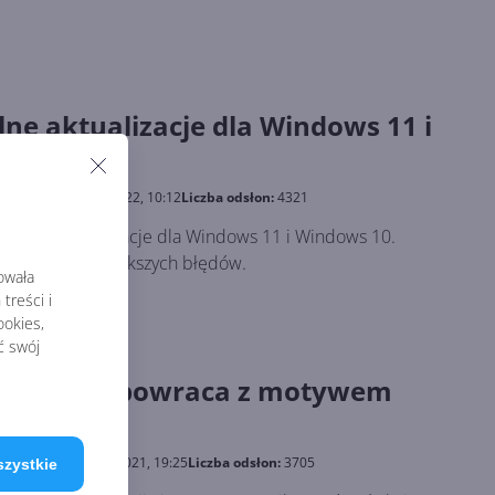
ne aktualizacje dla Windows 11 i
blikowano:
27.01.2022, 10:12
Liczba odsłon:
4321
cjonalne aktualizacje dla Windows 11 i Windows 10.
a mniejszych i większych błędów.
rowała
treści i
okies,
ć swój
 Sweater powraca z motywem
blikowano:
30.11.2021, 19:25
Liczba odsłon:
3705
szystkie