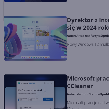
Dyrektor z Int
się w 2024 rok
Autor:
Arkadiusz Partyka
Opub
Nowy Windows 12 miałby
Microsoft pra
CCleaner
Autor:
Mateusz Miciński
Opubl
Microsoft pracuje nad w
Manager