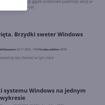
imitowanej kolekcji gigant postanowił powtórzyć akcję w
trafi na szczytny cel.
więta. Brzydki sweter Windows
blikowano:
22.11.2021, 19:04
Liczba odsłon:
4255
. powtórzy się również w tym roku!
ki systemu Windows na jednym
wykresie