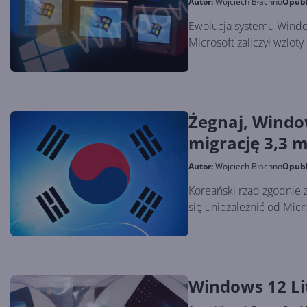
Autor:
Wojciech Błachno
Opub
Ewolucja systemu Window
Microsoft zaliczył wzloty
Żegnaj, Windo
migrację 3,3 
Autor:
Wojciech Błachno
Opub
Koreański rząd zgodnie 
się uniezależnić od Micr
Windows 12 Lit