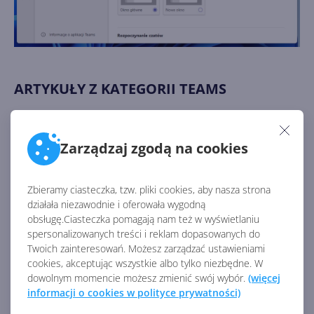
ARTYKUŁY Z KATEGORII TEAMS
Jak używać składników
Zarządzaj zgodą na cookies
Microsoft Loop w Teams?
Zbieramy ciasteczka, tzw. pliki cookies, aby nasza strona
działała niezawodnie i oferowała wygodną
obsługę.Ciasteczka pomagają nam też w wyświetlaniu
Jak zakończyć działanie
spersonalizowanych treści i reklam dopasowanych do
Teams w tle po zamknięciu
Twoich zainteresowań. Możesz zarządzać ustawieniami
programu?
cookies, akceptując wszystkie albo tylko niezbędne. W
dowolnym momencie możesz zmienić swój wybór.
(więcej
informacji o cookies w polityce prywatności)
Jak skonfigurować możliwość