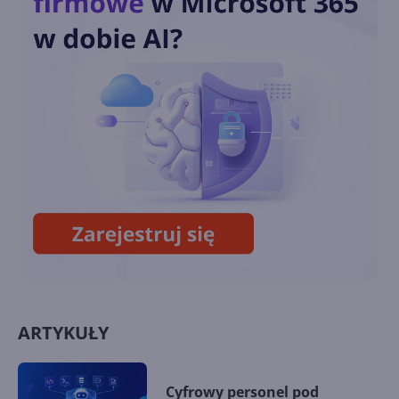
Jak dołączyć do publicznego
zespołu w Teams?
Jak utworzyć Zespół w Teams
na podstawie grupy usługi
Microsoft 365?
ARTYKUŁY
Cyfrowy personel pod