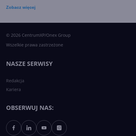
Zobacz
więcej
15 kamieni milowych w
Microsoft AI. Tak rodziła się
sztuczna inteligencja
© 2026 CentrumXP/Onex Group
Wszelkie prawa zastrzeżone
Najnowsze trendy w AI. Co
wydarzy się w 2026 roku w
NASZE SERWISY
sztucznej inteligencji?
Redakcja
Kariera
Każdy komputer z Windows
11 to teraz AI PC dzięki
Copilotowi
OBSERWUJ NAS:
Sztuczna inteligencja po
polsku. Dość barier