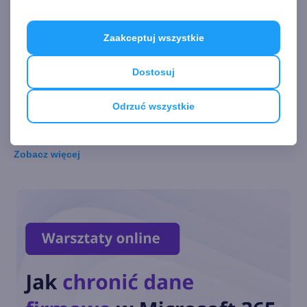
wysyłania e-maili do zespołów
w Microsoft Teams?
Zaakceptuj wszystkie
Dostosuj
Microsoft Teams w Microsoft
365 (dawniej Office 365) - czym
Odrzuć wszystkie
jest i jak skutecznie z niego
korzystać?
Zobacz
więcej
Jak wyczyścić cache z
Microsoft Teams?
Gdzie zapisywane są pliki z
Microsoft Teams?