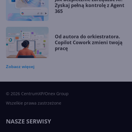
Zyskaj pełną kontrolę z Agent
365
Od autora do orkiestratora.
Copilot Cowork zmieni twoją
pracę
Zobacz
więcej
15 kamieni milowych w
Microsoft AI. Tak rodziła się
sztuczna inteligencja
© 2026 CentrumXP/Onex Group
Wszelkie prawa zastrzeżone
Najnowsze trendy w AI. Co
wydarzy się w 2026 roku w
NASZE SERWISY
sztucznej inteligencji?