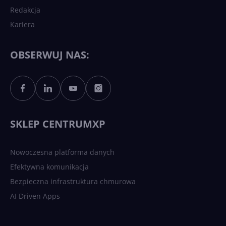
Redakcja
Kariera
Każdy komputer z Windows
11 to teraz AI PC dzięki
Copilotowi
OBSERWUJ NAS:
Sztuczna inteligencja po
polsku. Dość barier
językowych
SKLEP CENTRUMXP
Nowoczesna platforma danych
Efektywna komunikacja
Bezpieczna infrastruktura chmurowa
AI Driven Apps