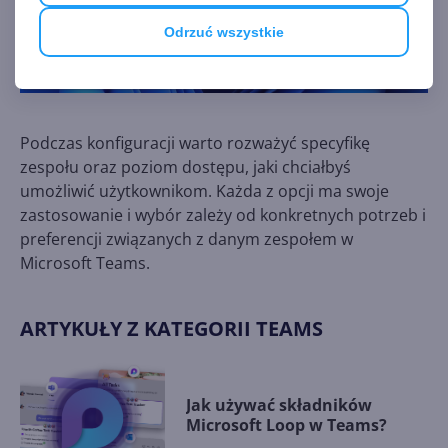
Odrzuć wszystkie
Podczas konfiguracji warto rozważyć specyfikę
zespołu oraz poziom dostępu, jaki chciałbyś
umożliwić użytkownikom. Każda z opcji ma swoje
zastosowanie i wybór zależy od konkretnych potrzeb i
preferencji związanych z danym zespołem w
Microsoft Teams.
ARTYKUŁY Z KATEGORII TEAMS
Jak używać składników
Microsoft Loop w Teams?