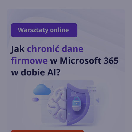
Jak wyczyścić cache z
Microsoft Teams?
Gdzie zapisywane są pliki z
Microsoft Teams?
Jak dołączyć do publicznego
zespołu w Teams?
Jak utworzyć Zespół w Teams
na podstawie grupy usługi
Microsoft 365?