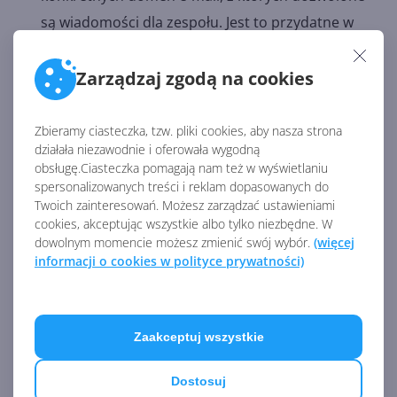
są wiadomości dla zespołu. Jest to przydatne w
sytuacjach, gdzie chcesz ograniczyć źródło
wiadomości do konkretnych domen, co może
Zarządzaj zgodą na cookies
pomóc w kontrolowaniu bezpieczeństwa i
autentyczności komunikatów.
Zbieramy ciasteczka, tzw. pliki cookies, aby nasza strona
działała niezawodnie i oferowała wygodną
obsługę.Ciasteczka pomagają nam też w wyświetlaniu
Po wybraniu odpowiednich ustawień, kliknij
spersonalizowanych treści i reklam dopasowanych do
Twoich zainteresowań. Możesz zarządzać ustawieniami
przycisk
Zapisz
i
Zamknij
.
cookies, akceptując wszystkie albo tylko niezbędne. W
dowolnym momencie możesz zmienić swój wybór.
(więcej
informacji o cookies w polityce prywatności)
Zaakceptuj wszystkie
Dostosuj