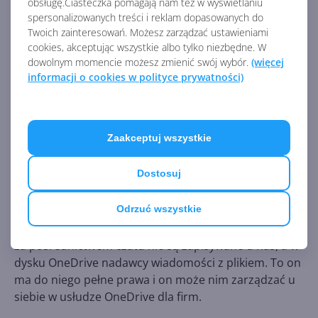
obsługę.Ciasteczka pomagają nam też w wyświetlaniu
spersonalizowanych treści i reklam dopasowanych do
Twoich zainteresowań. Możesz zarządzać ustawieniami
cookies, akceptując wszystkie albo tylko niezbędne. W
dowolnym momencie możesz zmienić swój wybór.
(więcej
informacji o cookies w polityce prywatności)
To oznacza, że jeśli zależy nam na zmianie nazwy
takiego pliku, edycji jego uprawnień, udostępnieniu
Zaakceptuj wszystkie
innym osobom czy nawet skorzystaniu z historii
wersji, wystarczy uruchomić usługę OneDrive i przejść
Dostosuj
do katalogu o nazwie
Pliki z czatów w aplikacji
Microsoft Teams
.
Odrzuć wszystkie
Pamiętaj także, że pliki, które zostaną wysłane do nas
za pośrednictwem czatu nie są zapisywane u nas, a w
dysku OneDrive nadawcy wiadomości z plikiem. To on
ma do niego pełne prawa i on może nim zarządzać u
siebie w usłudze OneDrive dla firm.