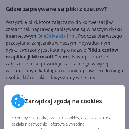
Gdzie zapisywane są pliki z czatów?
Wszystkie pliki, które załączamy do konwersacji w
czatach tak naprawdę zapisywane są w naszym dysku
internetowym
OneDrive dla firm
. Podczas pierwszego
przesyłania załącznika w naszym indywidualnym
dysku tworzony jest katalog o nazwie
Pliki z czatów
w aplikacji Microsoft Teams
. Następnie każde
załączenie pliku powoduje zapisanie go w wyżej
wspomnianym katalogu i nadanie uprawnień do niego
osobie, której taki plik wysyłamy w Teams.
Zarządzaj zgodą na cookies
Zbieramy ciasteczka, tzw. pliki cookies, aby nasza strona
działała niezawodnie i oferowała wygodną