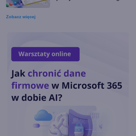
korzystać?
Zobacz
więcej
Jak wyczyścić cache z
Microsoft Teams?
Gdzie zapisywane są pliki z
Microsoft Teams?
Jak dołączyć do publicznego
zespołu w Teams?