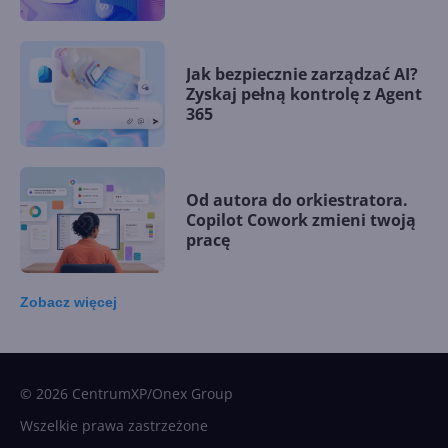
Jak bezpiecznie zarządzać AI?
Zyskaj pełną kontrolę z Agent
365
Od autora do orkiestratora.
Copilot Cowork zmieni twoją
pracę
Zobacz
więcej
15 kamieni milowych w
Microsoft AI. Tak rodziła się
sztuczna inteligencja
© 2026 CentrumXP/Onex Group
Wszelkie prawa zastrzeżone