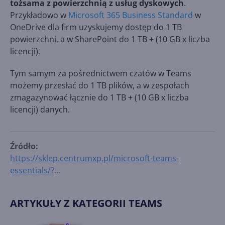
tożsama z powierzchnią z usług dyskowych
.
Przykładowo w
Microsoft 365 Business Standard
w
OneDrive dla firm uzyskujemy dostęp do 1 TB
powierzchni, a w SharePoint do 1 TB + (10 GB x liczba
licencji).
Tym samym za pośrednictwem czatów w Teams
możemy przesłać do 1 TB plików, a w zespołach
zmagazynować łącznie do 1 TB + (10 GB x liczba
licencji) danych.
Źródło:
https://sklep.centrumxp.pl/microsoft-teams-
essentials/?
utm_source=cxp&utm_medium=article&utm_campaig
n=Gdzie-zapisywane-sa-pliki-z-Microsoft-Teams
ARTYKUŁY Z KATEGORII TEAMS