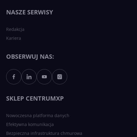
Najnowsze trendy w AI. Co
wydarzy się w 2026 roku w
NASZE SERWISY
sztucznej inteligencji?
Redakcja
Kariera
Każdy komputer z Windows
11 to teraz AI PC dzięki
Copilotowi
OBSERWUJ NAS:
Sztuczna inteligencja po
polsku. Dość barier
językowych
SKLEP CENTRUMXP
Nowoczesna platforma danych
Efektywna komunikacja
Bezpieczna infrastruktura chmurowa