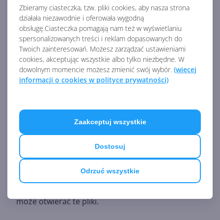
Zbieramy ciasteczka, tzw. pliki cookies, aby nasza strona
działała niezawodnie i oferowała wygodną
obsługę.Ciasteczka pomagają nam też w wyświetlaniu
spersonalizowanych treści i reklam dopasowanych do
Nowości w programach Outlook,
Twoich zainteresowań. Możesz zarządzać ustawieniami
OneDrive i Teams na Androidzie i iOS
cookies, akceptując wszystkie albo tylko niezbędne. W
dowolnym momencie możesz zmienić swój wybór.
(więcej
informacji o cookies w polityce prywatności)
Zmienia się sposób otwierania plików Office
na Androidzie i iOS:
Microsoft poinformował, że
wprowadza zmiany w domyślnym działaniu
Zaakceptuj wszystkie
otwierania plików Word, Excel i PowerPoint w
aplikacjach Outlook, OneDrive i Teams na
Dostosuj
Androidzie i iOS. Teraz domyślnie preferowane będą
samodzielne aplikacje Word, Excel lub PowerPoint, a
Odrzuć wszystkie
nie aplikacja mobilna Microsoft 365, która również
może otwierać te pliki.