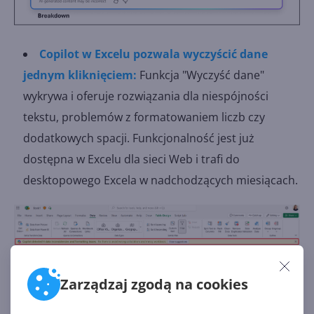
Copilot w Excelu pozwala wyczyścić dane
jednym kliknięciem:
Funkcja "Wyczyść dane"
wykrywa i oferuje rozwiązania dla niespójności
tekstu, problemów z formatowaniem liczb czy
dodatkowych spacji. Funkcjonalność jest już
dostępna w Excelu dla sieci Web i trafi do
desktopowego Excela w nadchodzących miesiącach.
Zarządzaj zgodą na cookies