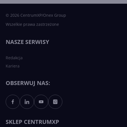
Microsoft AI. Tak rodziła się
sztuczna inteligencja
© 2026 CentrumXP/Onex Group
Wszelkie prawa zastrzeżone
Najnowsze trendy w AI. Co
wydarzy się w 2026 roku w
NASZE SERWISY
sztucznej inteligencji?
Redakcja
Kariera
Każdy komputer z Windows
11 to teraz AI PC dzięki
Copilotowi
OBSERWUJ NAS:
Sztuczna inteligencja po
polsku. Dość barier
językowych
SKLEP CENTRUMXP