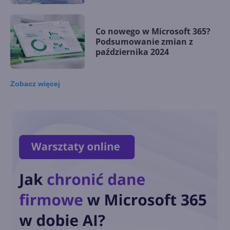
Co nowego w Microsoft 365?
Podsumowanie zmian z
października 2024
Zobacz
więcej
Chmura dla firm - jak sektor
MŚP korzysta z rozwiązań
chmurowych?
Co nowego w Microsoft 365?
Podsumowanie zmian z
września 2024
Co nowego w Microsoft 365?