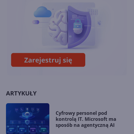
Podsumowanie zmian z
sierpnia 2024
Definiowanie planu bazowego
w Project for the Web
ARTYKUŁY
Cyfrowy personel pod
kontrolą IT. Microsoft ma
sposób na agentyczną AI