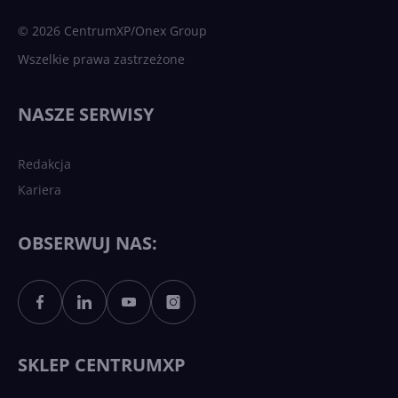
sztuczna inteligencja
© 2026 CentrumXP/Onex Group
Wszelkie prawa zastrzeżone
Najnowsze trendy w AI. Co
wydarzy się w 2026 roku w
NASZE SERWISY
sztucznej inteligencji?
Redakcja
Kariera
Każdy komputer z Windows
11 to teraz AI PC dzięki
Copilotowi
OBSERWUJ NAS:
Sztuczna inteligencja po
polsku. Dość barier
językowych
SKLEP CENTRUMXP