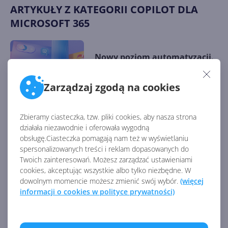
ARTYKUŁY Z KATEGORII COPILOT DLA
MICROSOFT 365
Nowy poziom automatyzacji.
Jak inteligentne agenty AI
zmieniają firmy?
Zarządzaj zgodą na cookies
Zbieramy ciasteczka, tzw. pliki cookies, aby nasza strona
Od autora do orkiestratora.
działała niezawodnie i oferowała wygodną
Copilot Cowork zmieni twoją
obsługę.Ciasteczka pomagają nam też w wyświetlaniu
pracę
spersonalizowanych treści i reklam dopasowanych do
Twoich zainteresowań. Możesz zarządzać ustawieniami
cookies, akceptując wszystkie albo tylko niezbędne. W
dowolnym momencie możesz zmienić swój wybór.
(więcej
Największe badanie
informacji o cookies w polityce prywatności)
użytkowników Copilota w
Microsoft 365. Sprawdzamy
wnioski