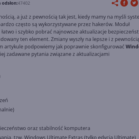
a odsłon:
47402
ścią, a już z pewnością tak jest, kiedy mamy na myśli sys
, bardzo często są wykorzystywane przez hakerów. Moduł
i łatwo i szybko pobrać najnowsze aktualizacje bezpieczeńs
udowany ten element. Zmiany wyszły na lepsze i z pewności
 tym artykule podpowiemy jak poprawnie skonfigurować
Wind
ej zadawane pytania związane z aktualizacjami
a
dzeń
alnie)
ieczeństwo oraz stabilność komputera
a, tzw. Windows Ultimate Extras (tylko edycja Ultimate)