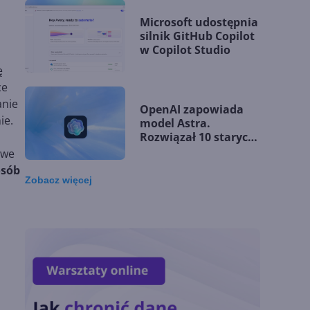
Microsoft udostępnia
silnik GitHub Copilot
w Copilot Studio
ę
ce
anie
OpenAI zapowiada
ie.
model Astra.
Rozwiązał 10 starych
problemów
owe
matematycznych
osób
Zobacz
więcej
Zatrzęsienie nowości
w Microsoft Teams.
Zmiany z lipca 2026 r.
Lista zmian w
Microsoft 365 Copilot.