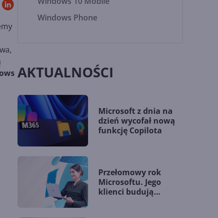
Windows 10 Mobile
Windows Phone
temy
twa,
ą
AKTUALNOŚCI
ows
Microsoft z dnia na
dzień wycofał nową
funkcję Copilota
Przełomowy rok
Microsoftu. Jego
klienci budują
przewagę dzięki AI