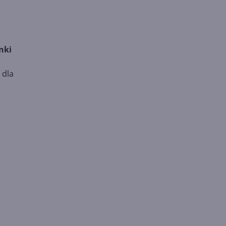
nki
 dla