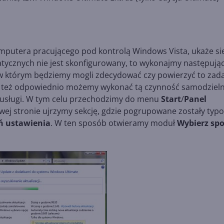
omputera pracującego pod kontrolą Windows Vista, ukaże si
atycznych nie jest skonfigurowany, to wykonajmy następują
 w którym będziemy mogli zdecydować czy powierzyć to zad
b też odpowiednio możemy wykonać tą czynność samodzieln
j usługi. W tym celu przechodzimy do menu
Start
/
Panel
ewej stronie ujrzymy sekcję, gdzie pogrupowane zostały typ
ń ustawienia
. W ten sposób otwieramy moduł
Wybierz sp