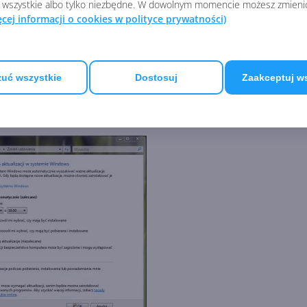
 wszystkie albo tylko niezbędne. W dowolnym momencie możesz zmieni
ęcej informacji o cookies w polityce prywatności)
alecane)
- W ten sposób wyłączamy funkcję automatycznych
czywiście stanowczo odradzamy ten wybór.
uć wszystkie
Dostosuj
Zaakceptuj w
lizacje zalecane
. Zaznaczamy pole wyboru
Uwzględnij...
je
tualizacje zalecane.