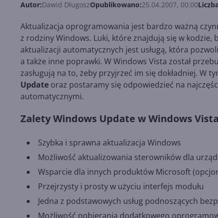
Autor:
Dawid Długosz
Opublikowano:
25.04.2007, 00:00
Liczb
Aktualizacja oprogramowania jest bardzo ważną czynno
z rodziny Windows. Luki, które znajdują się w kodzie
aktualizacji automatycznych jest usługą, która pozwol
a także inne poprawki. W Windows Vista został przeb
zasługują na to, żeby przyjrzeć im się dokładniej. W
Update
oraz postaramy się odpowiedzieć na najczęści
automatycznymi.
Zalety Windows Update w Windows Vist
Szybka i sprawna aktualizacja Windows
Możliwość aktualizowania sterowników dla urzą
Wsparcie dla innych produktów Microsoft (opcjon
Przejrzysty i prosty w użyciu interfejs modułu
Jedna z podstawowych usług podnoszących bezp
Możliwość pobierania dodatkowego oprogramowani