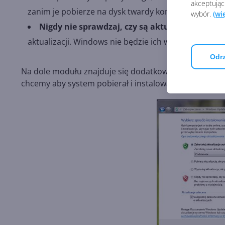
akceptując
zanim je pobierze na dysk twardy komputera.
wybór.
(wi
Nigdy nie sprawdzaj, czy są aktualizacje (niez
aktualizacji. Windows nie będzie ich wyszukiwał. O
Odrz
Na dole modułu znajduje się dodatkowo sekcja
Aktua
chcemy aby system pobierał i instalował dodatkowo ak