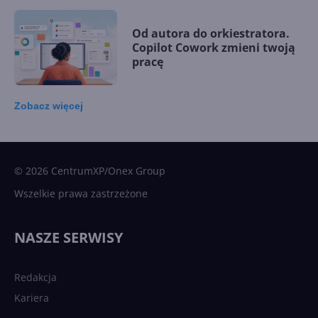
Od autora do orkiestratora.
Copilot Cowork zmieni twoją
pracę
Zobacz
więcej
15 kamieni milowych w
Microsoft AI. Tak rodziła się
sztuczna inteligencja
© 2026 CentrumXP/Onex Group
Wszelkie prawa zastrzeżone
Najnowsze trendy w AI. Co
wydarzy się w 2026 roku w
NASZE SERWISY
sztucznej inteligencji?
Redakcja
Kariera
Każdy komputer z Windows
11 to teraz AI PC dzięki