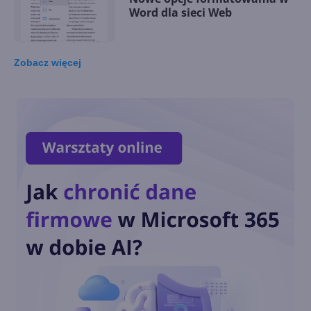
Word dla sieci Web
Zobacz
więcej
Pola wyboru to nowa funkcja
dostępna dla niejawnych
testerów aplikacji Excel
Nowy Outlook już pod koniec
sierpnia dla użytkowników
Microsoft 365
Exchange Online chroni przed
mailami z niezałatanych
serwerów Exchange