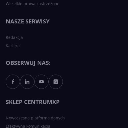
Wszelkie prawa zastrzeżone
Najnowsze trendy w AI. Co
wydarzy się w 2026 roku w
NASZE SERWISY
sztucznej inteligencji?
Redakcja
Kariera
Każdy komputer z Windows
11 to teraz AI PC dzięki
Copilotowi
OBSERWUJ NAS:
Sztuczna inteligencja po
polsku. Dość barier
językowych
SKLEP CENTRUMXP
Nowoczesna platforma danych
Efektywna komunikacja