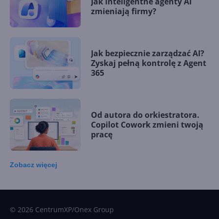
Jak inteligentne agenty AI
zmieniają firmy?
Jak bezpiecznie zarządzać AI?
Zyskaj pełną kontrolę z Agent
365
Od autora do orkiestratora.
Copilot Cowork zmieni twoją
pracę
Zobacz
więcej
15 kamieni milowych w
Microsoft AI. Tak rodziła się
sztuczna inteligencja
© 2026 CentrumXP/Onex Group