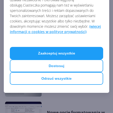
obsługę.Ciasteczka pomagają nam też w wyświetlaniu
spersonalizowanych treści i reklam dopasowanych do
Exchange i Skype dla firm z
Twoich zainteresowań. Możesz zarządzać ustawieniami
programem ESU. O ile
cookies, akceptując wszystkie albo tylko niezbędne. W
przedłuży to wsparcie?
dowolnym momencie możesz zmienić swój wybór.
(więcej
informacji o cookies w polityce prywatności)
Niedługo koniec wsparcia dla
Exchange Server 2016 i 2019.
Zaakceptuj wszystkie
Co dalej?
Dostosuj
Zbliża się koniec wsparcia
Odrzuć wszystkie
Exchange Server 2016. Jak go
usunąć ze środowiska?
Nowe opcje formatowania w