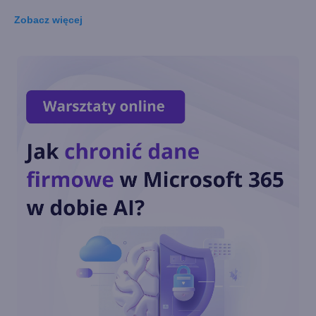
Zobacz
więcej
Miliardy z AI i chmury.
Microsoft ogłasza znakomite
wyniki i superaplikację
Lipcowa aktualizacja Copilota
w Excelu. Duże zmiany dzięki
GPT i Claude Opus
Anthropic Claude Opus 5.
Wyższa wydajność i nowe
możliwości w pracy w
Microsoft 365
Copilot wychodzi poza CRM.