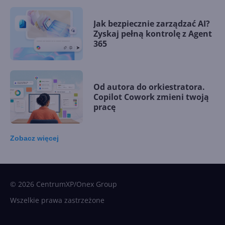
Jak bezpiecznie zarządzać AI?
Zyskaj pełną kontrolę z Agent
365
Od autora do orkiestratora.
Copilot Cowork zmieni twoją
pracę
Zobacz
więcej
15 kamieni milowych w
Microsoft AI. Tak rodziła się
sztuczna inteligencja
© 2026 CentrumXP/Onex Group
Wszelkie prawa zastrzeżone
Najnowsze trendy w AI. Co
wydarzy się w 2026 roku w