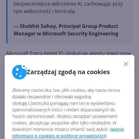
bezpieczniejsze wdrożenie AI, zachowując przy
tym widoczność i kontrolę.
— Shobhit Sahay, Principal Group Product
Manager w Microsoft Security Engineering
Microsoft Entra Agent ID obsługuje agenty stworzone
w
Microsoft Copilot Studio
lub Azure AI Foundry, a w
przyszłości także w Microsoft Security Copilot,
Zarządzaj zgodą na cookies
Microsoft 365 Copilot i rozwiązaniach innych
producentów. Dowiedz się więcej z naszych
Zbieramy ciasteczka, tzw. pliki cookies, aby nasza strona
artykułów:
działała niezawodnie i oferowała wygodną
obsługę.Ciasteczka pomagają nam też w wyświetlaniu
Agenty AI w Copilot Studio mogą teraz używać
spersonalizowanych treści i reklam dopasowanych do
dowolnych aplikacji bez API
Twoich zainteresowań. Możesz zarządzać ustawieniami
cookies, akceptując wszystkie albo tylko niezbędne. W
Genialne agenty AI do analizy i researchu w
dowolnym momencie możesz zmienić swój wybór.
(więcej
Microsoft 365 Copilot
informacji o cookies w polityce prywatności)