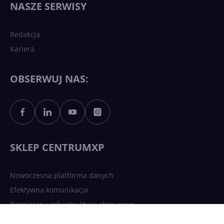
NASZE SERWISY
sztucznej inteligencji?
Redakcja
Kariera
Każdy komputer z Windows
11 to teraz AI PC dzięki
Copilotowi
OBSERWUJ NAS:
Sztuczna inteligencja po
polsku. Dość barier
językowych
SKLEP CENTRUMXP
Nowoczesna platforma danych
Efektywna komunikacja
Bezpieczna infrastruktura chmurowa
AI Driven Apps