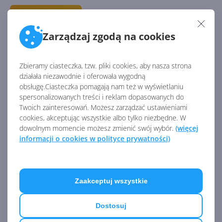
Dysk Google wkrótce z
końcem wsparcia na Windows
Zarządzaj zgodą na cookies
8.1 i wersjach 32-bit
Zbieramy ciasteczka, tzw. pliki cookies, aby nasza strona
działała niezawodnie i oferowała wygodną
obsługę.Ciasteczka pomagają nam też w wyświetlaniu
Żegnaj, Windows 8.1! Dziś
spersonalizowanych treści i reklam dopasowanych do
ostatni dzień wsparcia
Twoich zainteresowań. Możesz zarządzać ustawieniami
cookies, akceptując wszystkie albo tylko niezbędne. W
dowolnym momencie możesz zmienić swój wybór.
(więcej
informacji o cookies w polityce prywatności)
Microsoft wyjaśnia, dlaczego
Windows 11 jest lepszy od
Windows 8.1
Zaakceptuj wszystkie
Zobacz
więcej
Dostosuj
Lipcowy Patch Tuesday z
ważnymi poprawkami dla