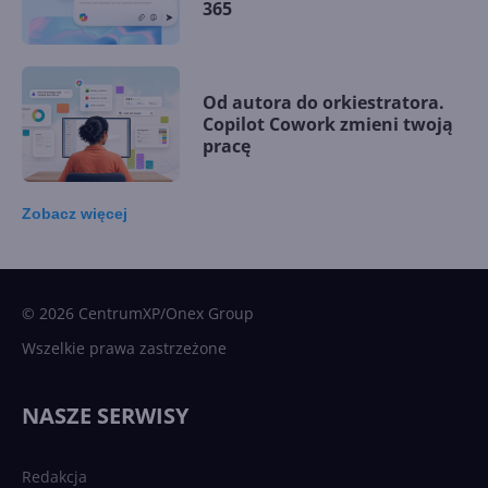
365
Od autora do orkiestratora.
Copilot Cowork zmieni twoją
pracę
Zobacz
więcej
15 kamieni milowych w
Microsoft AI. Tak rodziła się
sztuczna inteligencja
© 2026 CentrumXP/Onex Group
Wszelkie prawa zastrzeżone
Najnowsze trendy w AI. Co
wydarzy się w 2026 roku w
NASZE SERWISY
sztucznej inteligencji?
Redakcja