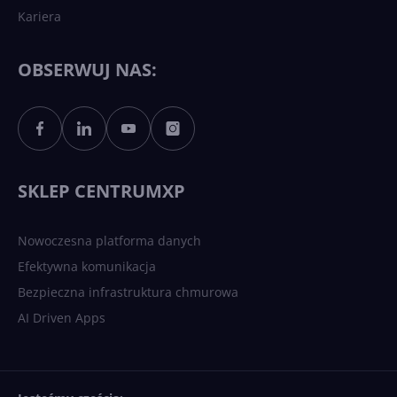
Kariera
Każdy komputer z Windows
11 to teraz AI PC dzięki
Copilotowi
OBSERWUJ NAS:
Sztuczna inteligencja po
polsku. Dość barier
językowych
SKLEP CENTRUMXP
Nowoczesna platforma danych
Efektywna komunikacja
Bezpieczna infrastruktura chmurowa
AI Driven Apps