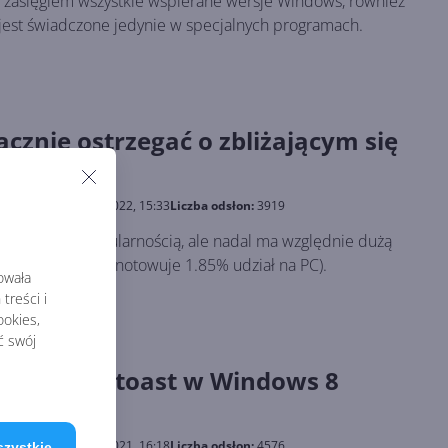
 zasięgiem wszystkie wspierane wersje Windows, również
e jest świadczone jedynie w specjalnych programach.
cznie ostrzegać o zbliżającym się
ia
blikowano:
24.06.2022, 15:33
Liczba odsłon:
3919
się już dużą popularnością, ale nadal ma względnie dużą
tMarkeShare odnotowuje 1.85% udział na PC).
rowała
treści i
okies,
ć swój
iadomień toast w Windows 8
ć inaczej
blikowano:
29.12.2021, 16:18
Liczba odsłon:
4576
szystkie