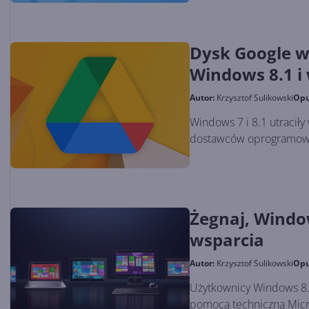
Dysk Google w
Windows 8.1 i 
Autor:
Krzysztof Sulikowski
Opu
Windows 7 i 8.1 utraciły
dostawców oprogramowan
Żegnaj, Window
wsparcia
Autor:
Krzysztof Sulikowski
Opu
Użytkownicy Windows 8.1
pomocą techniczną Micro