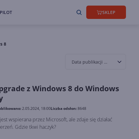
PILOT
SKLEP
s 8
Data publikacji malejąco
pgrade z Windows 8 do Windows
y
blikowano:
2.05.2024, 18:00
Liczba odsłon:
8648
jest wspierana przez Microsoft, ale zdaje się działać
ierzeń. Gdzie tkwi haczyk?