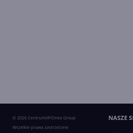
NASZE S
© 2026 CentrumXP/Onex Group
Wszelkie prawa zastrzeżone