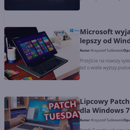
Microsoft wyja
lepszy od Win
Autor:
Krzysztof Sulikowski
Opu
Przejście na nowszy syst
też o wiele wyższy pozi
Lipcowy Patc
dla Windows 7
Autor:
Krzysztof Sulikowski
Opu