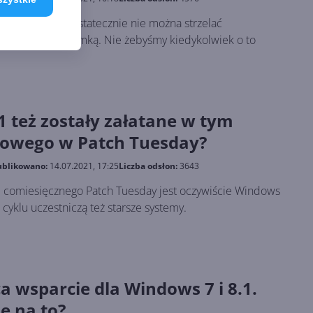
o menedżera ostatecznie nie można strzelać
s 8 niczym gumką. Nie żebyśmy kiedykolwiek o to
1 też zostały załatane w tym
nowego w Patch Tuesday?
blikowano:
14.07.2021, 17:25
Liczba odsłon:
3643
comiesięcznego Patch Tuesday jest oczywiście Windows
 cyklu uczestniczą też starsze systemy.
 wsparcie dla Windows 7 i 8.1.
e na to?