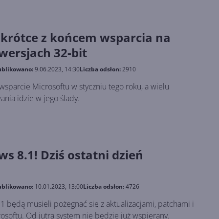
krótce z końcem wsparcia na
wersjach 32-bit
blikowano:
9.06.2023, 14:30
Liczba odsłon:
2910
 wsparcie Microsoftu w styczniu tego roku, a wielu
ia idzie w jego ślady.
s 8.1! Dziś ostatni dzień
blikowano:
10.01.2023, 13:00
Liczba odsłon:
4726
 będą musieli pożegnać się z aktualizacjami, patchami i
softu. Od jutra system nie będzie już wspierany.