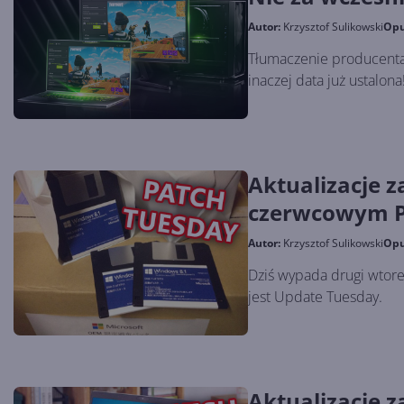
Autor:
Krzysztof Sulikowski
Opu
Tłumaczenie producenta 
inaczej data już ustalona
Aktualizacje z
czerwcowym P
Autor:
Krzysztof Sulikowski
Opu
Dziś wypada drugi wtore
jest Update Tuesday.
Aktualizacje z