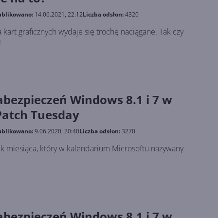
blikowano:
14.06.2021, 22:12
Liczba odsłon:
4320
kart graficznych wydaje się trochę naciągane. Tak czy
!
abezpieczeń Windows 8.1 i 7 w
atch Tuesday
blikowano:
9.06.2020, 20:40
Liczba odsłon:
3270
k miesiąca, który w kalendarium Microsoftu nazywany
abezpieczeń Windows 8.1 i 7 w