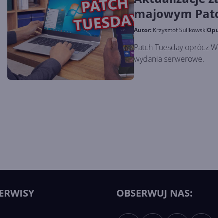
majowym Patc
Autor:
Krzysztof Sulikowski
Opu
Patch Tuesday oprócz Wi
wydania serwerowe.
ERWISY
OBSERWUJ NAS: