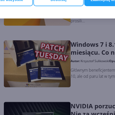
Mimo nacisków wysokieg
powiadomieniami Window
prosili...
Windows 7 i 8.
miesiącu. Co 
Autor:
Krzysztof Sulikowski
Opu
Głównym beneficjentem 
10, ale od paru lat w tym
NVIDIA porzuca
Nie za wcześni