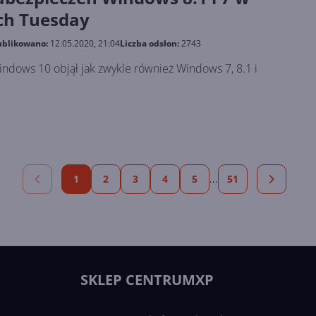
h Tuesday
blikowano:
12.05.2020, 21:04
Liczba odsłon:
2743
ndows 10 objął jak zwykle również Windows 7, 8.1 i
1
2
3
4
5
...
51
SKLEP CENTRUMXP