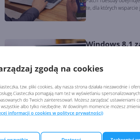
Patch Tuesday obejmuje
te, dla których wsparci
Windows 8.1 za
końcu wsparc
Autor:
Krzysztof Sulikowski
Opu
arządzaj zgodą na cookies
Windows 8.1 nie cieszy 
grupę użytkowników (Ne
asteczka, tzw. pliki cookies, aby nasza strona działała niezawodnie i ofe
sługę.Ciasteczka pomagają nam też w wyświetlaniu spersonalizowanych 
asowanych do Twoich zainteresowań. Możesz zarządzać ustawieniami co
 wszystkie albo tylko niezbędne. W dowolnym momencie możesz zmieni
ęcej informacji o cookies w polityce prywatności)
Animacje pow
miały wygląda
Autor:
Krzysztof Sulikowski
Opu
uć wszystkie
Dostosuj
Zaakceptuj w