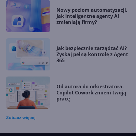
Nowy poziom automatyzacji.
Jak inteligentne agenty AI
zmieniają firmy?
Jak bezpiecznie zarządzać AI?
Zyskaj pełną kontrolę z Agent
365
Od autora do orkiestratora.
Copilot Cowork zmieni twoją
pracę
Zobacz
więcej
15 kamieni milowych w
Microsoft AI. Tak rodziła się