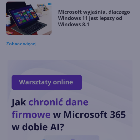
Microsoft wyjaśnia, dlaczego
Windows 11 jest lepszy od
Windows 8.1
Zobacz
więcej
Lipcowy Patch Tuesday z
ważnymi poprawkami dla
Windows 7 i Windows 8.1
Windows 8.1 zacznie
ostrzegać o zbliżającym się
końcu wsparcia
Animacje powiadomień toast
w Windows 8 miały wyglądać