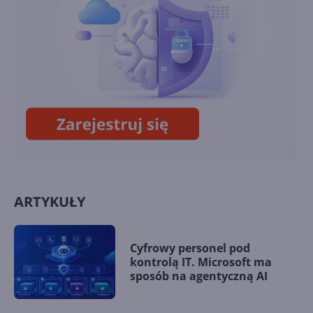
inaczej
Windows 7 i 8.1 też zostały
załatane w tym miesiącu. Co
nowego w Patch Tuesday?
ARTYKUŁY
Cyfrowy personel pod
kontrolą IT. Microsoft ma
sposób na agentyczną AI