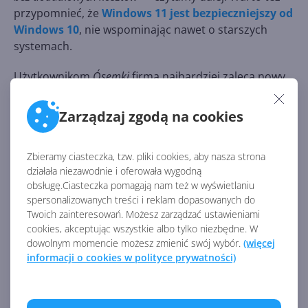
przypomnieć, że
Windows 11 jest bezpieczniejszy od
Windows 10
, nie wspominając nawet o starszych
systemach.
Użytkownikom
Ósemki
firma najbardziej zaleca nowy
komputer z Windows 11 lub ewentualnie instalację
Windows 11 na bieżącym komputerze albo instalację
Zarządzaj zgodą na cookies
Windows 10 na bieżącym komputerze. Opcja z
instalacją nie jest najmocniej rekomendowana z uwagi
Zbieramy ciasteczka, tzw. pliki cookies, aby nasza strona
na to, że nie wszystkie starsze maszyny spełniają
działała niezawodnie i oferowała wygodną
wymagania sprzętowe Windows 11.
Co prawda
obsługę.Ciasteczka pomagają nam też w wyświetlaniu
można je łatwo ominąć, ale teoretycznie może to
spersonalizowanych treści i reklam dopasowanych do
grozić mniejszą stabilnością systemu.
Twoich zainteresowań. Możesz zarządzać ustawieniami
cookies, akceptując wszystkie albo tylko niezbędne. W
dowolnym momencie możesz zmienić swój wybór.
(więcej
Źródło:
informacji o cookies w polityce prywatności)
https://support.microsoft.com/pl-
pl/windows/windows-8-1-wsparcie-techniczne-