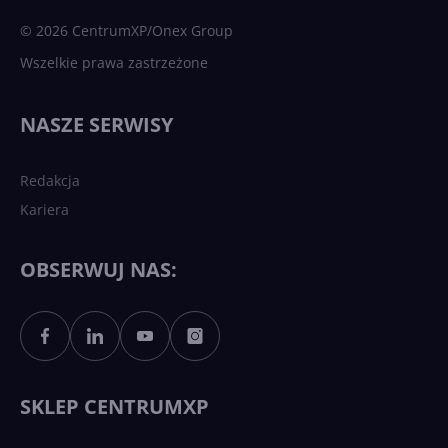
sztuczna inteligencja
© 2026 CentrumXP/Onex Group
Wszelkie prawa zastrzeżone
Najnowsze trendy w AI. Co
wydarzy się w 2026 roku w
NASZE SERWISY
sztucznej inteligencji?
Redakcja
Kariera
Każdy komputer z Windows
11 to teraz AI PC dzięki
Copilotowi
OBSERWUJ NAS:
Sztuczna inteligencja po
polsku. Dość barier
językowych
SKLEP CENTRUMXP