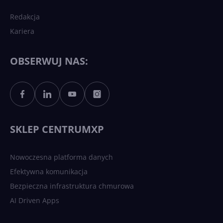
Redakcja
Kariera
Każdy komputer z Windows
11 to teraz AI PC dzięki
Copilotowi
OBSERWUJ NAS:
Sztuczna inteligencja po
polsku. Dość barier
językowych
SKLEP CENTRUMXP
Nowoczesna platforma danych
Efektywna komunikacja
Bezpieczna infrastruktura chmurowa
AI Driven Apps