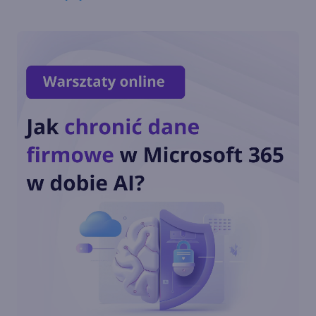
Teams z nową funkcją Video
Recap. Szybko nadrobisz
zaległości w spotkaniach
Nadchodzą nowe funkcje AI w
Microsoft Teams i SharePoint
Zautomatyzuj działania w
Teams dzięki AI Workflows i
zaplanowanym promptom
Microsoft Mesh uśmiercony.
Zastąpią go wydarzenia
immersywne w Teams