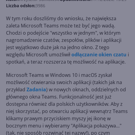
Liczba odsłon:
3986
W tym roku doszliśmy do wniosku, że największa
zaleta Microsoft Teams może też być jego wadą.
Chodzi o podejście "wszystko w jednym", w którym
nagromadzenie czatów, zespołów, plików i aplikacji
jest wyjątkowo duże jak na jedno okno. Z tego
względu Microsoft umożliwił
odłączanie okien czatu
i
spotkań, a teraz rozszerza tę możliwość na aplikacje.
Microsoft Teams w Windows 10 i macOS zyskał
możliwość otwierania swoich aplikacji (takich jak na
przykład
Zadania
) w nowych oknach, oddzielnych od
głównego okna Teams. Funkcjonalność jest już
dostępna również dla polskich użytkowników. Aby z
niej skorzystać, po otwarciu aplikacji wewnątrz Teams
klikamy prawym przyciskiem myszy jej ikonę w
bocznym menu i wybieramy "Aplikacja pokazywa..."
(tak, nie sposób rozwinąć tej nazwy!), po czym