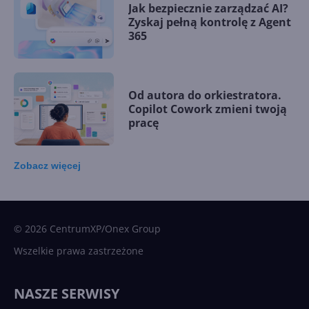
Jak bezpiecznie zarządzać AI?
Zyskaj pełną kontrolę z Agent
365
Od autora do orkiestratora.
Copilot Cowork zmieni twoją
pracę
Zobacz
więcej
15 kamieni milowych w
Microsoft AI. Tak rodziła się
sztuczna inteligencja
© 2026 CentrumXP/Onex Group
Wszelkie prawa zastrzeżone
Najnowsze trendy w AI. Co
wydarzy się w 2026 roku w
NASZE SERWISY
sztucznej inteligencji?