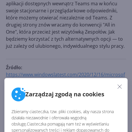
aplikacji dostępnych wewnątrz Teams ma w końcu
swoje stacjonarne i przeglądarkowe odpowiedniki,
które możemy otwierać niezależnie od Teams. Z
drugiej strony znów wracamy do konwencji "All in
One", która przecież jest wizytówką Zespołów. Jak
będziemy korzystać z tych alternatywnych opcji — to
już zależy od ulubionego, indywidualnego stylu pracy.
Źródło:
https://www.windowslatest.com/2020/12/16/microsof
t-teams-gets-separate-windows-support-meeting-
badges-and-more/
Zarządzaj zgodą na cookies
AKTUALNOŚCI Z KATEGORII TEAMS
Zbieramy ciasteczka, tzw. pliki cookies, aby nasza strona
działała niezawodnie i oferowała wygodną
Zatrzęsienie nowości w
obsługę.Ciasteczka pomagają nam też w wyświetlaniu
Microsoft Teams. Zmiany z
spersonalizowanych treści i reklam dopasowanych do