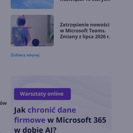
problemów
matematycznych
Zatrzęsienie nowości
w Microsoft Teams.
Zmiany z lipca 2026 r.
Zobacz
więcej
Lista zmian w
Microsoft 365 Copilot.
Podsumowanie lipca
2026
OpenAI tnie ceny
tów
modeli GPT-5.6.
Odpowiedź na presję
Chin