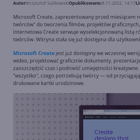
Autor:
Krzysztof Sulikowski
Opublikowano:
8.11.2022, 14:17
Li
Microsoft Create, zaprezentowany przed miesiącem na
twórców" do tworzenia filmów, projektów graficznych, 
internetowa Create serwuje wyselekcjonowaną listą r
twórców. Witryna stała się już dostępna dla użytkown
Microsoft Create
jest już dostępny we wczesnej wers
wideo, projektować graficznie dokumenty, prezentacje
zaoszczędzić czas i podnieść umiejętności kreatywne.
"wszystko", czego potrzebują twórcy — od przyciągają
drukowane kartki urodzinowe.