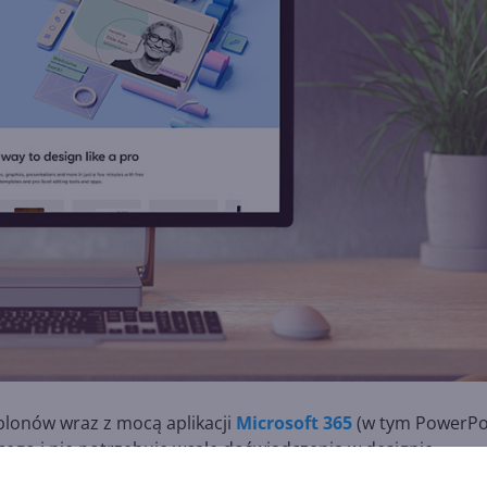
blonów wraz z mocą aplikacji
Microsoft 365
(w tym PowerPo
ego i nie potrzebuje wcale doświadczenia w designie.