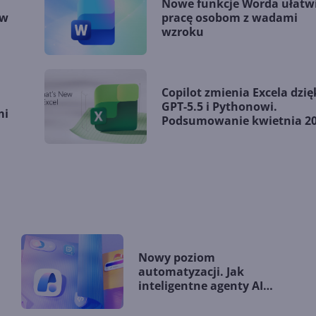
Nowe funkcje Worda ułatw
 w
pracę osobom z wadami
wzroku
Copilot zmienia Excela dzię
GPT-5.5 i Pythonowi.
mi
Podsumowanie kwietnia 2
Nowy poziom
automatyzacji. Jak
inteligentne agenty AI
zmieniają firmy?