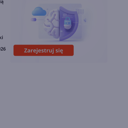
ią
Miliardy z AI i
chmury. Microsoft
ogłasza znakomite
wyniki i
superaplikację
ki
Sztuczna inteligencja
wspiera odkrycia
026
naukowe. OpenAI
startuje z nowym
programem