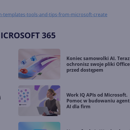
th-templates-tools-and-tips-from-microsoft-create
ICROSOFT 365
Koniec samowolki AI. Teraz
ochronisz swoje pliki Office
przed dostępem
Work IQ APIs od Microsoft.
i
Pomoc w budowaniu agen
AI dla firm