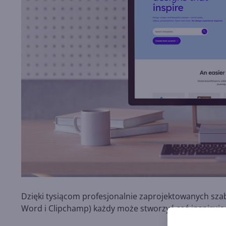
Dzięki tysiącom profesjonalnie zaprojektowanych sza
Word i Clipchamp) każdy może stworzyć coś inspirując