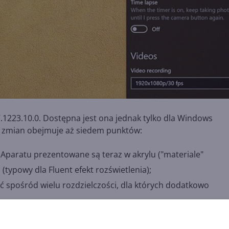
7.1223.10.0. Dostępna jest ona jednak tylko dla Windows
sta zmian obejmuje aż siedem punktów:
Aparatu prezentowane są teraz w akrylu ("materiale"
 (typowy dla Fluent efekt rozświetlenia);
ć spośród wielu rozdzielczości, dla których dodatkowo
najdziemy teraz nowy element, pozwalający manualnie