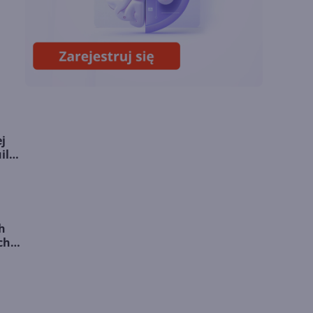
Lipcowa aktualizacja
Copilota w Excelu.
Duże zmiany dzięki
GPT i Claude Opus
j
ild
h
ch