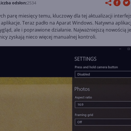
Liczba odsłon:
2534
 parę miesięcy temu, kluczowy dla tej aktualizacji interfej
 aplikacje. Teraz padło na Aparat Windows. Natywna aplikac
gląd, ale i poprawione działanie. Najważniejszą nowością je
cy zyskają nieco więcej manualnej kontroli.