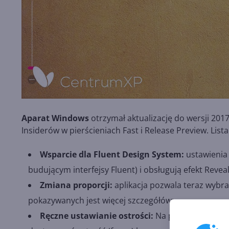
Aparat Windows
otrzymał aktualizację do wersji 201
Insiderów w pierścieniach Fast i Release Preview. Li
Wsparcie dla Fluent Design System:
ustawienia 
budującym interfejsy Fluent) i obsługują efekt Reveal
Zmiana proporcji:
aplikacja pozwala teraz wybra
pokazywanych jest więcej szczegółów;
Ręczne ustawianie ostrości:
Na pasku funkcji z