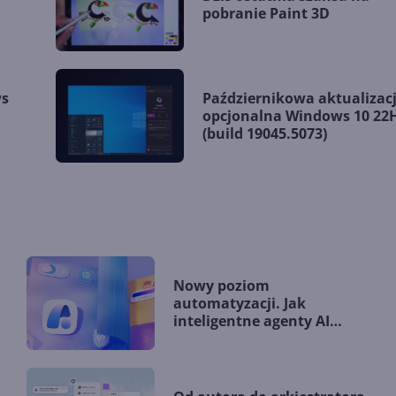
pobranie Paint 3D
ws
Październikowa aktualizac
.
opcjonalna Windows 10 22
(build 19045.5073)
Nowy poziom
automatyzacji. Jak
inteligentne agenty AI
zmieniają firmy?