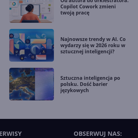
Od autora do orkiestratora.
Copilot Cowork zmieni
twoją pracę
Najnowsze trendy w AI. Co
wydarzy się w 2026 roku w
sztucznej inteligencji?
Sztuczna inteligencja po
polsku. Dość barier
językowych
ERWISY
OBSERWUJ NAS: