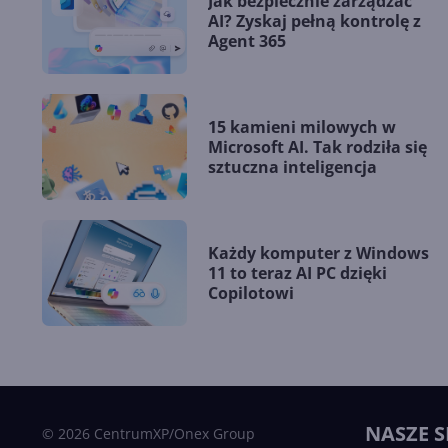
Jak bezpiecznie zarządzać
AI? Zyskaj pełną kontrolę z
Agent 365
15 kamieni milowych w
Microsoft AI. Tak rodziła się
sztuczna inteligencja
Każdy komputer z Windows
11 to teraz AI PC dzięki
Copilotowi
NASZE S
© 2026 CentrumXP/Onex Group