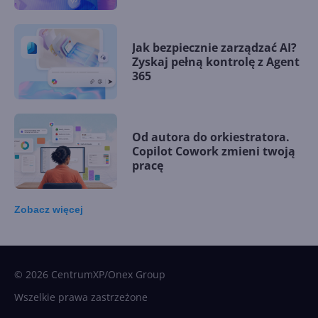
Jak bezpiecznie zarządzać AI?
Zyskaj pełną kontrolę z Agent
365
Od autora do orkiestratora.
Copilot Cowork zmieni twoją
pracę
Zobacz
więcej
15 kamieni milowych w
Microsoft AI. Tak rodziła się
sztuczna inteligencja
© 2026 CentrumXP/Onex Group
Wszelkie prawa zastrzeżone
Najnowsze trendy w AI. Co