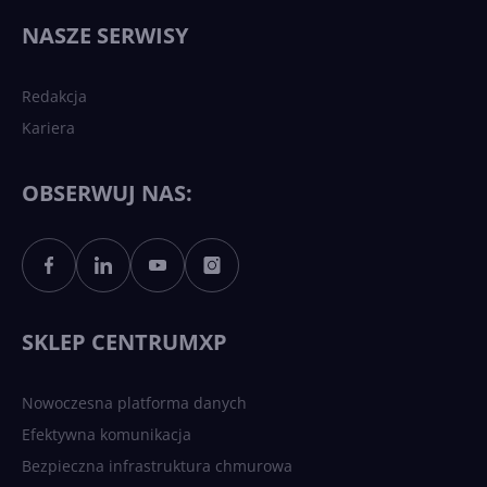
wydarzy się w 2026 roku w
NASZE SERWISY
sztucznej inteligencji?
Redakcja
Kariera
Każdy komputer z Windows
11 to teraz AI PC dzięki
Copilotowi
OBSERWUJ NAS:
Sztuczna inteligencja po
polsku. Dość barier
językowych
SKLEP CENTRUMXP
Nowoczesna platforma danych
Efektywna komunikacja
Bezpieczna infrastruktura chmurowa