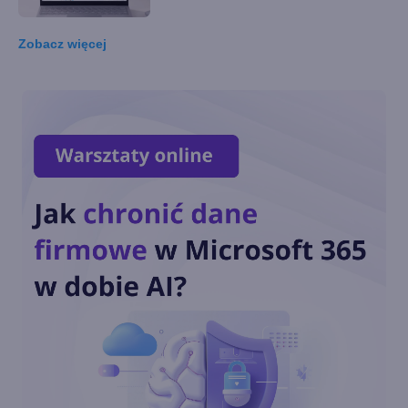
Tuesday
Zobacz
więcej
Windows 10 LTSC z obsługą
nowych procesorów i
wsparciem do 2027 r.
Dziś ostatnia szansa na
pobranie Paint 3D
Przedłużone wsparcie
Windows 10 również dla
konsumentów. Ile będzie
kosztować?