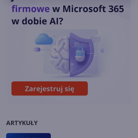
Exchange Online chroni przed
mailami z niezałatanych
serwerów Exchange
Ostatni miesiąc wsparcia dla
Exchange Server 2013. Co
dalej?
ARTYKUŁY