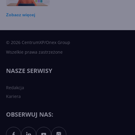
Zobacz
więcej
15 kamieni milowych w
Microsoft AI. Tak rodziła się
sztuczna inteligencja
© 2026 CentrumXP/Onex Group
Wszelkie prawa zastrzeżone
Najnowsze trendy w AI. Co
wydarzy się w 2026 roku w
NASZE SERWISY
sztucznej inteligencji?
Redakcja
Kariera
Każdy komputer z Windows
11 to teraz AI PC dzięki
Copilotowi
OBSERWUJ NAS: