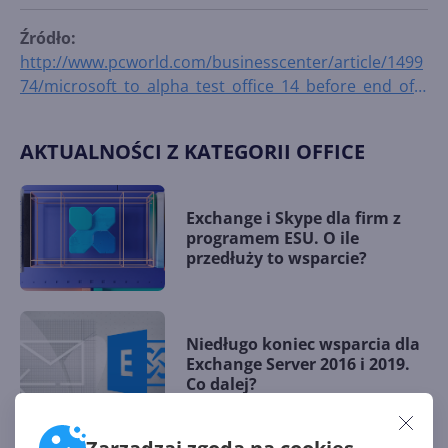
Źródło:
http://www.pcworld.com/businesscenter/article/1499
74/microsoft_to_alpha_test_office_14_before_end_of_
year.html
AKTUALNOŚCI Z KATEGORII OFFICE
Exchange i Skype dla firm z
programem ESU. O ile
przedłuży to wsparcie?
Niedługo koniec wsparcia dla
Exchange Server 2016 i 2019.
Co dalej?