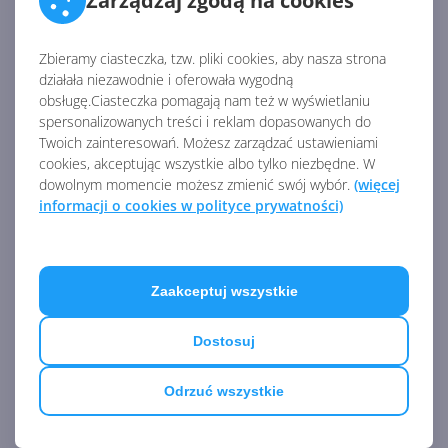
Zarządzaj zgodą na cookies
Zbliża się koniec wsparcia
Exchange Server 2016. Jak go
Zbieramy ciasteczka, tzw. pliki cookies, aby nasza strona
usunąć ze środowiska?
działała niezawodnie i oferowała wygodną
obsługę.Ciasteczka pomagają nam też w wyświetlaniu
spersonalizowanych treści i reklam dopasowanych do
Twoich zainteresowań. Możesz zarządzać ustawieniami
Nowe opcje formatowania w
cookies, akceptując wszystkie albo tylko niezbędne. W
Word dla sieci Web
dowolnym momencie możesz zmienić swój wybór.
(więcej
informacji o cookies w polityce prywatności)
Zobacz
więcej
Pola wyboru to nowa funkcja
Zaakceptuj wszystkie
dostępna dla niejawnych
testerów aplikacji Excel
Dostosuj
Odrzuć wszystkie
Nowy Outlook już pod koniec
sierpnia dla użytkowników
Microsoft 365