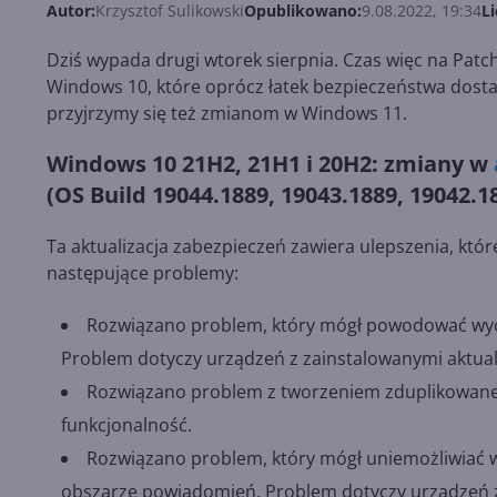
Autor:
Krzysztof Sulikowski
Opublikowano:
9.08.2022, 19:34
Li
Dziś wypada drugi wtorek sierpnia. Czas więc na Pat
Windows 10, które oprócz łatek bezpieczeństwa dostar
przyjrzymy się też zmianom w Windows 11.
Windows 10 21H2, 21H1 i 20H2: zmiany w
(OS Build 19044.1889, 19043.1889, 19042.1
Ta aktualizacja zabezpieczeń zawiera ulepszenia, które
następujące problemy:
Rozwiązano problem, który mógł powodować wyciek
Problem dotyczy urządzeń z zainstalowanymi aktua
Rozwiązano problem z tworzeniem zduplikowanej ko
funkcjonalność.
Rozwiązano problem, który mógł uniemożliwiać w
obszarze powiadomień. Problem dotyczy urządzeń z