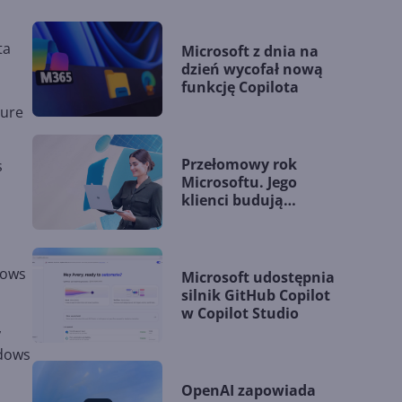
ta
Microsoft z dnia na
dzień wycofał nową
funkcję Copilota
zure
,
Przełomowy rok
s
Microsoftu. Jego
klienci budują
przewagę dzięki AI
dows
Microsoft udostępnia
silnik GitHub Copilot
w Copilot Studio
,
ndows
OpenAI zapowiada