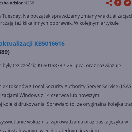
czba odsłon:
4258
ch Tuesday. Na początek sprawdzamy zmiany w aktualizacjac
czają też kilka innych poprawek. W kolejnym artykule
aktualizacji KB5016616
889)
 były też częścią KB5015878 z 26 lipca, oraz rozwiązuje
 tokenów z Local Security Authority Server Service (LSAS
lizacjami Windows z 14 czerwca lub nowszymi.
lejki drukowania. Sprawiało to, że oryginalna kolejka trac
yświetlanie wskaźnika wprowadzania oraz paska języka w
 zainstalowanym więcej niż jednym językiem.