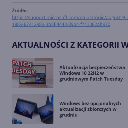
Źródło:
https://support.microsoft.com/en-us/topic/august-9
1889-67412989-3b5f-4443-89b4-f743382ab970
AKTUALNOŚCI Z KATEGORII 
Aktualizacja bezpieczeństwa
Windows 10 22H2 w
grudniowym Patch Tuesday
Windows bez opcjonalnych
aktualizacji zbiorczych w
grudniu