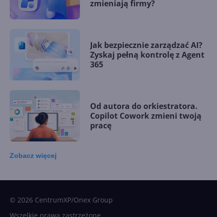
zmieniają firmy?
Jak bezpiecznie zarządzać AI?
Zyskaj pełną kontrolę z Agent
365
Od autora do orkiestratora.
Copilot Cowork zmieni twoją
pracę
Zobacz
więcej
15 kamieni milowych w
Microsoft AI. Tak rodziła się
sztuczna inteligencja
© 2026 CentrumXP/Onex Group
Wszelkie prawa zastrzeżone