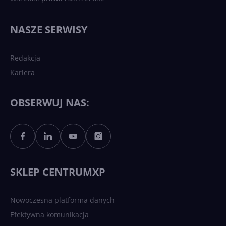
Najnowsze trendy w AI. Co
wydarzy się w 2026 roku w
NASZE SERWISY
sztucznej inteligencji?
Redakcja
Kariera
Każdy komputer z Windows
11 to teraz AI PC dzięki
Copilotowi
OBSERWUJ NAS:
Sztuczna inteligencja po
polsku. Dość barier
językowych
SKLEP CENTRUMXP
Nowoczesna platforma danych
Efektywna komunikacja