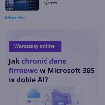
system
Zobacz
więcej
Microsoft wprowadza
autorski akcelerator AI. Maia
200 kosi konkurencję
Generatywna AI na co
czwartym laptopie w 2024 r.
Kiedy zdominuje rynek?
Microsoft opatentował
udostępnianie obrazu z VR do
VR