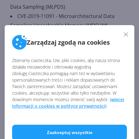
Data Sampling (MLPDS)
CVE-2019-11091 - Microarchitectural Data
Sampling Uncacheable Memory (MDSUM)
Zarządzaj zgodą na cookies
Microsoft ostrzega również, że podatności te mogą
zaszkodzić innym systemom operacyjnym i
dostawcom usług. Ważne jest zatem, by posiadacze
Zbieramy ciasteczka, tzw. pliki cookies, aby nasza strona
urządzeń z procesorami Intel sprawdzali dostępność
działała niezawodnie i oferowała wygodną
aktualizacji w Windows Update i je pobierali.
obsługę.Ciasteczka pomagają nam też w wyświetlaniu
spersonalizowanych treści i reklam dopasowanych do
Twoich zainteresowań. Możesz zarządzać ustawieniami
cookies, akceptując wszystkie albo tylko niezbędne. W
Źródło:
dowolnym momencie możesz zmienić swój wybór.
(więcej
https://portal.msrc.microsoft.com/en-US/security-
informacji o cookies w polityce prywatności)
guidance/advisory/ADV190013
AKTUALNOŚCI Z KATEGORII URZĄDZENIA
Zaakceptuj wszystkie