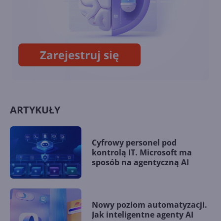
8BitDo wypuści klawiaturę i
mysz w stylu retro Xboksa
ARTYKUŁY
Cyfrowy personel pod
kontrolą IT. Microsoft ma
sposób na agentyczną AI
Nowy poziom automatyzacji.
Jak inteligentne agenty AI