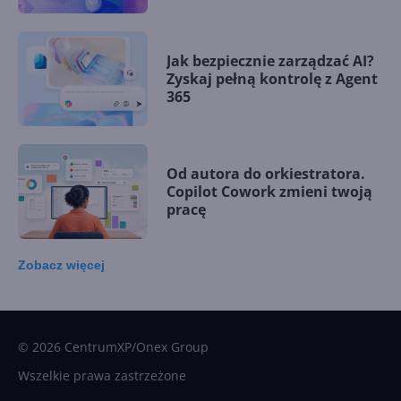
Jak bezpiecznie zarządzać AI?
Zyskaj pełną kontrolę z Agent
365
Od autora do orkiestratora.
Copilot Cowork zmieni twoją
pracę
Zobacz
więcej
15 kamieni milowych w
Microsoft AI. Tak rodziła się
sztuczna inteligencja
© 2026 CentrumXP/Onex Group
Wszelkie prawa zastrzeżone
Najnowsze trendy w AI. Co