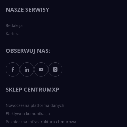
wydarzy się w 2026 roku w
NASZE SERWISY
sztucznej inteligencji?
Redakcja
Kariera
Każdy komputer z Windows
11 to teraz AI PC dzięki
Copilotowi
OBSERWUJ NAS:
Sztuczna inteligencja po
polsku. Dość barier
językowych
SKLEP CENTRUMXP
Nowoczesna platforma danych
Efektywna komunikacja
Bezpieczna infrastruktura chmurowa