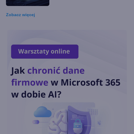
PC z Windows?
Zobacz
więcej
Nokia zbuduje pierwszą na
Księżycu sieć 4G/LTE
Nokia ma nowego CEO. Kim
jest i kiedy przejmie stery?
Nokia opuszcza tegoroczny
MWC. Zamiast tego
poprowadzi oddzielne
wydarzenia