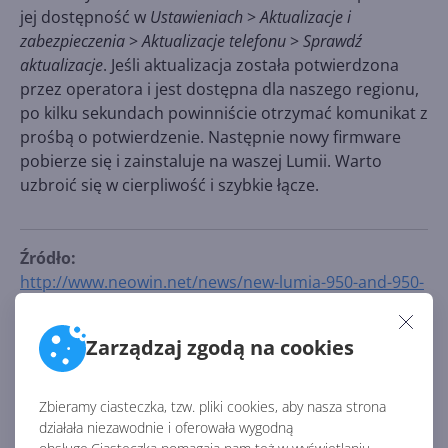
jej dostępność w
Ustawieniach
>
Aktualizacje i
zabezpieczenia
>
Aktualizacje telefonu
>
Sprawdź
aktualizacje
. Jeśli aktualizacja została potwierdzona
przez operatora i jest dostępna dla naszego regionu,
po kilku sekundach powinniście otrzymać komunikat z
prośbą o potwierdzenie. Następnie nowy firmware
pobierze się i zainstaluje na waszej Lumii. Warto
uzbroić się w cierpliwość i szybkie łącze.
Źródło:
http://www.neowin.net/news/new-lumia-950-and-950-
xl-firmware-update-now-available
Zarządzaj zgodą na cookies
AKTUALNOŚCI Z KATEGORII POZOSTAŁE
URZĄDZENIA
Zbieramy ciasteczka, tzw. pliki cookies, aby nasza strona
działała niezawodnie i oferowała wygodną