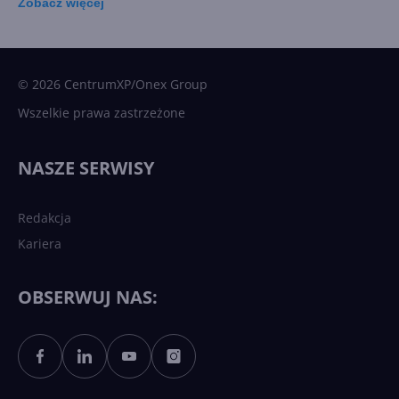
Zobacz
więcej
15 kamieni milowych w
Microsoft AI. Tak rodziła się
sztuczna inteligencja
© 2026 CentrumXP/Onex Group
Wszelkie prawa zastrzeżone
Najnowsze trendy w AI. Co
wydarzy się w 2026 roku w
NASZE SERWISY
sztucznej inteligencji?
Redakcja
Kariera
Każdy komputer z Windows
11 to teraz AI PC dzięki
Copilotowi
OBSERWUJ NAS:
Sztuczna inteligencja po
polsku. Dość barier
językowych