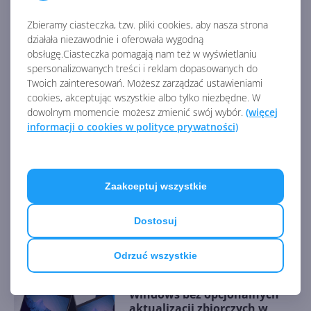
https://www.neowin.net/news/windows-10-fall-
Zbieramy ciasteczka, tzw. pliki cookies, aby nasza strona
creators-update-reportedly-causes-major-issue-on-
działała niezawodnie i oferowała wygodną
razer-laptops?
obsługę.Ciasteczka pomagają nam też w wyświetlaniu
utm_source=feedburner&utm_medium=feed&utm_ca
spersonalizowanych treści i reklam dopasowanych do
AKTUALNOŚCI Z KATEGORII WINDOWS 10
mpaign=Fe
Twoich zainteresowań. Możesz zarządzać ustawieniami
cookies, akceptując wszystkie albo tylko niezbędne. W
dowolnym momencie możesz zmienić swój wybór.
(więcej
Aktualizacja bezpieczeństwa
informacji o cookies w polityce prywatności)
Windows 10 22H2 w
grudniowym Patch Tuesday
Zaakceptuj wszystkie
Windows 10 22H2 z
poprawkami w listopadowej
Dostosuj
aktualizacji opcjonalnej (build
19045.5198)
Odrzuć wszystkie
Windows bez opcjonalnych
aktualizacji zbiorczych w