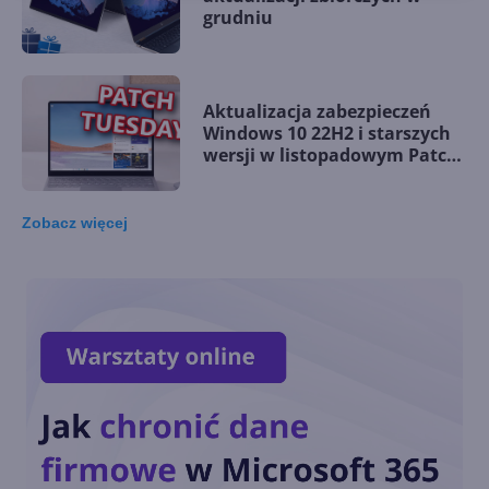
grudniu
Aktualizacja zabezpieczeń
Windows 10 22H2 i starszych
wersji w listopadowym Patch
Tuesday
Zobacz
więcej
Windows 10 LTSC z obsługą
nowych procesorów i
wsparciem do 2027 r.
Dziś ostatnia szansa na
pobranie Paint 3D