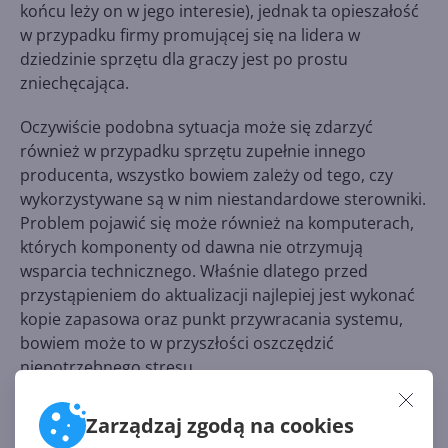
końcu leży on w jego interesie), jednak ta opieszałość
w przypadku firmy promującej się na lidera w
dziedzinie sprzętu dla graczy jest po prostu
zniechęcająca.
Oczywiście podobna sytuacja może się zdarzyć
również w przypadku sprzętu zupełnie innego
producenta, wszystko bowiem zależy od tego, czy
wykorzystywane są w nim niestandardowe sterowniki.
Problem pojawić się może również na komputerach,
których komponenty od dawna nie otrzymują
wsparcia technicznego. Właśnie dlatego przed
przystąpieniem do aktualizacji najlepiej jest wykonać
kopie zapasowa oraz punkt przywracania systemu,
bowiem może to w przyszłości oszczędzić
niepotrzebnego stresu.
Zarządzaj zgodą na cookies
Źródło: