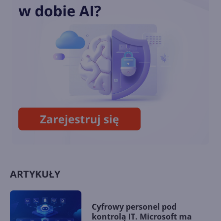
Przedłużone wsparcie
Windows 10 również dla
konsumentów. Ile będzie
kosztować?
Październikowa aktualizacja
opcjonalna Windows 10 22H2
(build 19045.5073)
ARTYKUŁY
Cyfrowy personel pod
kontrolą IT. Microsoft ma