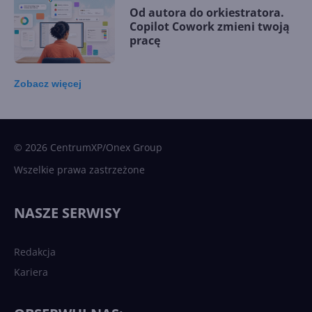
Od autora do orkiestratora.
Copilot Cowork zmieni twoją
pracę
Zobacz
więcej
15 kamieni milowych w
Microsoft AI. Tak rodziła się
sztuczna inteligencja
© 2026 CentrumXP/Onex Group
Wszelkie prawa zastrzeżone
Najnowsze trendy w AI. Co
wydarzy się w 2026 roku w
NASZE SERWISY
sztucznej inteligencji?
Redakcja
Kariera
Każdy komputer z Windows
11 to teraz AI PC dzięki
Copilotowi