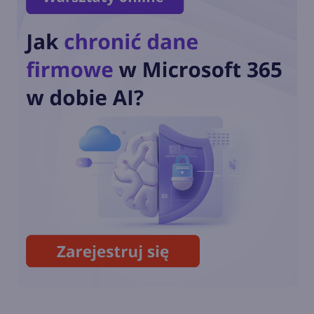
Wystartowała rejestracja na
Microsoft Ignite 2024
Jak zarabia Microsoft? Raport
finansowy za FY24 Q4 i
podsumowanie roku
Microsoft i Google pobierają
więcej prądu niż ponad 100
krajów