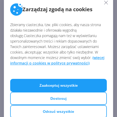
przeznaczonych niemal wyłącznie dla sektora
Zarządzaj zgodą na cookies
biznesowego…
Zbieramy ciasteczka, tzw. pliki cookies, aby nasza strona
Źródło:
działała niezawodnie i oferowała wygodną
https://www.onmsft.com/news/microsoft-stock-price-
obsługę.Ciasteczka pomagają nam też w wyświetlaniu
breaks-90-per-share-dow-hits-26000
spersonalizowanych treści i reklam dopasowanych do
Twoich zainteresowań. Możesz zarządzać ustawieniami
cookies, akceptując wszystkie albo tylko niezbędne. W
AKTUALNOŚCI Z KATEGORII MICROSOFT
dowolnym momencie możesz zmienić swój wybór.
(więcej
informacji o cookies w polityce prywatności)
Sądowy spór o wydatki
Microsoftu na AI. Udziałowcy
żądają wyjaśnień
Zaakceptuj wszystkie
Dostosuj
Na czym teraz zarabia
Odrzuć wszystkie
Microsoft? Raport finansowy