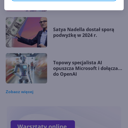
za FY25 Q1
Satya Nadella dostał sporą
podwyżkę w 2024 r.
Topowy specjalista AI
opuszcza Microsoft i dołącza...
do OpenAI
Zobacz
więcej
Nvidia wyprzedza Microsoft i
staje się drugą najcenniejszą
firmą na świecie