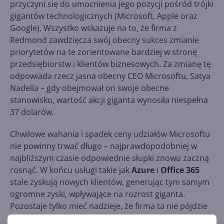
przyczyni się do umocnienia jego pozycji pośród trójki
gigantów technologicznych (Microsoft, Apple oraz
Google). Wszystko wskazuje na to, że firma z
Redmond zawdzięcza swój obecny sukces zmianie
priorytetów na te zorientowane bardziej w stronę
przedsiębiorstw i klientów biznesowych. Za zmianę tę
odpowiada rzecz jasna obecny CEO Microsoftu, Satya
Nadella – gdy obejmował on swoje obecne
stanowisko, wartość akcji giganta wynosiła niespełna
37 dolarów.
Chwilowe wahania i spadek ceny udziałów Microsoftu
nie powinny trwać długo – najprawdopodobniej w
najbliższym czasie odpowiednie słupki znowu zaczną
rosnąć. W końcu usługi takie jak
Azure
i
Office 365
stale zyskują nowych klientów, generując tym samym
ogromne zyski, wpływające na rozrost giganta.
Pozostaje tylko mieć nadzieje, że firma ta nie pójdzie
w ślady IBM, zmieniając się w dostawcę usług