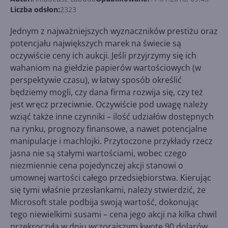
Liczba odsłon:
2323
Jednym z najważniejszych wyznaczników prestiżu oraz
potencjału największych marek na świecie są
oczywiście ceny ich aukcji. Jeśli przyjrzymy się ich
wahaniom na giełdzie papierów wartościowych (w
perspektywie czasu), w łatwy sposób określić
będziemy mogli, czy dana firma rozwija się, czy też
jest wręcz przeciwnie. Oczywiście pod uwagę należy
wziąć także inne czynniki – ilość udziałów dostępnych
na rynku, prognozy finansowe, a nawet potencjalne
manipulacje i machlojki. Przytoczone przykłady rzecz
jasna nie są stałymi wartościami, wobec czego
niezmiennie cena pojedynczej akcji stanowi o
umownej wartości całego przedsiębiorstwa. Kierując
się tymi właśnie przesłankami, należy stwierdzić, że
Microsoft stale podbija swoją wartość, dokonując
tego niewielkimi susami – cena jego akcji na kilka chwil
przekroczyła w dniu wczorajszym kwotę 90 dolarów