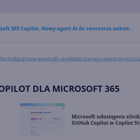
soft 365 Copilot. Nowy agent AI do tworzenia ankiet.
ormsblog/now-generally-available-surveys-agent-in-micros
OPILOT DLA MICROSOFT 365
Microsoft udostępnia silni
GitHub Copilot w Copilot S