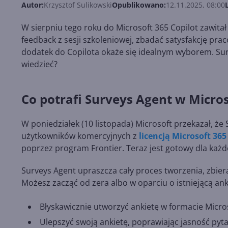
Autor:
Krzysztof Sulikowski
Opublikowano:
12.11.2025, 08:00
W sierpniu tego roku do Microsoft 365 Copilot zawitał
feedback z sesji szkoleniowej, zbadać satysfakcję p
dodatek do Copilota okaże się idealnym wyborem. Su
wiedzieć?
Co potrafi Surveys Agent w Micros
W poniedziałek (10 listopada) Microsoft przekazał, że
użytkowników komercyjnych z
licencją Microsoft 365
poprzez program Frontier. Teraz jest gotowy dla każ
Surveys Agent upraszcza cały proces tworzenia, zbiera
Możesz zacząć od zera albo w oparciu o istniejącą ank
Błyskawicznie utworzyć ankietę w formacie Micro
Ulepszyć swoją ankietę, poprawiając jasność pytań