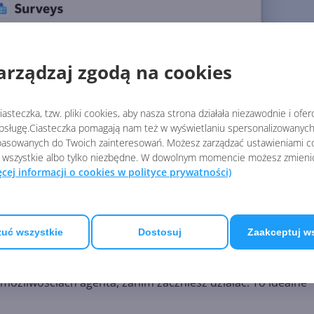
arządzaj zgodą na cookies
asteczka, tzw. pliki cookies, aby nasza strona działała niezawodnie i ofe
sługę.Ciasteczka pomagają nam też w wyświetlaniu spersonalizowanych 
asowanych do Twoich zainteresowań. Możesz zarządzać ustawieniami co
 wszystkie albo tylko niezbędne. W dowolnym momencie możesz zmieni
ęcej informacji o cookies w polityce prywatności)
uć wszystkie
Dostosuj
Zaakceptuj w
możliwościach agenta, zanim zaczniesz działać. To idealne