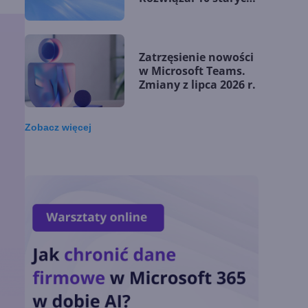
problemów
matematycznych
Zatrzęsienie nowości
w Microsoft Teams.
Zmiany z lipca 2026 r.
Zobacz
więcej
Lista zmian w
Microsoft 365 Copilot.
Podsumowanie lipca
2026
OpenAI tnie ceny
modeli GPT-5.6.
Odpowiedź na presję
Chin