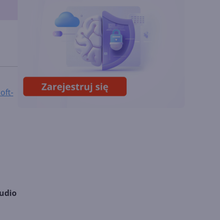
Miliardy z AI i
chmury. Microsoft
ogłasza znakomite
wyniki i
superaplikację
Sztuczna inteligencja
wspiera odkrycia
naukowe. OpenAI
oft-
startuje z nowym
programem
k
tudio