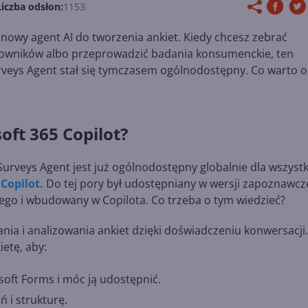
Liczba odsłon:
1153
 nowy agent AI do tworzenia ankiet. Kiedy chcesz zebrać
racowników albo przeprowadzić badania konsumenckie, ten
rveys Agent stał się tymczasem ogólnodostępny. Co warto 
oft 365 Copilot?
 Surveys Agent jest już ogólnodostępny globalnie dla wszyst
 Copilot.
Do tej pory był udostępniany w wersji zapoznawcz
dego i wbudowany w Copilota. Co trzeba o tym wiedzieć?
nia i analizowania ankiet dzięki doświadczeniu konwersacji.
ietę, aby:
soft Forms i móc ją udostępnić.
 i strukturę.