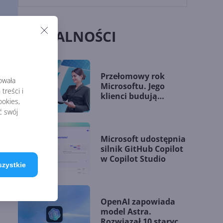
AKTUALNOŚCI
Przełomowy rok
rowała
Microsoftu. Jego
treści i
klienci budują
okies,
przewagę dzięki AI
ć swój
Microsoft udostępnia
silnik GitHub Copilot
w Copilot Studio
szystkie
OpenAI zapowiada
model Astra.
Rozwiązał 10 starych