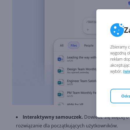
Z
Zbieramy ci
wygodną ob
reklam dop
akceptując
wybór.
(wi
Odrz
Interaktywny samouczek.
Dowiedz się więcej o 
rozwiązanie dla początkujących użytkowników.