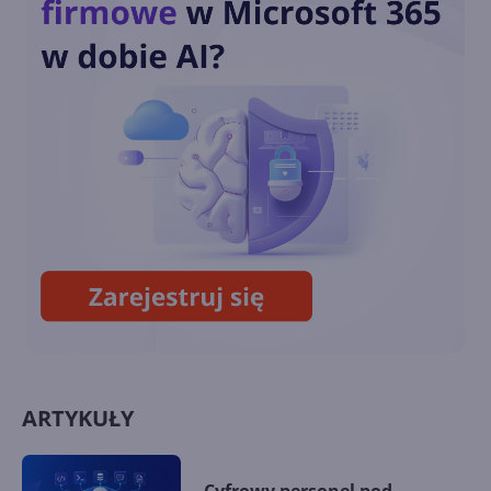
Przedłużone wsparcie
Windows 10 również dla
konsumentów. Ile będzie
kosztować?
Październikowa aktualizacja
opcjonalna Windows 10 22H2
(build 19045.5073)
ARTYKUŁY