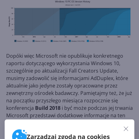
Dopóki więc Microsoft nie opublikuje konkretnego
raportu dotyczącego wykorzystania Windows 10,
szczególnie po aktualizacji Fall Creators Update,
musimy zadowolić się informacjami AdDuplex, które
aktualnie jako jedyne zostały opracowane przez
zewnętrzny ośrodek badawczy. Pamiętajmy też, że już
na początku przyszłego miesiąca rozpocznie się
konferencja
Build 2018
i być może podczas jej trwania
Microsoft przedstawi dodatkowe informacje na ten
temat.
Zarządzaj zgodą na cookies