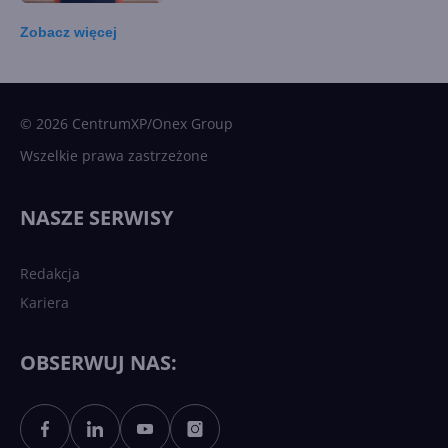
Zobacz
więcej
15 kamieni milowych w
Microsoft AI. Tak rodziła się
sztuczna inteligencja
© 2026 CentrumXP/Onex Group
Wszelkie prawa zastrzeżone
Najnowsze trendy w AI. Co
wydarzy się w 2026 roku w
NASZE SERWISY
sztucznej inteligencji?
Redakcja
Kariera
Każdy komputer z Windows
11 to teraz AI PC dzięki
Copilotowi
OBSERWUJ NAS:
Sztuczna inteligencja po