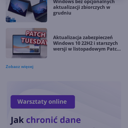
Windows bez opcjonalnych
aktualizacji zbiorczych w
grudniu
Aktualizacja zabezpieczeń
Windows 10 22H2 i starszych
wersji w listopadowym Patch
Tuesday
Zobacz
więcej
Windows 10 LTSC z obsługą
nowych procesorów i
wsparciem do 2027 r.
Dziś ostatnia szansa na
pobranie Paint 3D