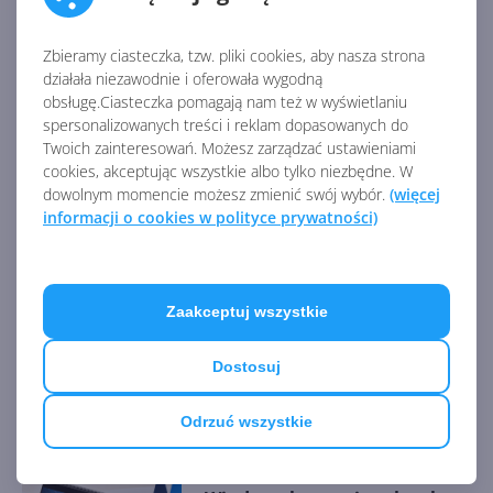
Źródło:
https://www.onmsft.com/news/windows-10-fall-
Zbieramy ciasteczka, tzw. pliki cookies, aby nasza strona
creators-update-reaches-92-1-install-base-in-latest-
działała niezawodnie i oferowała wygodną
adduplex-stats
obsługę.Ciasteczka pomagają nam też w wyświetlaniu
spersonalizowanych treści i reklam dopasowanych do
AKTUALNOŚCI Z KATEGORII WINDOWS 10
Twoich zainteresowań. Możesz zarządzać ustawieniami
cookies, akceptując wszystkie albo tylko niezbędne. W
dowolnym momencie możesz zmienić swój wybór.
(więcej
informacji o cookies w polityce prywatności)
Aktualizacja bezpieczeństwa
Windows 10 22H2 w
grudniowym Patch Tuesday
Zaakceptuj wszystkie
Windows 10 22H2 z
Dostosuj
poprawkami w listopadowej
aktualizacji opcjonalnej (build
Odrzuć wszystkie
19045.5198)