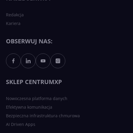
Redakcja
Kariera
Każdy komputer z Windows
11 to teraz AI PC dzięki
Copilotowi
OBSERWUJ NAS:
Sztuczna inteligencja po
polsku. Dość barier
językowych
SKLEP CENTRUMXP
Nowoczesna platforma danych
Efektywna komunikacja
Bezpieczna infrastruktura chmurowa
AI Driven Apps