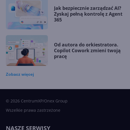
Jak bezpiecznie zarządzać AI?
Zyskaj pełną kontrolę z Agent
365
Od autora do orkiestratora.
Copilot Cowork zmieni twoją
pracę
Zobacz
więcej
15 kamieni milowych w
Microsoft AI. Tak rodziła się
sztuczna inteligencja
© 2026 CentrumXP/Onex Group
Wszelkie prawa zastrzeżone
Najnowsze trendy w AI. Co
wydarzy się w 2026 roku w
NASZE SERWISY
sztucznej inteligencji?