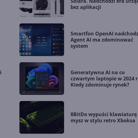
Solara. Nadchodzi era urz
bez aplikacji
Smartfon OpenAI nadchodz
Agent AI ma zdominować
system
i
Generatywna AI na co
czwartym laptopie w 2024 r
Kiedy zdominuje rynek?
8BitDo wypuści klawiaturę 
mysz w stylu retro Xboksa