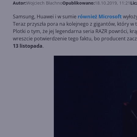
Autor:
Wojciech Błachno
Opublikowano:
18.10.2019, 11:21
Lic
Samsung, Huawei i w sumie
również Microsoft
wyłoży
Teraz przyszła pora na kolejnego z gigantów, który w 
Plotki o tym, że jej legendarna seria RAZR powróci, k
wreszcie potwierdzenie tego faktu, bo producent zacz
13 listopada
.