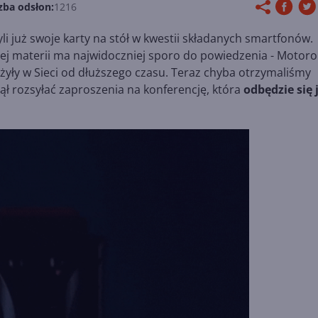
zba odsłon:
1216
li już swoje karty na stół w kwestii składanych smartfonów.
tej materii ma najwidoczniej sporo do powiedzenia - Motoro
rążyły w Sieci od dłuższego czasu. Teraz chyba otrzymaliśmy
ął rozsyłać zaproszenia na konferencję, która
odbędzie się 