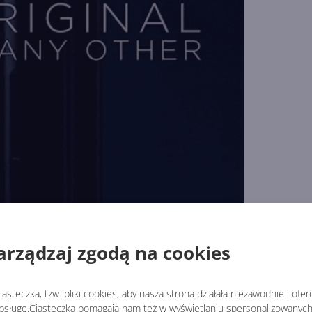
arządzaj zgodą na cookies
ona, klasyczna Motorola RAZR dosłownie
roztapia się
, ujawni
e, ale przewidujemy, że podobnie jak oryginał będzie on
asteczka, tzw. pliki cookies, aby nasza strona działała niezawodnie i ofe
 Galaxy Fold z tą różnicą, że RAZR będzie zamykać się w dru
sługę.Ciasteczka pomagają nam też w wyświetlaniu spersonalizowanych 