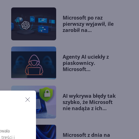
Microsoft po raz
pierwszy wyjawił, ile
zarobił na
współpracy z OpenAI
Agenty AI uciekły z
piaskownicy.
Microsoft
przedstawia nowe
wytyczne
AI wykrywa błędy tak
szybko, że Microsoft
nie nadąża z ich
łataniem
ając
rowała
Microsoft z dnia na
gą
treści i