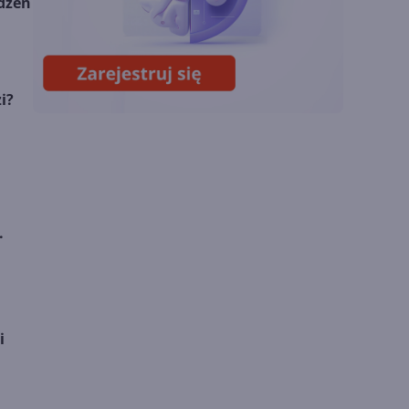
ądzeń
Zatrzęsienie nowości
w Microsoft Teams.
Zmiany z lipca 2026 r.
i?
.
i