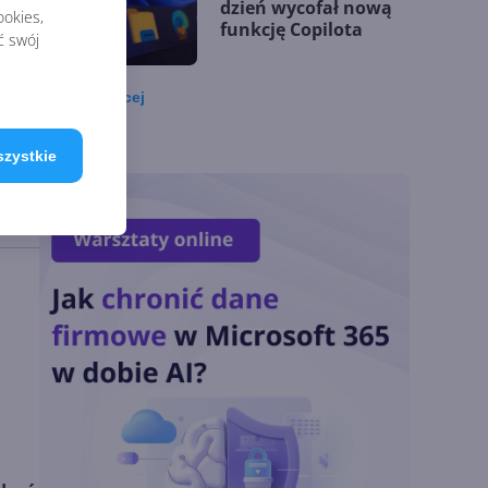
dzień wycofał nową
okies,
acz.
funkcję Copilota
ć swój
enie
Zobacz
więcej
Przełomowy rok
Microsoftu. Jego
szystkie
klienci budują
się
przewagę dzięki AI
Microsoft udostępnia
silnik GitHub Copilot
w Copilot Studio
OpenAI zapowiada
model Astra.
Rozwiązał 10 starych
problemów
matematycznych