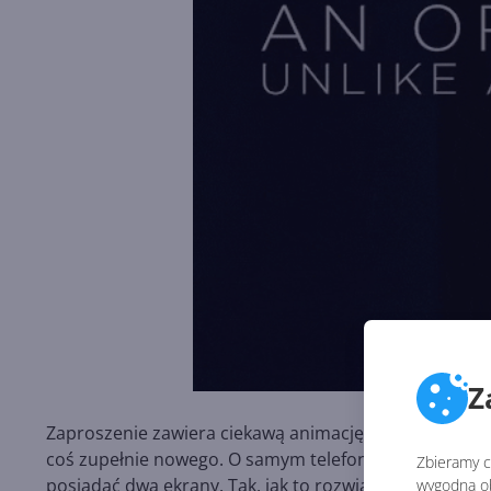
Z
Zaproszenie zawiera ciekawą animację, w której złoż
coś zupełnie nowego. O samym telefonie wiemy niewiel
Zbieramy ci
posiadać dwa ekrany. Tak, jak to rozwiązał Samsung w
wygodną ob