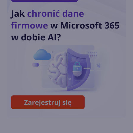
Windows XP kończy dzisiaj 20
lat! Ale ten czas zleciał
W kodzie źródłowym Windows
XP odkryto nieznany
wcześniej motyw
Kod źródłowy Windows XP i
kilku innych wersji wyciekł do
Internetu