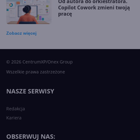
Od autora do orkiestratora.
Copilot Cowork zmieni twoją
pracę
Zobacz
więcej
15 kamieni milowych w
Microsoft AI. Tak rodziła się
sztuczna inteligencja
© 2026 CentrumXP/Onex Group
Wszelkie prawa zastrzeżone
Najnowsze trendy w AI. Co
wydarzy się w 2026 roku w
NASZE SERWISY
sztucznej inteligencji?
Redakcja
Kariera
Każdy komputer z Windows
11 to teraz AI PC dzięki
Copilotowi
OBSERWUJ NAS: