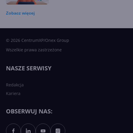
Zobacz
więcej
15 kamieni milowych w
Microsoft AI. Tak rodziła się
sztuczna inteligencja
© 2026 CentrumXP/Onex Group
Wszelkie prawa zastrzeżone
Najnowsze trendy w AI. Co
wydarzy się w 2026 roku w
NASZE SERWISY
sztucznej inteligencji?
Redakcja
Kariera
Każdy komputer z Windows
11 to teraz AI PC dzięki
Copilotowi
OBSERWUJ NAS:
Sztuczna inteligencja po