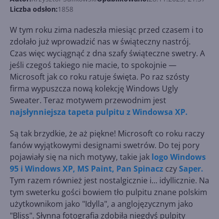
Liczba odsłon:
1858
W tym roku zima nadeszła miesiąc przed czasem i to
zdołało już wprowadzić nas w świąteczny nastrój.
Czas więc wyciągnąć z dna szafy świąteczne swetry. A
jeśli czegoś takiego nie macie, to spokojnie —
Microsoft jak co roku ratuje święta. Po raz szósty
firma wypuszcza nową kolekcję Windows Ugly
Sweater. Teraz motywem przewodnim jest
najsłynniejsza tapeta pulpitu z Windowsa XP.
Są tak brzydkie, że aż piękne! Microsoft co roku raczy
fanów wyjątkowymi designami swetrów. Do tej pory
pojawiały się na nich motywy, takie jak
logo Windows
95 i Windows XP, MS Paint,
Pan Spinacz
czy
Saper.
Tym razem również jest nostalgicznie i... idyllicznie. Na
tym sweterku gości bowiem tło pulpitu znane polskim
użytkownikom jako "Idylla", a anglojęzycznym jako
"Bliss". Słynna fotografia zdobiła niegdyś pulpity