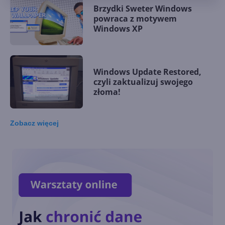
Brzydki Sweter Windows
powraca z motywem
Windows XP
Windows Update Restored,
czyli zaktualizuj swojego
złoma!
Zobacz
więcej
Windows XP uruchomiony na
procesorze Pentium 1MHz. Jak
to możliwe?
Windows XP kończy dzisiaj 20
lat! Ale ten czas zleciał