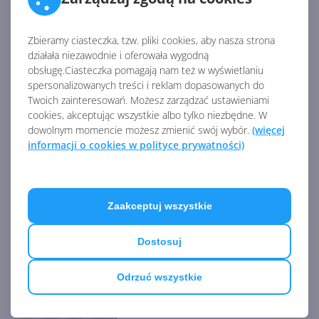
Źródło:
https://gear.xbox.com/pages/windows
Zbieramy ciasteczka, tzw. pliki cookies, aby nasza strona
działała niezawodnie i oferowała wygodną
obsługę.Ciasteczka pomagają nam też w wyświetlaniu
AKTUALNOŚCI Z KATEGORII WINDOWS
spersonalizowanych treści i reklam dopasowanych do
Twoich zainteresowań. Możesz zarządzać ustawieniami
XP
cookies, akceptując wszystkie albo tylko niezbędne. W
dowolnym momencie możesz zmienić swój wybór.
(więcej
informacji o cookies w polityce prywatności)
10 lat temu Windows XP
otrzymał ostatnią
aktualizację
Zaakceptuj wszystkie
Dostosuj
Windows XP 2024 Edition -
pomarzyć zawsze można
Odrzuć wszystkie