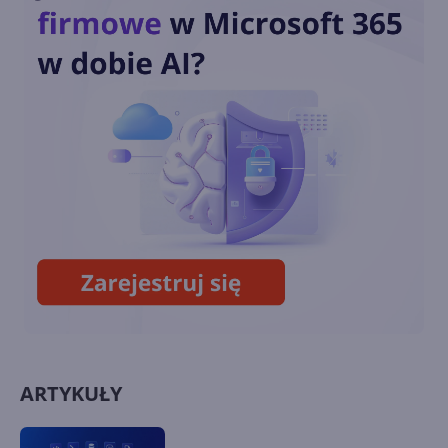
W kodzie źródłowym Windows
XP odkryto nieznany
wcześniej motyw
Kod źródłowy Windows XP i
kilku innych wersji wyciekł do
Internetu
ARTYKUŁY