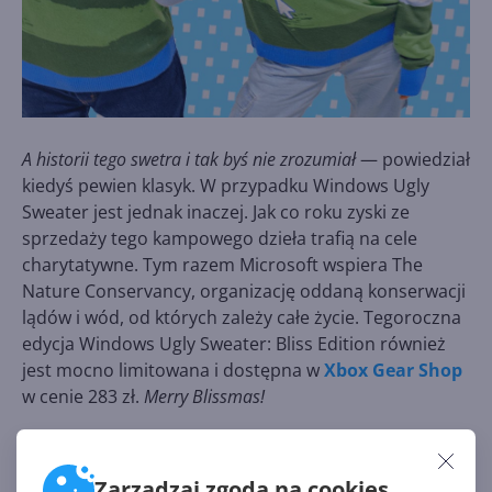
A historii tego swetra i tak byś nie zrozumiał
— powiedział
kiedyś pewien klasyk. W przypadku Windows Ugly
Sweater jest jednak inaczej. Jak co roku zyski ze
sprzedaży tego kampowego dzieła trafią na cele
charytatywne. Tym razem Microsoft wspiera The
Nature Conservancy, organizację oddaną konserwacji
lądów i wód, od których zależy całe życie. Tegoroczna
edycja Windows Ugly Sweater: Bliss Edition również
jest mocno limitowana i dostępna w
Xbox Gear Shop
w cenie 283 zł.
Merry Blissmas!
Źródło:
https://gear.xbox.com/pages/windows
Zarządzaj zgodą na cookies